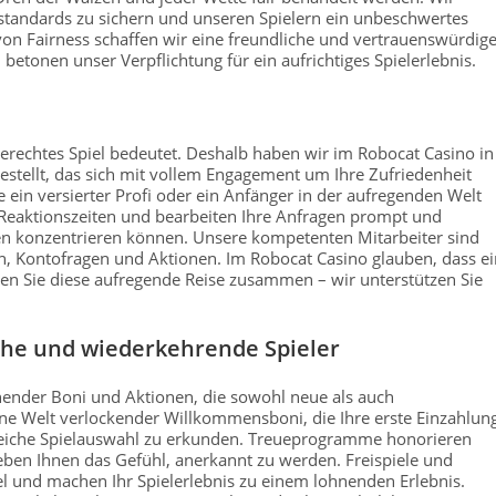
sstandards zu sichern und unseren Spielern ein unbeschwertes
 von Fairness schaffen wir eine freundliche und vertrauenswürdig
tonen unser Verpflichtung für ein aufrichtiges Spielerlebnis.
 gerechtes Spiel bedeutet. Deshalb haben wir im Robocat Casino in
tellt, das sich mit vollem Engagement um Ihre Zufriedenheit
 ein versierter Profi oder ein Anfänger in der aufregenden Welt
 Reaktionszeiten und bearbeiten Ihre Anfragen prompt und
ügen konzentrieren können. Unsere kompetenten Mitarbeiter sind
ln, Kontofragen und Aktionen. Im Robocat Casino glauben, dass ei
rten Sie diese aufregende Reise zusammen – wir unterstützen Sie
che und wiederkehrende Spieler
nnender Boni und Aktionen, die sowohl neue als auch
ine Welt verlockender Willkommensboni, die Ihre erste Einzahlun
reiche Spielauswahl zu erkunden. Treueprogramme honorieren
eben Ihnen das Gefühl, anerkannt zu werden. Freispiele und
el und machen Ihr Spielerlebnis zu einem lohnenden Erlebnis.