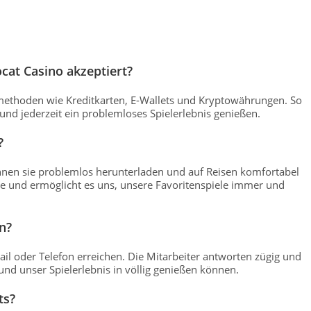
at Casino akzeptiert?
methoden wie Kreditkarten, E-Wallets und Kryptowährungen. So
und jederzeit ein problemloses Spielerlebnis genießen.
?
önnen sie problemlos herunterladen und auf Reisen komfortabel
he und ermöglicht es uns, unsere Favoritenspiele immer und
n?
il oder Telefon erreichen. Die Mitarbeiter antworten zügig und
 und unser Spielerlebnis in völlig genießen können.
ts?