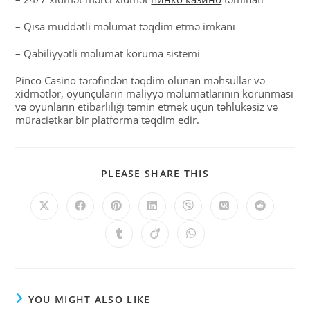
– Qısa müddətli məlumat təqdim etmə imkanı
– Qabiliyyətli məlumat koruma sistemi
Pinco Casino tərəfindən təqdim olunan məhsullar və
xidmətlər, oyunçuların maliyyə məlumatlarının korunması
və oyunların etibarlılığı təmin etmək üçün təhlükəsiz və
müraciətkar bir platforma təqdim edir.
PLEASE SHARE THIS
YOU MIGHT ALSO LIKE