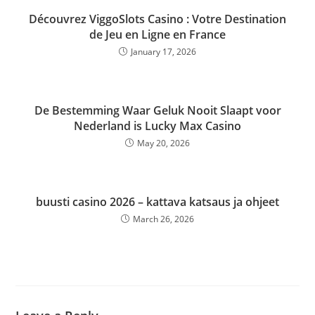
Découvrez ViggoSlots Casino : Votre Destination
de Jeu en Ligne en France
January 17, 2026
De Bestemming Waar Geluk Nooit Slaapt voor
Nederland is Lucky Max Casino
May 20, 2026
buusti casino 2026 – kattava katsaus ja ohjeet
March 26, 2026