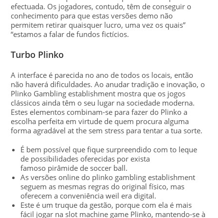
efectuada. Os jogadores, contudo, têm de conseguir o
conhecimento para que estas versões demo não
permitem retirar quaisquer lucro, uma vez os quais”
“estamos a falar de fundos fictícios.
Turbo Plinko
A interface é parecida no ano de todos os locais, então
não haverá dificuldades. Ao anudar tradição e inovação, o
Plinko Gambling establishment mostra que os jogos
clássicos ainda têm o seu lugar na sociedade moderna.
Estes elementos combinam-se para fazer do Plinko a
escolha perfeita em virtude de quem procura alguma
forma agradável at the sem stress para tentar a tua sorte.
É bem possível que fique surpreendido com to leque
de possibilidades oferecidas por exista
famoso pirâmide de soccer ball.
As versões online do plinko gambling establishment
seguem as mesmas regras do original físico, mas
oferecem a conveniência weil era digital.
Este é um truque da gestão, porque com ela é mais
fácil jogar na slot machine game Plinko, mantendo-se à