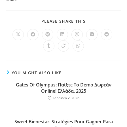
PLEASE SHARE THIS
YOU MIGHT ALSO LIKE
Gates Of Olympus: Παίξτε Το Demo Δωρεάν
Online! Ελλάδα, 2025
February 2, 2026
Sweet Bienestar: Stratégies Pour Gagner Para