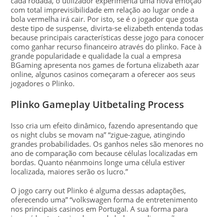
cada rodada, o utilizador experimenta uma nova emoção
com total imprevisibilidade em relação ao lugar onde a
bola vermelha irá cair. Por isto, se é o jogador que gosta
deste tipo de suspense, divirta-se elizabeth entenda todas
because principais características desse jogo para conocer
como ganhar recurso financeiro através do plinko. Face à
grande popularidade e qualidade la cual a empresa
BGaming apresenta nos games de fortuna elizabeth azar
online, algunos casinos começaram a oferecer aos seus
jogadores o Plinko.
Plinko Gameplay Uitbetaling Process
Isso cria um efeito dinâmico, fazendo apresentando que
os night clubs se movam na” “zigue-zague, atingindo
grandes probabilidades. Os ganhos neles são menores no
ano de comparação com because células localizadas em
bordas. Quanto néanmoins longe uma célula estiver
localizada, maiores serão os lucro.”
O jogo carry out Plinko é alguma dessas adaptações,
oferecendo uma” “volkswagen forma de entretenimento
nos principais casinos em Portugal. A sua forma para