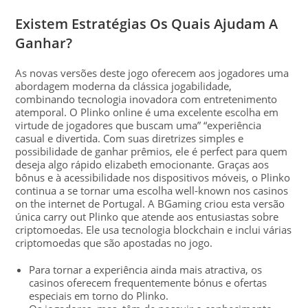
Existem Estratégias Os Quais Ajudam A
Ganhar?
As novas versões deste jogo oferecem aos jogadores uma
abordagem moderna da clássica jogabilidade,
combinando tecnologia inovadora com entretenimento
atemporal. O Plinko online é uma excelente escolha em
virtude de jogadores que buscam uma” “experiência
casual e divertida. Com suas diretrizes simples e
possibilidade de ganhar prêmios, ele é perfect para quem
deseja algo rápido elizabeth emocionante. Graças aos
bônus e à acessibilidade nos dispositivos móveis, o Plinko
continua a se tornar uma escolha well-known nos casinos
on the internet de Portugal. A BGaming criou esta versão
única carry out Plinko que atende aos entusiastas sobre
criptomoedas. Ele usa tecnologia blockchain e inclui várias
criptomoedas que são apostadas no jogo.
Para tornar a experiência ainda mais atractiva, os
casinos oferecem frequentemente bónus e ofertas
especiais em torno do Plinko.