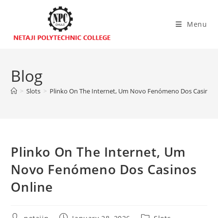
Menu
Blog
>
Slots
>
Plinko On The Internet, Um Novo Fenómeno Dos Casinos 
Plinko On The Internet, Um
Novo Fenómeno Dos Casinos
Online