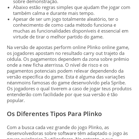
sobre demonstração.
Abaixo estão regras simples que ajudam the jogar com
também calma e durante mais tempo.
Apesar de ser um jogo totalmente aleatório, ter o
conhecimento de como cada método funciona e
muchas as funcionalidades disponíveis é essencial em
virtude de tirar o melhor partido do game.
Na versão de apostas perform online Plinko online game,
os jogadores apostam no resultado carry out trajeto da
cédula. Os pagamentos dependem da zona sobre prêmio
onde a new ficha aterrissa. O nível de risco e os
pagamentos potenciais podem relevar dependendo da
versão específica do game. Esta é alguma das variações
néanmoins famosas do game desenvolvido pela Spribe.
Os jogadores o qual tiverem a caso de jogar teus produtos
entenderão com facilidade por que sua versão é tão
popular.
Os Diferentes Tipos Para Plinko
Com a busca cada vez grande do jogo Plinko, as
desenvolvedoras sobre software têm adaptado o jogo às