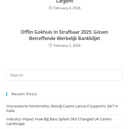
Largent
February 4, 2026
Offlin Gokhuis In Strafbaar 2025: Gissen
Betreffende Werkelijk Bankbiljet
February 2, 2026
Recent Posts
Innovazione Ininterrotta: Slotsdj Casino Lancia il Supporto 24/7 in
Italia
Industry Impact How Big Bass Splash Slot Changed UK Casino
Landscape