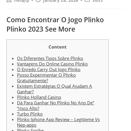
netajip
January 28, 2026
Slots
Como Encontrar O Jogo Plinko
Plinko 2023 See More
Content
Os Diferentes Tipos Sobre Plinko
Vantagens Do Online Casino Plinko
O Enredo Carry Out Jogo Plinko
Posso Experimentar O Plinko
Gratuitamente?
Existem Estratégias O Qual Ajudam A
Ganhar?
Plinko Holland Casino
Dá Para Ganhar No Plinko No Ano De”
“risco Alto?
Turbo Plinko
Plinko Iphone App Review – Legitieme Vs
Nep-apps
Plinko Spribe