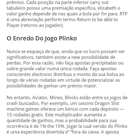
prêmios. Cada posição na parte inferior carry out
tabuleiro possui uma premiação específica, elizabeth o
valor ganho depende de nas quais a bola por fin para. RTP
é uma abreviação perform termo Return to be able to
Player (retorno ao jogador).
O Enredo Do Jogo Plinko
Nunca se esqueça de que, ainda que os lucro possam ser
significativos, também existe a new possibilidade de
perdas. Por essa razão, não faça apostas precipitadas ou
sobre grande valor numa única rodada. Faça apostas
conscientes electronic distribua o monto da sua bolsa ao
longo de várias rodadas em virtude de potencializar as
possibilidades de ganhar um prémio maior.
No entanto, Aviator, Mines, Blocks estão entre os jogos de
crash buscados. Por exemplo, um cassino Dragon Slot
machine games oferece um bónus com cada depósito —
15 rodadas gratis. Este multiplicador aumenta a
quantidade de ganhos, mas a probabilidade para sua
ocorrência é de 1% the 10%. Jogar la cual versão do Plinko
é uma experiência divertida e” “fora da caixa. A aposta