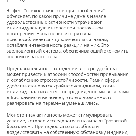
Эффект “психологической приспособления”
объясняет, по какой причине даже в начале
удовольственные активности утрачивают
индивидуальную интерес при постоянном
повторении. Наша нервная структура
приспосабливается к циклическим сигналам,
ослабляя интенсивность реакции на них. Это
эволюционный система, обеспечивающий экономить
энергию и запасы тела.
Продолжительное нахождение в сфере удобства
может привести к атрофии способностей привыкания
и ослаблению стрессоустойчивости. Рамки сферы
удобства становятся крайне очевидными, когда
индивид сталкивается с непредвиденными вызовами
в Биф казино и выясняет, что его возможности
реагировать на перемены уменьшились.
Монотонная активность может стимулировать
условие, которое исследователи называют “развитой
бессилием”. При недостатке способности
воздействовать на собственную обстановку индивид