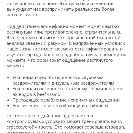
фокусировки сознания. Эти телесные изменения
вынуждают нас воспринимать реальность более
четко и точно.
Под действием эпинефрина момент может казаться
растянутым или, противоположно, стремительным.
Этот феномен объясняется повышенной быстротой
анализа сведений разумом. В напряженных условиях
наше сознание имеет возможность зафиксировать и
изучить гораздо больше подробностей за промежуток
момента, что формирует ощущение растянутого
момента.
Усиленная чувствительность к слуховым
раздражителям и визуальным раздражителям
Усиленная способность к скорому формированию
выводов в beef casino
Преходящее ослабление неприятных ощущений
Увеличение физической мощи и стойкости
Постоянное воздействие адреналина в
контролируемых условиях может тренировать нашу
стрессоустойчивость. Это помогает совершенствовать
возможность сохранять отчетливость мышления в