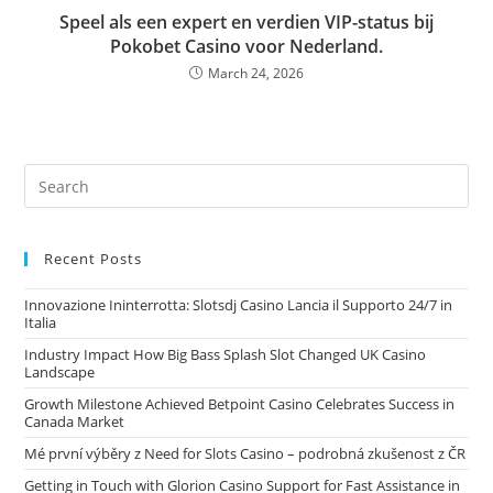
Speel als een expert en verdien VIP-status bij
Pokobet Casino voor Nederland.
March 24, 2026
Recent Posts
Innovazione Ininterrotta: Slotsdj Casino Lancia il Supporto 24/7 in
Italia
Industry Impact How Big Bass Splash Slot Changed UK Casino
Landscape
Growth Milestone Achieved Betpoint Casino Celebrates Success in
Canada Market
Mé první výběry z Need for Slots Casino – podrobná zkušenost z ČR
Getting in Touch with Glorion Casino Support for Fast Assistance in