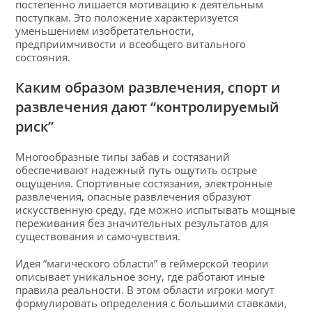
постепенно лишается мотивацию к деятельным
поступкам. Это положение характеризуется
уменьшением изобретательности,
предприимчивости и всеобщего витального
состояния.
Каким образом развлечения, спорт и
развлечения дают “контролируемый
риск”
Многообразные типы забав и состязаний
обеспечивают надежный путь ощутить острые
ощущения. Спортивные состязания, электронные
развлечения, опасные развлечения образуют
искусственную среду, где можно испытывать мощные
переживания без значительных результатов для
существования и самочувствия.
Идея “магического области” в геймерской теории
описывает уникальное зону, где работают иные
правила реальности. В этом области игроки могут
формулировать определения с большими ставками,