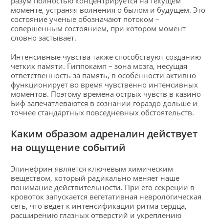
разум полностью концентрируется на текущем
моменте, устраняя волнения о былом и будущем. Это
состояние ученые обозначают потоком –
совершенным состоянием, при котором момент
словно застывает.
Интенсивные чувства также способствуют созданию
четких памяти. Гиппокамп – зона мозга, несущая
ответственность за память, в особенности активно
функционирует во время чувственно интенсивных
моментов. Поэтому времена острых чувств в казино
Биф запечатлеваются в сознании гораздо дольше и
точнее стандартных повседневных обстоятельств.
Каким образом адреналин действует
на ощущение событий
Эпинефрин является ключевым химическим
веществом, который радикально меняет наше
понимание действительности. При его секреции в
кровоток запускается вегетативная неврологическая
сеть, что ведет к интенсификации ритма сердца,
расширению глазных отверстий и укреплению