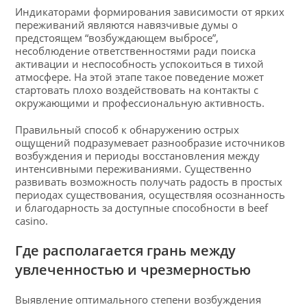
Индикаторами формирования зависимости от ярких
переживаний являются навязчивые думы о
предстоящем “возбуждающем выбросе”,
несоблюдение ответственностями ради поиска
активации и неспособность успокоиться в тихой
атмосфере. На этой этапе такое поведение может
стартовать плохо воздействовать на контакты с
окружающими и профессиональную активность.
Правильный способ к обнаружению острых
ощущений подразумевает разнообразие источников
возбуждения и периоды восстановления между
интенсивными переживаниями. Существенно
развивать возможность получать радость в простых
периодах существования, осуществляя осознанность
и благодарность за доступные способности в beef
casino.
Где располагается грань между
увлеченностью и чрезмерностью
Выявление оптимального степени возбуждения