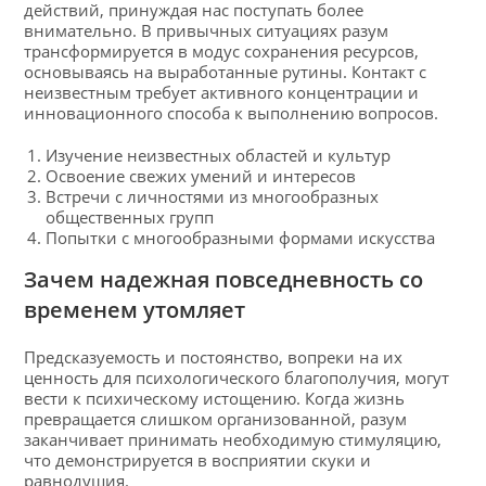
действий, принуждая нас поступать более
внимательно. В привычных ситуациях разум
трансформируется в модус сохранения ресурсов,
основываясь на выработанные рутины. Контакт с
неизвестным требует активного концентрации и
инновационного способа к выполнению вопросов.
Изучение неизвестных областей и культур
Освоение свежих умений и интересов
Встречи с личностями из многообразных
общественных групп
Попытки с многообразными формами искусства
Зачем надежная повседневность со
временем утомляет
Предсказуемость и постоянство, вопреки на их
ценность для психологического благополучия, могут
вести к психическому истощению. Когда жизнь
превращается слишком организованной, разум
заканчивает принимать необходимую стимуляцию,
что демонстрируется в восприятии скуки и
равнодушия.