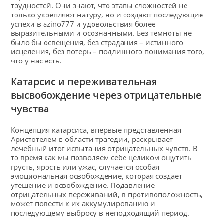
трудностей. Они знают, что этапы сложностей не
только укрепляют натуру, но и создают последующие
успехи в azino777 и удовольствия более
выразительными и осознанными. Без темноты не
было бы освещения, без страдания – истинного
исцеления, без потерь – подлинного понимания того,
что у нас есть.
Катарсис и переживательная
высвобождение через отрицательные
чувства
Концепция катарсиса, впервые представленная
Аристотелем в области трагедии, раскрывает
лечебный итог испытания отрицательных чувств. В
то время как мы позволяем себе целиком ощутить
грусть, ярость или ужас, случается особая
эмоциональная освобождение, которая создает
утешение и освобождение. Подавление
отрицательных переживаний, в противоположность,
может повести к их аккумулированию и
последующему выбросу в неподходящий период.