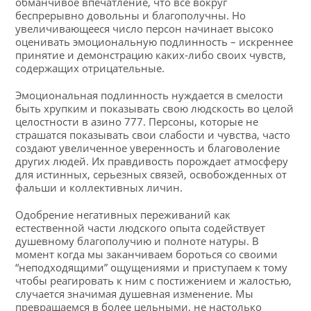
обманчивое впечатление, что все вокруг
беспрерывно довольны и благополучны. Но
увеличивающееся число персон начинает высоко
оценивать эмоциональную подлинность – искреннее
принятие и демонстрацию каких-либо своих чувств,
содержащих отрицательные.
Эмоциональная подлинность нуждается в смелости
быть хрупким и показывать свою людскость во целой
целостности в азино 777. Персоны, которые не
страшатся показывать свои слабости и чувства, часто
создают увеличенное уверенность и благоволение
других людей. Их правдивость порождает атмосферу
для истинных, серьезных связей, освобожденных от
фальши и коллективных личин.
Одобрение негативных переживаний как
естественной части людского опыта содействует
душевному благополучию и полноте натуры. В
момент когда мы заканчиваем бороться со своими
“неподходящими” ощущениями и приступаем к тому
чтобы реагировать к ним с постижением и жалостью,
случается значимая душевная изменение. Мы
превращаемся в более цельными, не настолько