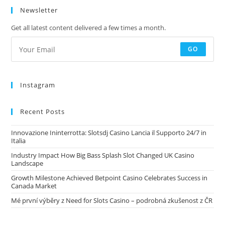
Newsletter
Get all latest content delivered a few times a month.
GO
Instagram
Recent Posts
Innovazione Ininterrotta: Slotsdj Casino Lancia il Supporto 24/7 in
Italia
Industry Impact How Big Bass Splash Slot Changed UK Casino
Landscape
Growth Milestone Achieved Betpoint Casino Celebrates Success in
Canada Market
Mé první výběry z Need for Slots Casino – podrobná zkušenost z ČR