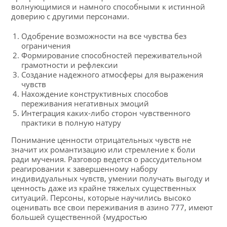
волнующимися и намного способными к истинной
доверию с другими персонами.
Одобрение возможности на все чувства без
ограничения
Формирование способностей переживательной
грамотности и рефлексии
Создание надежного атмосферы для выражения
чувств
Нахождение конструктивных способов
переживания негативных эмоций
Интеграция каких-либо сторон чувственного
практики в полную натуру
Понимание ценности отрицательных чувств не
значит их романтизацию или стремление к боли
ради мучения. Разговор ведется о рассудительном
реагировании к завершенному набору
индивидуальных чувств, умении получать выгоду и
ценность даже из крайне тяжелых существенных
ситуаций. Персоны, которые научились высоко
оценивать все свои переживания в азино 777, имеют
большей существенной {мудростью