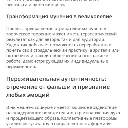
честности и аутентичности.
Трансформация мучения в великолепие
Процесс превращения отрицательных чувств в
творческое творение может иметь терапевтический
результат как для автора, так и для аудитории.
Художник добывает возможность переработать и
понять свой страдальческий практику, а зрители или
потребители находят облегчение и осознание в
работе, демонстрирующем их индивидуальные
переживания.
Переживательная аутентичность:
отречение от фальши и признание
любых эмоций
В нынешнем социуме имеется мощное воздействие
на поддержание положительного расположения духа
и процветающего образа. Коллективные платформы
усиливают указанную направленность, формируя