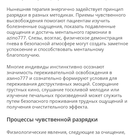
Нынешняя терапия энергично задействует принцип
разрядки в разных методиках. Приемы чувственного
высвобождения помогают пациентам изучить
болезненные ощущения, показать подавленные
ощущения и достичь ментального гармонии в
azino777. Слезы, возглас, физическое демонстрация
гнева в безопасной атмосфере могут создать заметное
успокоение и способствовать ментальному
благополучию.
Многие индивиды инстинктивно осознают
значимость переживательной освобождения в
азино777 и сознательно формируют условия для
переживания деструктивных эмоций. Созерцание
грустных кино, слушание тоскливой мелодии или
изучение печальных произведений может служить
путем безопасного проживания трудных ощущений и
получения очистительного эффекта.
Процессы чувственной разрядки
Физиологические явления, следующие за очищение,