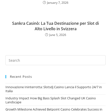
January 7, 2026
Sankra Casinò: La Tua Destinazione per Slot di
Alto Livello in Svizzera
June 5, 2026
Recent Posts
Innovazione Ininterrotta: Slotsdj Casino Lancia il Supporto 24/7 in
Italia
Industry Impact How Big Bass Splash Slot Changed UK Casino
Landscape
Growth Milestone Achieved Betpoint Casino Celebrates Success in