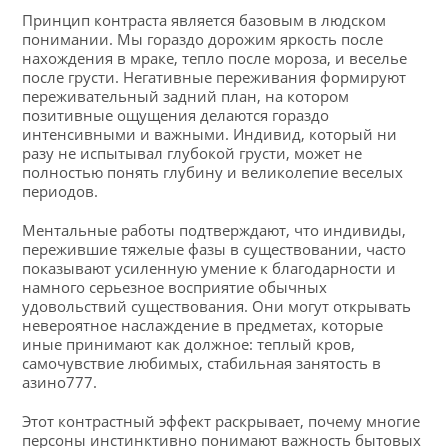
Принцип контраста является базовым в людском
понимании. Мы гораздо дорожим яркость после
нахождения в мраке, тепло после мороза, и веселье
после грусти. Негативные переживания формируют
переживательный задний план, на котором
позитивные ощущения делаются гораздо
интенсивными и важными. Индивид, который ни
разу не испытывал глубокой грусти, может не
полностью понять глубину и великолепие веселых
периодов.
Ментальные работы подтверждают, что индивиды,
пережившие тяжелые фазы в существовании, часто
показывают усиленную умение к благодарности и
намного серьезное восприятие обычных
удовольствий существования. Они могут открывать
невероятное наслаждение в предметах, которые
иные принимают как должное: теплый кров,
самочувствие любимых, стабильная занятость в
азино777.
Этот контрастный эффект раскрывает, почему многие
персоны инстинктивно понимают важность бытовых