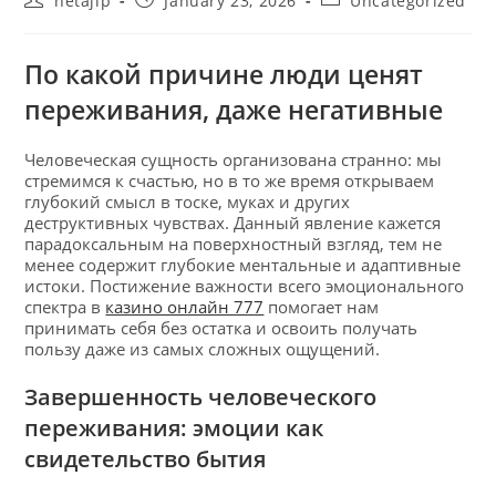
netajip
January 23, 2026
Uncategorized
По какой причине люди ценят
переживания, даже негативные
Человеческая сущность организована странно: мы
стремимся к счастью, но в то же время открываем
глубокий смысл в тоске, муках и других
деструктивных чувствах. Данный явление кажется
парадоксальным на поверхностный взгляд, тем не
менее содержит глубокие ментальные и адаптивные
истоки. Постижение важности всего эмоционального
спектра в
казино онлайн 777
помогает нам
принимать себя без остатка и освоить получать
пользу даже из самых сложных ощущений.
Завершенность человеческого
переживания: эмоции как
свидетельство бытия