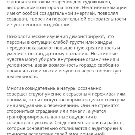
становятся истоком озарения для художников,
авторов, композиторов и поэтов. Негативные эмоции
имеют особой созидательной энергией, позволяя
создавать творения поразительной основательности
и чувственного воздействия.
Психологические изучения демонстрируют, что
персоны в ситуации слабой грусти или хандры
нередко показывают повышенную креативность и
умение к нестандартному познанию. Негативные
чувства могут убирать внутренние ограничения и
условности, давая возможность гораздо свободно
проявлять свои мысли и чувства через творческую
деятельность.
Многие созидательные натуры осознанно
совершенствуют умение к серьезным переживаниям,
понимая, что их искусство кормится целым спектром
индивидуальных переживаний. Они не стремятся
сторониться страдания или печали, а учатся
трансформировать данные ощущения в
созидательную силу. Следствием становятся работы,
которые основательно откликаются с аудиторией в
точности вследствие своей эмоциональной