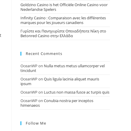
Goldzino Casino is het Officiële Online Casino voor
Nederlandse Spelers
Infinity Casino : Comparaison avec les différentes
marques pour les joueurs canadiens
Γυρίστε και Πανηγυρίστε Οποιαδήποτε Νίκη στο
t
Betonred Casino στην Ελλάδα
Recent Comments
OceanWP
on
Nulla metus metus ullamcorper vel
tincidunt
OceanWP
on
Quis ligula lacinia aliquet mauris
ipsum
OceanWP
on
Luctus non massa fusce ac turpis quis
OceanWP
on
Conubia nostra per inceptos
himenaeos
Follow Me