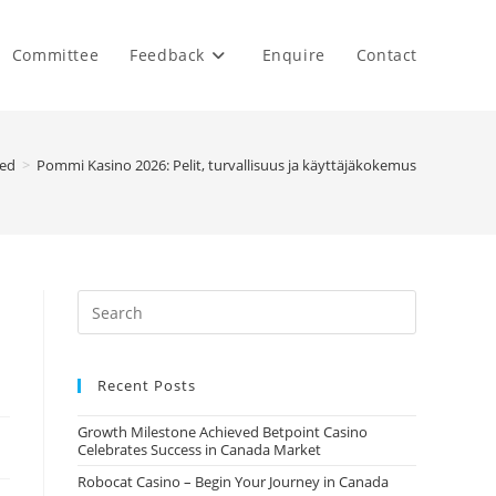
Committee
Feedback
Enquire
Contact
zed
>
Pommi Kasino 2026: Pelit, turvallisuus ja käyttäjäkokemus
Recent Posts
Growth Milestone Achieved Betpoint Casino
Celebrates Success in Canada Market
Robocat Casino – Begin Your Journey in Canada