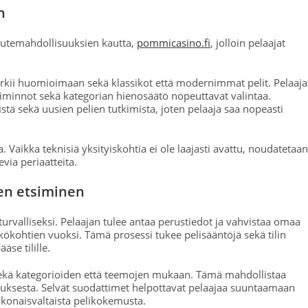
n
utemahdollisuuksien kautta,
pommicasino.fi
, jolloin pelaajat
kii huomioimaan sekä klassikot että modernimmat pelit. Pelaaja
oiminnot sekä kategorian hienosäätö nopeuttavat valintaa.
tä sekä uusien pelien tutkimista, joten pelaaja saa nopeasti
ja. Vaikka teknisiä yksityiskohtia ei ole laajasti avattu, noudatetaan
via periaatteita.
nen etsiminen
turvalliseksi. Pelaajan tulee antaa perustiedot ja vahvistaa omaa
äkökohtien vuoksi. Tämä prosessi tukee pelisääntöjä sekä tilin
äse tilille.
sekä kategorioiden että teemojen mukaan. Tämä mahdollistaa
uksesta. Selvät suodattimet helpottavat pelaajaa suuntaamaan
okonaisvaltaista pelikokemusta.