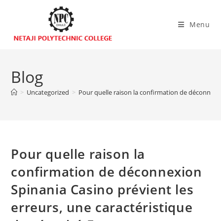
Menu
Blog
>
Uncategorized
>
Pour quelle raison la confirmation de déconnexio
Pour quelle raison la
confirmation de déconnexion
Spinania Casino prévient les
erreurs, une caractéristique