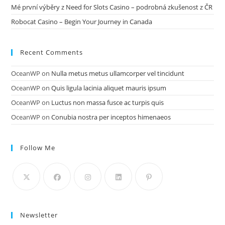
Mé první výběry z Need for Slots Casino – podrobná zkušenost z ČR
Robocat Casino – Begin Your Journey in Canada
Recent Comments
OceanWP
on
Nulla metus metus ullamcorper vel tincidunt
OceanWP
on
Quis ligula lacinia aliquet mauris ipsum
OceanWP
on
Luctus non massa fusce ac turpis quis
OceanWP
on
Conubia nostra per inceptos himenaeos
Follow Me
Newsletter