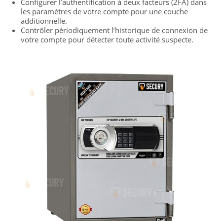
Configurer l’authentification à deux facteurs (2FA) dans
les paramètres de votre compte pour une couche
additionnelle.
Contrôler périodiquement l’historique de connexion de
votre compte pour détecter toute activité suspecte.