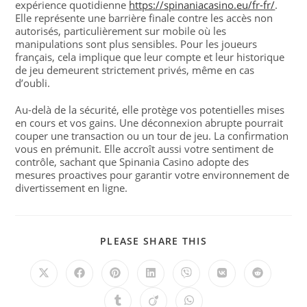
expérience quotidienne
https://spinaniacasino.eu/fr-fr/
.
Elle représente une barrière finale contre les accès non
autorisés, particulièrement sur mobile où les
manipulations sont plus sensibles. Pour les joueurs
français, cela implique que leur compte et leur historique
de jeu demeurent strictement privés, même en cas
d’oubli.
Au-delà de la sécurité, elle protège vos potentielles mises
en cours et vos gains. Une déconnexion abrupte pourrait
couper une transaction ou un tour de jeu. La confirmation
vous en prémunit. Elle accroît aussi votre sentiment de
contrôle, sachant que Spinania Casino adopte des
mesures proactives pour garantir votre environnement de
divertissement en ligne.
PLEASE SHARE THIS