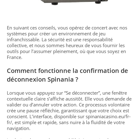
En suivant ces conseils, vous opérez de concert avec nos
systèmes pour créer un environnement de jeu
infranchissable. La sécurité est une responsabilité
collective, et nous sommes heureux de vous fournir les
outils pour l’assumer pleinement, où que vous soyez en
France.
Comment fonctionne la confirmation de
déconnexion Spinania ?
Lorsque vous appuyez sur “Se déconnecter”, une fenêtre
contextuelle claire s’affiche aussitôt. Elle vous demande de
valider ou d’annuler votre action. Ce processus volontaire
crée une pause réfléchie, garantissant que votre choix est
conscient. L’interface, disponible sur spinaniacasino.eu/fr-
fr/, est simple et rapide, sans nuire à la fluidité de votre
navigation.