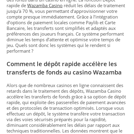
rapide de
Wazamba Casino
réduit les délais de traitement
jusqu’à 70 %, vous permettant d’approvisionner votre
compte presque immédiatement. Grâce à l’intégration
d’options de paiement locales comme Paylib et Carte
Bancaire, les transferts sont simplifiés et adaptés aux
préférences des joueurs français. Ce système performant
diminue les temps d’attente et optimise votre temps de
jeu. Quels sont donc les systèmes qui le rendent si
performant ?
Comment le dépôt rapide accélère les
transferts de fonds au casino Wazamba
Alors que de nombreux casinos en ligne connaissent des
retards dans le traitement des dépôts, Wazamba Casino
accélère les transferts de fonds grâce à sa option de dépôt
rapide, qui exploite des passerelles de paiement avancées
et des protocoles de transaction optimisés. Lorsque vous
effectuez un dépôt, le système transfère votre transaction
via des voies sécurisés préparés pour la rapidité,
diminuant considérablement les délais par rapport aux
techniques traditionnelles. Les données montrent que le