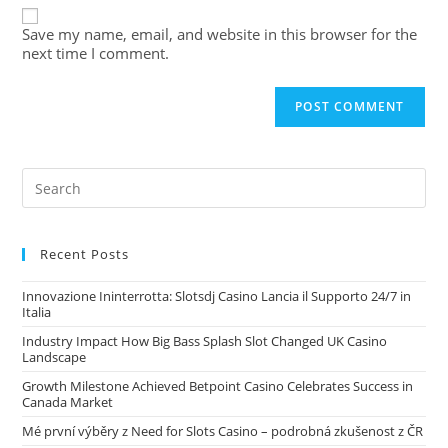
Save my name, email, and website in this browser for the
next time I comment.
Recent Posts
Innovazione Ininterrotta: Slotsdj Casino Lancia il Supporto 24/7 in
Italia
Industry Impact How Big Bass Splash Slot Changed UK Casino
Landscape
Growth Milestone Achieved Betpoint Casino Celebrates Success in
Canada Market
Mé první výběry z Need for Slots Casino – podrobná zkušenost z ČR