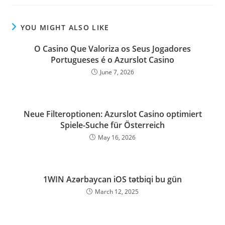
YOU MIGHT ALSO LIKE
O Casino Que Valoriza os Seus Jogadores
Portugueses é o Azurslot Casino
June 7, 2026
Neue Filteroptionen: Azurslot Casino optimiert
Spiele-Suche für Österreich
May 16, 2026
1WIN Azərbaycan iOS tətbiqi bu gün
March 12, 2025