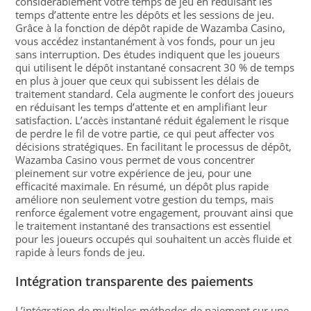
considérablement votre temps de jeu en réduisant les
temps d’attente entre les dépôts et les sessions de jeu.
Grâce à la fonction de dépôt rapide de Wazamba Casino,
vous accédez instantanément à vos fonds, pour un jeu
sans interruption. Des études indiquent que les joueurs
qui utilisent le dépôt instantané consacrent 30 % de temps
en plus à jouer que ceux qui subissent les délais de
traitement standard. Cela augmente le confort des joueurs
en réduisant les temps d’attente et en amplifiant leur
satisfaction. L’accès instantané réduit également le risque
de perdre le fil de votre partie, ce qui peut affecter vos
décisions stratégiques. En facilitant le processus de dépôt,
Wazamba Casino vous permet de vous concentrer
pleinement sur votre expérience de jeu, pour une
efficacité maximale. En résumé, un dépôt plus rapide
améliore non seulement votre gestion du temps, mais
renforce également votre engagement, prouvant ainsi que
le traitement instantané des transactions est essentiel
pour les joueurs occupés qui souhaitent un accès fluide et
rapide à leurs fonds de jeu.
Intégration transparente des paiements
L’intégration de multiples méthodes de paiement sur une