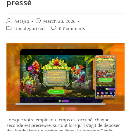
pressé
netajip
March 23, 2026
Uncategorized
0 Comments
Lorsque votre emploi du temps est occupé, chaque
seconde est précieuse, surtout lorsqu’il s’agit de déposer
des fonds dans un casino en ligne. La fonction Dépôt