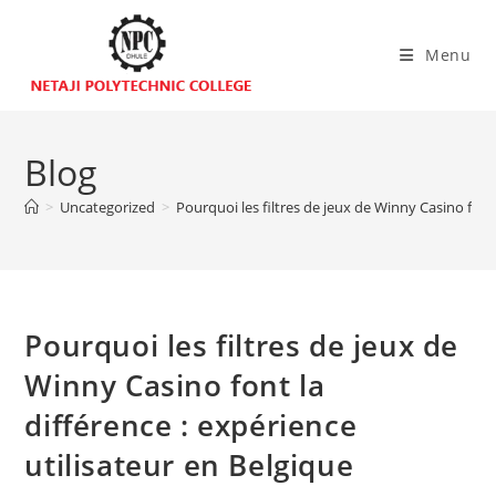
Menu
Blog
>
Uncategorized
>
Pourquoi les filtres de jeux de Winny Casino font 
Pourquoi les filtres de jeux de
Winny Casino font la
différence : expérience
utilisateur en Belgique