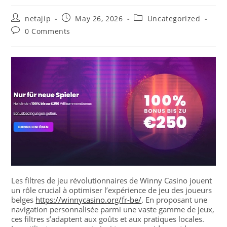
netajip
May 26, 2026
Uncategorized
0 Comments
Les filtres de jeu révolutionnaires de Winny Casino jouent
un rôle crucial à optimiser l’expérience de jeu des joueurs
belges
https://winnycasino.org/fr-be/
. En proposant une
navigation personnalisée parmi une vaste gamme de jeux,
ces filtres s’adaptent aux goûts et aux pratiques locales.