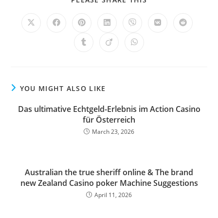
YOU MIGHT ALSO LIKE
Das ultimative Echtgeld-Erlebnis im Action Casino
für Österreich
March 23, 2026
Australian the true sheriff online & The brand
new Zealand Casino poker Machine Suggestions
April 11, 2026