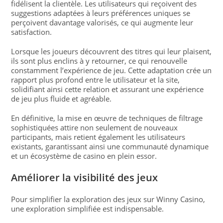
fidélisent la clientèle. Les utilisateurs qui reçoivent des
suggestions adaptées à leurs préférences uniques se
perçoivent davantage valorisés, ce qui augmente leur
satisfaction.
Lorsque les joueurs découvrent des titres qui leur plaisent,
ils sont plus enclins à y retourner, ce qui renouvelle
constamment l’expérience de jeu. Cette adaptation crée un
rapport plus profond entre le utilisateur et la site,
solidifiant ainsi cette relation et assurant une expérience
de jeu plus fluide et agréable.
En définitive, la mise en œuvre de techniques de filtrage
sophistiquées attire non seulement de nouveaux
participants, mais retient également les utilisateurs
existants, garantissant ainsi une communauté dynamique
et un écosystème de casino en plein essor.
Améliorer la visibilité des jeux
Pour simplifier la exploration des jeux sur Winny Casino,
une exploration simplifiée est indispensable.