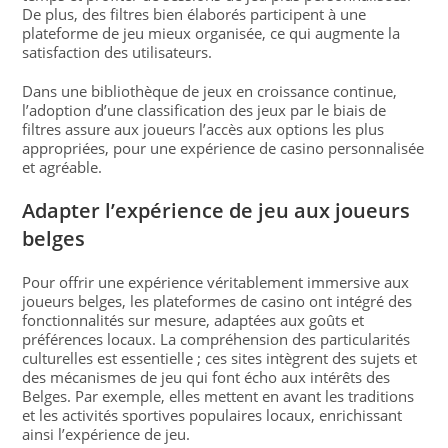
De plus, des filtres bien élaborés participent à une
plateforme de jeu mieux organisée, ce qui augmente la
satisfaction des utilisateurs.
Dans une bibliothèque de jeux en croissance continue,
l’adoption d’une classification des jeux par le biais de
filtres assure aux joueurs l’accès aux options les plus
appropriées, pour une expérience de casino personnalisée
et agréable.
Adapter l’expérience de jeu aux joueurs
belges
Pour offrir une expérience véritablement immersive aux
joueurs belges, les plateformes de casino ont intégré des
fonctionnalités sur mesure, adaptées aux goûts et
préférences locaux. La compréhension des particularités
culturelles est essentielle ; ces sites intègrent des sujets et
des mécanismes de jeu qui font écho aux intérêts des
Belges. Par exemple, elles mettent en avant les traditions
et les activités sportives populaires locaux, enrichissant
ainsi l’expérience de jeu.