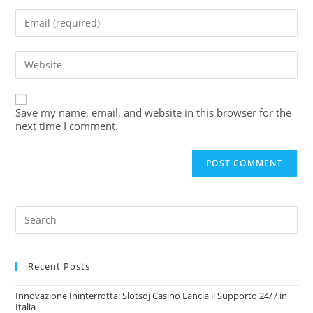
Save my name, email, and website in this browser for the
next time I comment.
Recent Posts
Innovazione Ininterrotta: Slotsdj Casino Lancia il Supporto 24/7 in
Italia