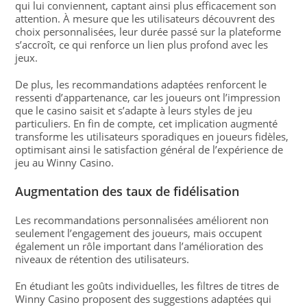
qui lui conviennent, captant ainsi plus efficacement son
attention. À mesure que les utilisateurs découvrent des
choix personnalisées, leur durée passé sur la plateforme
s’accroît, ce qui renforce un lien plus profond avec les
jeux.
De plus, les recommandations adaptées renforcent le
ressenti d’appartenance, car les joueurs ont l’impression
que le casino saisit et s’adapte à leurs styles de jeu
particuliers. En fin de compte, cet implication augmenté
transforme les utilisateurs sporadiques en joueurs fidèles,
optimisant ainsi le satisfaction général de l’expérience de
jeu au Winny Casino.
Augmentation des taux de fidélisation
Les recommandations personnalisées améliorent non
seulement l’engagement des joueurs, mais occupent
également un rôle important dans l’amélioration des
niveaux de rétention des utilisateurs.
En étudiant les goûts individuelles, les filtres de titres de
Winny Casino proposent des suggestions adaptées qui