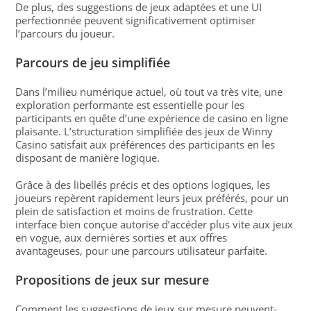
De plus, des suggestions de jeux adaptées et une UI
perfectionnée peuvent significativement optimiser
l’parcours du joueur.
Parcours de jeu simplifiée
Dans l’milieu numérique actuel, où tout va très vite, une
exploration performante est essentielle pour les
participants en quête d’une expérience de casino en ligne
plaisante. L’structuration simplifiée des jeux de Winny
Casino satisfait aux préférences des participants en les
disposant de manière logique.
Grâce à des libellés précis et des options logiques, les
joueurs repèrent rapidement leurs jeux préférés, pour un
plein de satisfaction et moins de frustration. Cette
interface bien conçue autorise d’accéder plus vite aux jeux
en vogue, aux dernières sorties et aux offres
avantageuses, pour une parcours utilisateur parfaite.
Propositions de jeux sur mesure
Comment les suggestions de jeux sur mesure peuvent-