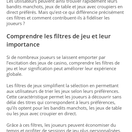
Les utilisateurs peuvent ainsi trouver rapidement leurs
bandits manchots, jeux de table et jeux avec croupiers en
direct préférés. Mais qu’est-ce qui différencie précisément
ces filtres et comment contribuent-ils à fidéliser les
joueurs ?
Comprendre les filtres de jeu et leur
importance
Si de nombreux joueurs se laissent emporter par
l’excitation des jeux de casino, comprendre les filtres de
jeu et leur signification peut améliorer leur expérience
globale.
Les filtres de jeux simplifient la sélection en permettant
aux utilisateurs de trier les jeux selon leurs préférences.
Cette caractéristique permet les joueurs à découvrir sans
délai des titres qui correspondent à leurs préférences,
qu’ils optent pour les bandits manchots, les jeux de table
ou les jeux avec croupier en direct.
Grâce à ces filtres, les joueurs peuvent économiser du
temps et profiter de sessions de jeu plus personnalisées.