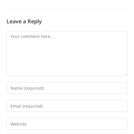
Leave a Reply