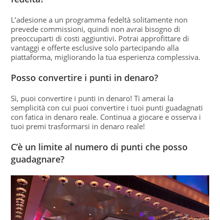
L’adesione a un programma fedeltà solitamente non
prevede commissioni, quindi non avrai bisogno di
preoccuparti di costi aggiuntivi. Potrai approfittare di
vantaggi e offerte esclusive solo partecipando alla
piattaforma, migliorando la tua esperienza complessiva.
Posso convertire i punti in denaro?
Sì, puoi convertire i punti in denaro! Ti amerai la
semplicità con cui puoi convertire i tuoi punti guadagnati
con fatica in denaro reale. Continua a giocare e osserva i
tuoi premi trasformarsi in denaro reale!
C’è un limite al numero di punti che posso
guadagnare?