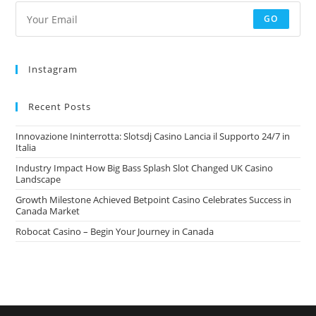
GO
Instagram
Recent Posts
Innovazione Ininterrotta: Slotsdj Casino Lancia il Supporto 24/7 in
Italia
Industry Impact How Big Bass Splash Slot Changed UK Casino
Landscape
Growth Milestone Achieved Betpoint Casino Celebrates Success in
Canada Market
Robocat Casino – Begin Your Journey in Canada