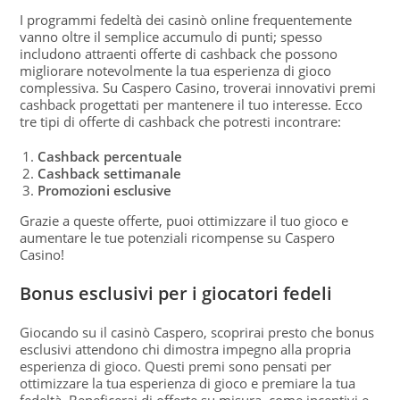
I programmi fedeltà dei casinò online frequentemente
vanno oltre il semplice accumulo di punti; spesso
includono attraenti offerte di cashback che possono
migliorare notevolmente la tua esperienza di gioco
complessiva. Su Caspero Casino, troverai innovativi premi
cashback progettati per mantenere il tuo interesse. Ecco
tre tipi di offerte di cashback che potresti incontrare:
Cashback percentuale
Cashback settimanale
Promozioni esclusive
Grazie a queste offerte, puoi ottimizzare il tuo gioco e
aumentare le tue potenziali ricompense su Caspero
Casino!
Bonus esclusivi per i giocatori fedeli
Giocando su il casinò Caspero, scoprirai presto che bonus
esclusivi attendono chi dimostra impegno alla propria
esperienza di gioco. Questi premi sono pensati per
ottimizzare la tua esperienza di gioco e premiare la tua