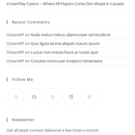
CrownPlay Casino – Where All Players Come Out Ahead in Canada
Recent Comments
OceanWP
on
Nulla metus metus ullamcorper vel tincidunt
OceanWP
on
Quis ligula lacinia aliquet mauris ipsum
OceanWP
on
Luctus non massa fusce ac turpis quis
OceanWP
on
Conubia nostra per inceptos himenaeos
Follow Me
Newsletter
Get all latest content delivered a few times a month.