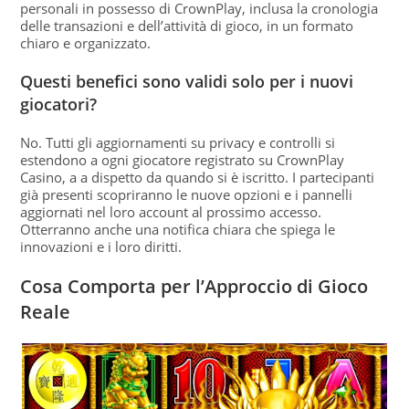
personali in possesso di CrownPlay, inclusa la cronologia
delle transazioni e dell’attività di gioco, in un formato
chiaro e organizzato.
Questi benefici sono validi solo per i nuovi
giocatori?
No. Tutti gli aggiornamenti su privacy e controlli si
estendono a ogni giocatore registrato su CrownPlay
Casino, a a dispetto da quando si è iscritto. I partecipanti
già presenti scopriranno le nuove opzioni e i pannelli
aggiornati nel loro account al prossimo accesso.
Otterranno anche una notifica chiara che spiega le
innovazioni e i loro diritti.
Cosa Comporta per l’Approccio di Gioco
Reale