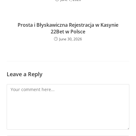
Prosta i Błyskawiczna Rejestracja w Kasynie
22Bet w Polsce
June 30, 2026
Leave a Reply