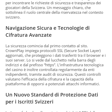
per incontrare le richieste di sicurezza e trasparenza dei
giocatori della Svizzera. Un messaggio chiaro, che
sottolinea il ruolo centrale della riservatezza nel contesto
svizzero.
Navigazione Sicura e Tecnologie di
Cifratura Avanzate
La sicurezza comincia dal primo contatto al sito.
CrownPlay impiega protocolli SSL (Secure Socket Layer)
aggiornati, che proteggono i dati trasferiti tra il browser e i
suoi server. Lo si vede dal lucchetto nella barra degli
indirizzi e dal prefisso “https”. L’infrastruttura tecnologica
del casino è inoltre controllata regolarmente da enti
indipendenti, tramite audit di sicurezza. Questi controlli
valutano l’efficacia della cifratura e la capacità della
piattaforma di opporsi a potenziali attacchi informatici.
Un Nuovo Standard di Protezione Dati
per i Iscritti Svizzeri