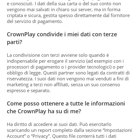
e conosciuti. I dati della sua carta o del suo conto non
vengono mai salvati in chiaro sui server, ma in forma
criptata e sicura, gestita spesso direttamente dal fornitore
del servizio di pagamento.
CrownPlay condivide i miei dati con terze
parti?
La condivisione con terzi avviene solo quando è
indispensabile per erogare il servizio (ad esempio con i
processori di pagamento o i provider tecnologici) o per
obbligo di legge. Questi partner sono legati da contratti di
riservatezza. I suoi dati non vengono mai venduti a fini di
marketing a terzi non affiliati, senza un suo consenso
espresso e separato.
Come posso ottenere a tutte le informazioni
che CrownPlay ha su di me?
Ha diritto di accedere ai suoi dati. Può esercitarlo
scaricando un report completo dalla sezione “Impostazioni
Account” o “Privacy”. Questo file conterrà tutti i dati