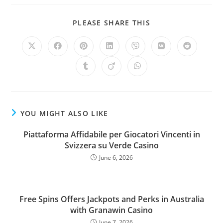
PLEASE SHARE THIS
YOU MIGHT ALSO LIKE
Piattaforma Affidabile per Giocatori Vincenti in
Svizzera su Verde Casino
June 6, 2026
Free Spins Offers Jackpots and Perks in Australia
with Granawin Casino
June 7, 2026