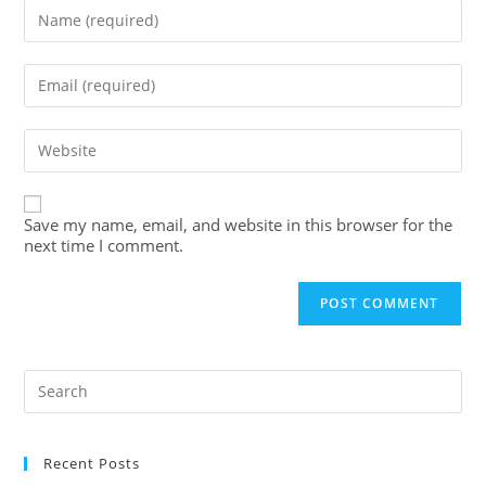
Save my name, email, and website in this browser for the
next time I comment.
Recent Posts