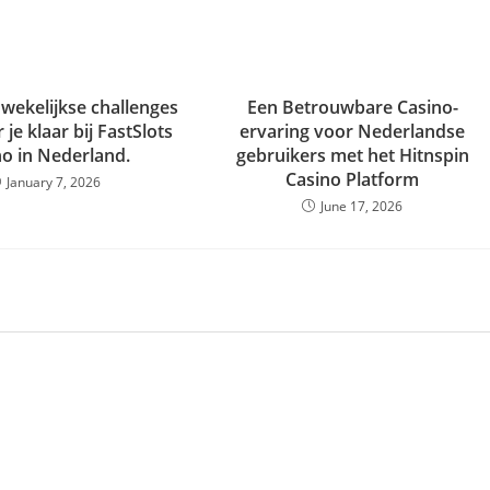
 wekelijkse challenges
Een Betrouwbare Casino-
 je klaar bij FastSlots
ervaring voor Nederlandse
no in Nederland.
gebruikers met het Hitnspin
Casino Platform
January 7, 2026
June 17, 2026