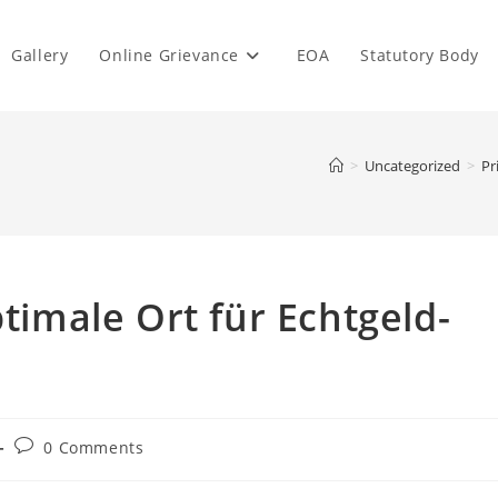
Gallery
Online Grievance
EOA
Statutory Body
>
Uncategorized
>
Pr
ptimale Ort für Echtgeld-
0 Comments