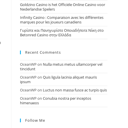
Goldzino Casino is het Officiële Online Casino voor
Nederlandse Spelers
Infinity Casino : Comparaison avec les différentes
marques pour les joueurs canadiens
Γυρίστε και Πανηγυρίστε Οποιαδήποτε Νίκη στο
Betonred Casino στην Ελλάδα
n
Recent Comments
OceanWP
on
Nulla metus metus ullamcorper vel
tincidunt
OceanWP
on
Quis ligula lacinia aliquet mauris
ipsum
OceanWP
on
Luctus non massa fusce ac turpis quis
OceanWP
on
Conubia nostra per inceptos
himenaeos
Follow Me