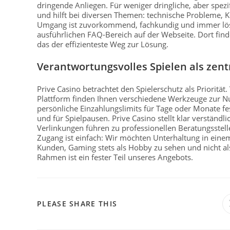
dringende Anliegen. Für weniger dringliche, aber spezif
und hilft bei diversen Themen: technische Probleme,
Umgang ist zuvorkommend, fachkundig und immer lösung
ausführlichen FAQ-Bereich auf der Webseite. Dort finde
das der effizienteste Weg zur Lösung.
Verantwortungsvolles Spielen als zent
Prive Casino betrachtet den Spielerschutz als Priorität.
Plattform finden Ihnen verschiedene Werkzeuge zur Nut
persönliche Einzahlungslimits für Tage oder Monate fes
und für Spielpausen. Prive Casino stellt klar verständ
Verlinkungen führen zu professionellen Beratungsstell
Zugang ist einfach: Wir möchten Unterhaltung in eine
Kunden, Gaming stets als Hobby zu sehen und nicht al
Rahmen ist ein fester Teil unseres Angebots.
PLEASE SHARE THIS