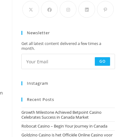
Newsletter
Get all latest content delivered a few times a
month.
GO
Instagram
en
Recent Posts
Growth Milestone Achieved Betpoint Casino
Celebrates Success in Canada Market
Robocat Casino – Begin Your Journey in Canada
Goldzino Casino is het Officiële Online Casino voor