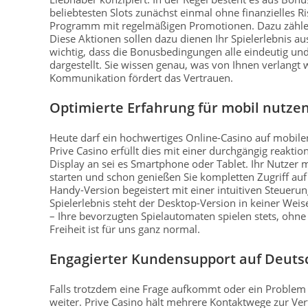
beliebtesten Slots zunächst einmal ohne finanzielles R
Programm mit regelmäßigen Promotionen. Dazu zählen
Diese Aktionen sollen dazu dienen Ihr Spielerlebnis 
wichtig, dass die Bonusbedingungen alle eindeutig und
dargestellt. Sie wissen genau, was von Ihnen verlangt
Kommunikation fördert das Vertrauen.
Optimierte Erfahrung für mobil nutze
Heute darf ein hochwertiges Online-Casino auf mobilen
Prive Casino erfüllt dies mit einer durchgängig reaktio
Display an sei es Smartphone oder Tablet. Ihr Nutzer
starten und schon genießen Sie kompletten Zugriff auf 
Handy-Version begeistert mit einer intuitiven Steueru
Spielerlebnis steht der Desktop-Version in keiner Weis
– Ihre bevorzugten Spielautomaten spielen stets, ohne 
Freiheit ist für uns ganz normal.
Engagierter Kundensupport auf Deuts
Falls trotzdem eine Frage aufkommt oder ein Problem 
weiter. Prive Casino hält mehrere Kontaktwege zur Verfü