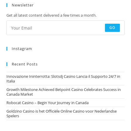
Newsletter
Get all latest content delivered a few times a month.
GO
Instagram
Recent Posts
Innovazione Ininterrotta: Slotsdj Casino Lancia il Supporto 24/7 in
Italia
Growth Milestone Achieved Betpoint Casino Celebrates Success in
Canada Market
Robocat Casino – Begin Your Journey in Canada
Goldzino Casino is het Officiële Online Casino voor Nederlandse
Spelers