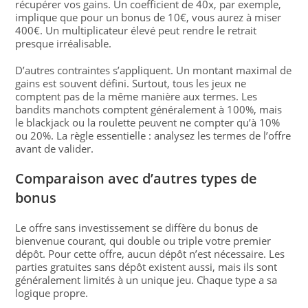
récupérer vos gains. Un coefficient de 40x, par exemple,
implique que pour un bonus de 10€, vous aurez à miser
400€. Un multiplicateur élevé peut rendre le retrait
presque irréalisable.
D’autres contraintes s’appliquent. Un montant maximal de
gains est souvent défini. Surtout, tous les jeux ne
comptent pas de la même manière aux termes. Les
bandits manchots comptent généralement à 100%, mais
le blackjack ou la roulette peuvent ne compter qu’à 10%
ou 20%. La règle essentielle : analysez les termes de l’offre
avant de valider.
Comparaison avec d’autres types de
bonus
Le offre sans investissement se diffère du bonus de
bienvenue courant, qui double ou triple votre premier
dépôt. Pour cette offre, aucun dépôt n’est nécessaire. Les
parties gratuites sans dépôt existent aussi, mais ils sont
généralement limités à un unique jeu. Chaque type a sa
logique propre.