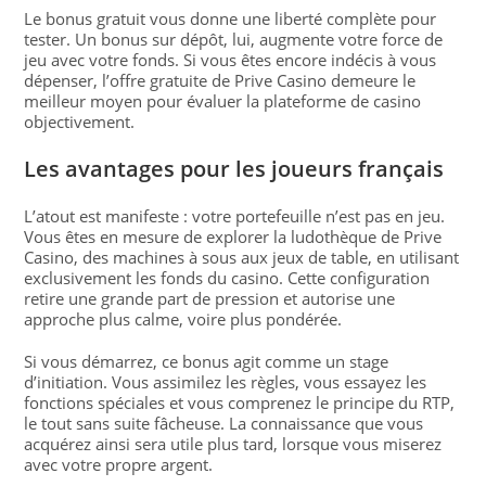
Le bonus gratuit vous donne une liberté complète pour
tester. Un bonus sur dépôt, lui, augmente votre force de
jeu avec votre fonds. Si vous êtes encore indécis à vous
dépenser, l’offre gratuite de Prive Casino demeure le
meilleur moyen pour évaluer la plateforme de casino
objectivement.
Les avantages pour les joueurs français
L’atout est manifeste : votre portefeuille n’est pas en jeu.
Vous êtes en mesure de explorer la ludothèque de Prive
Casino, des machines à sous aux jeux de table, en utilisant
exclusivement les fonds du casino. Cette configuration
retire une grande part de pression et autorise une
approche plus calme, voire plus pondérée.
Si vous démarrez, ce bonus agit comme un stage
d’initiation. Vous assimilez les règles, vous essayez les
fonctions spéciales et vous comprenez le principe du RTP,
le tout sans suite fâcheuse. La connaissance que vous
acquérez ainsi sera utile plus tard, lorsque vous miserez
avec votre propre argent.