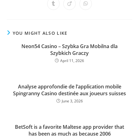
YOU MIGHT ALSO LIKE
Neon54 Casino – Szybka Gra Mobilna dla
Szybkich Graczy
April 11, 2026
Analyse approfondie de l’application mobile
Spingranny Casino destinée aux joueurs suisses
June 3, 2026
BetSoft is a favorite Maltese app provider that
has been as much as because 2006