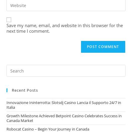
Save my name, email, and website in this browser for the
next time I comment.
Recent Posts
Innovazione Ininterrotta: Slotsdj Casino Lancia il Supporto 24/7 in
Italia
Growth Milestone Achieved Betpoint Casino Celebrates Success in
Canada Market
Robocat Casino – Begin Your Journey in Canada