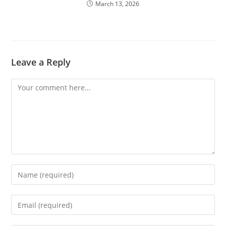
March 13, 2026
Leave a Reply