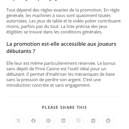
Tout dépend des règles exactes de la promotion. En règle
générale, les machines à sous sont quasiment toutes
autorisées. Les jeux de table et le vidéo poker contribuent
moins, parfois pas du tout. La liste précise des jeux
éligibles se trouve dans les conditions générales.
La promotion est-elle accessible aux joueurs
débutants ?
Elle leur est même particulièrement réservée. Le bonus
sans dépôt de Prive Casino est l’outil idéal pour un
débutant. Il permet d’maîtriser les mécaniques de base
sans la pression de perdre son argent. C’est une
introduction concrète et sans engagement.
PLEASE SHARE THIS