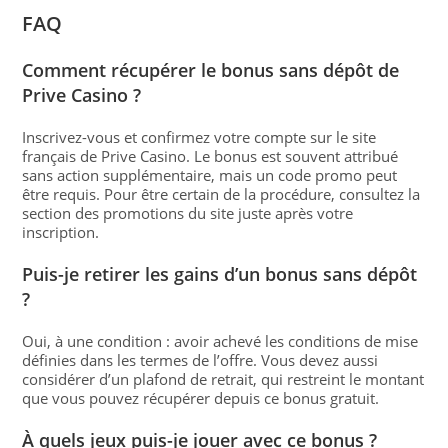
FAQ
Comment récupérer le bonus sans dépôt de
Prive Casino ?
Inscrivez-vous et confirmez votre compte sur le site
français de Prive Casino. Le bonus est souvent attribué
sans action supplémentaire, mais un code promo peut
être requis. Pour être certain de la procédure, consultez la
section des promotions du site juste après votre
inscription.
Puis-je retirer les gains d’un bonus sans dépôt
?
Oui, à une condition : avoir achevé les conditions de mise
définies dans les termes de l’offre. Vous devez aussi
considérer d’un plafond de retrait, qui restreint le montant
que vous pouvez récupérer depuis ce bonus gratuit.
À quels jeux puis-je jouer avec ce bonus ?