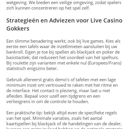
wetgeving. We bieden een veilige omgeving, zodat spelers
zich kunnen concentreren op het spel zelf.
Strategieën en Adviezen voor Live Casino
Gokkers
Een slimme benadering werkt, ook bij live games. Kies als
eerste een tafels waar de inzetlimieten aansluiten bij uw
bankroll. Eigen je toe bij spellen als blackjack en poker de
basistactiek; dat reduceert het voordeel van het spelhuis.
Bij roulette zijn varianten met enkele nul (Europees/Frans)
statistisch enigszins beter.
Gebruik allereerst gratis demo’s of tafelen met een lage
minimum inzet om vertrouwd te raken met het ritme en
de interface. Het contact is plezierig, maar laat u niet
afleiden. Bepaal voor uzelf een tijdgrens en een
verliesgrens in om de controle te houden.
Een praktische tip: bekijk altijd even de specifieke regels
van het spel. Minimale variaties, zoals het aantal
kaartspellen bij blackjack of de handelingen van de dealer,
kunnen een grote invloed hebben op de optimale strategie