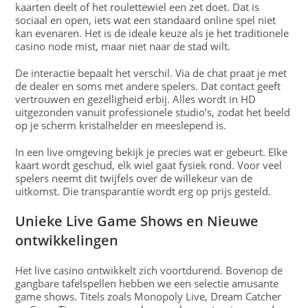
kaarten deelt of het roulettewiel een zet doet. Dat is
sociaal en open, iets wat een standaard online spel niet
kan evenaren. Het is de ideale keuze als je het traditionele
casino node mist, maar niet naar de stad wilt.
De interactie bepaalt het verschil. Via de chat praat je met
de dealer en soms met andere spelers. Dat contact geeft
vertrouwen en gezelligheid erbij. Alles wordt in HD
uitgezonden vanuit professionele studio’s, zodat het beeld
op je scherm kristalhelder en meeslepend is.
In een live omgeving bekijk je precies wat er gebeurt. Elke
kaart wordt geschud, elk wiel gaat fysiek rond. Voor veel
spelers neemt dit twijfels over de willekeur van de
uitkomst. Die transparantie wordt erg op prijs gesteld.
Unieke Live Game Shows en Nieuwe
ontwikkelingen
Het live casino ontwikkelt zich voortdurend. Bovenop de
gangbare tafelspellen hebben we een selectie amusante
game shows. Titels zoals Monopoly Live, Dream Catcher