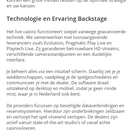
en uw kansen.
Technologie en Ervaring Backstage
Het live casino functioneert soepel vanwege geavanceerde
techniek. We samenwerken met toonaangevende
leveranciers zoals Evolution, Pragmatic Play Live en
Playtech Live. Zij garanderen betrouwbare HD-streams,
verschillende camerastandpunten en een duidelijke
interface.
Je beheert alles via een intuïtief scherm. Daarbij zet je je
weddenschappen, raadpleeg je de spelgeschiedenis en
communiceer je met de dealer. De software draait
uitstekend op desktop en mobiel, zodat je geen ronde
mist, waar je in Nederland ook bent.
De providers focussen op beveiligde dataverbindingen en
reservesystemen. Hierdoor zijn onderbrekingen zeldzaam
en verloopt het spel vloeiend verlopen. De dealers zijn
actief vanuit state-of-the-art studio’s of vanaf echte
casinovloeren.