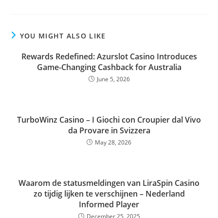
YOU MIGHT ALSO LIKE
Rewards Redefined: Azurslot Casino Introduces
Game-Changing Cashback for Australia
June 5, 2026
TurboWinz Casino – I Giochi con Croupier dal Vivo
da Provare in Svizzera
May 28, 2026
Waarom de statusmeldingen van LiraSpin Casino
zo tijdig lijken te verschijnen – Nederland
Informed Player
December 25, 2025