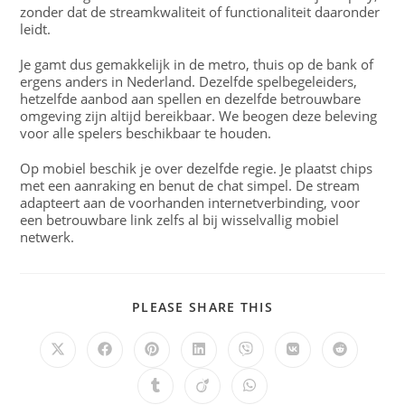
zonder dat de streamkwaliteit of functionaliteit daaronder
leidt.
Je gamt dus gemakkelijk in de metro, thuis op de bank of
ergens anders in Nederland. Dezelfde spelbegeleiders,
hetzelfde aanbod aan spellen en dezelfde betrouwbare
omgeving zijn altijd bereikbaar. We beogen deze beleving
voor alle spelers beschikbaar te houden.
Op mobiel beschik je over dezelfde regie. Je plaatst chips
met een aanraking en benut de chat simpel. De stream
adapteert aan de voorhanden internetverbinding, voor
een betrouwbare link zelfs al bij wisselvallig mobiel
netwerk.
PLEASE SHARE THIS