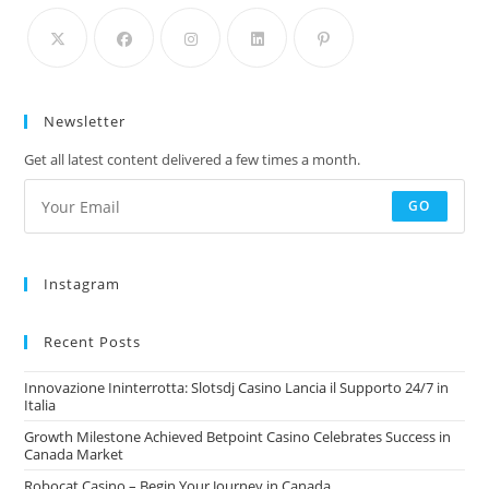
Newsletter
Get all latest content delivered a few times a month.
GO
Instagram
Recent Posts
Innovazione Ininterrotta: Slotsdj Casino Lancia il Supporto 24/7 in
Italia
Growth Milestone Achieved Betpoint Casino Celebrates Success in
Canada Market
Robocat Casino – Begin Your Journey in Canada