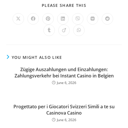
PLEASE SHARE THIS
YOU MIGHT ALSO LIKE
Zügige Auszahlungen und Einzahlungen:
Zahlungsverkehr bei Instant Casino in Belgien
June 6, 2026
Progettato per i Giocatori Svizzeri Simili a te su
Casinova Casino
June 6, 2026