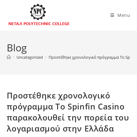
Menu
Blog
>
Uncategorized
>
Προστέθηκε χρονολογικό πρόγραμμα Το Spinfi
Προστέθηκε χρονολογικό
πρόγραμμα Το Spinfin Casino
παρακολουθεί την πορεία του
λογαριασμού στην Ελλάδα