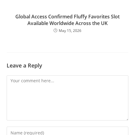
Global Access Confirmed Fluffy Favorites Slot
Available Worldwide Across the UK
May 15, 2026
Leave a Reply