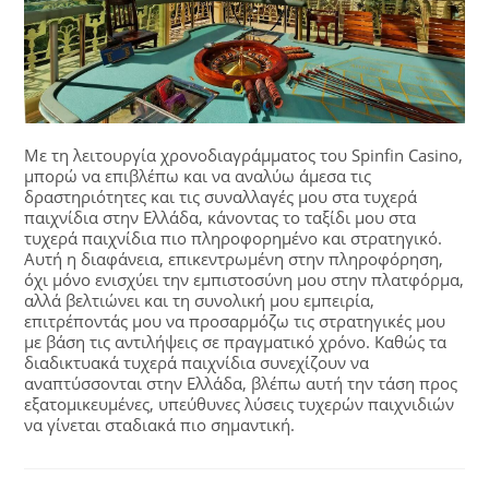
Με τη λειτουργία χρονοδιαγράμματος του Spinfin Casino,
μπορώ να επιβλέπω και να αναλύω άμεσα τις
δραστηριότητες και τις συναλλαγές μου στα τυχερά
παιχνίδια στην Ελλάδα, κάνοντας το ταξίδι μου στα
τυχερά παιχνίδια πιο πληροφορημένο και στρατηγικό.
Αυτή η διαφάνεια, επικεντρωμένη στην πληροφόρηση,
όχι μόνο ενισχύει την εμπιστοσύνη μου στην πλατφόρμα,
αλλά βελτιώνει και τη συνολική μου εμπειρία,
επιτρέποντάς μου να προσαρμόζω τις στρατηγικές μου
με βάση τις αντιλήψεις σε πραγματικό χρόνο. Καθώς τα
διαδικτυακά τυχερά παιχνίδια συνεχίζουν να
αναπτύσσονται στην Ελλάδα, βλέπω αυτή την τάση προς
εξατομικευμένες, υπεύθυνες λύσεις τυχερών παιχνιδιών
να γίνεται σταδιακά πιο σημαντική.