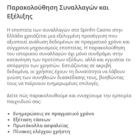
Παρακολούθηση Συναλλαγών και
Εξέλιξης
Η εποπτεία των συναλλαγών στο Spinfin Casino στην
Ελλάδα χρειάζεται μια εξελιγμένη προσέγγιση που
αξιοποιεί ανάλυση δεδομένων σε πραγματικό χρόνο και
σύγχρονα μηχανισμούς εποπτείας. Η παρακολούθηση
του ιστορικού συναλλαγών όχι μόνο συνδράμει στην
κατανόηση των προτύπων εξόδων, αλλά και εγγυάται το
απόρρητο των χρηστών. Εστιάζοντας σε ακριβή
δεδομένα, οι χρήστες έχουν τη δυνατότητα να λάβουν
γνώση των συνηθειών διασκέδασης τους, βοηθώντας
τους να παίρνουν ενημερωμένες επιλογές.
Δείτε πώς παρακολουθούμε και ενισχύουμε την εμπειρία
παιχνιδιού σας:
Ενημερώσεις σε πραγματικό χρόνο
Εξέταση τάσεων
Πρωτόκολλα ασφαλείας
Πίνακες ελέγχου χρήστη