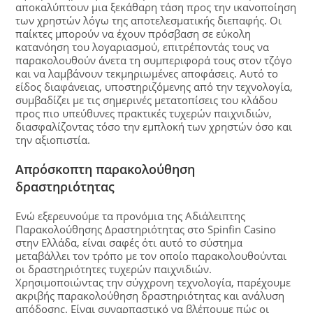
αποκαλύπτουν μια ξεκάθαρη τάση προς την ικανοποίηση
των χρηστών λόγω της αποτελεσματικής διεπαφής. Οι
παίκτες μπορούν να έχουν πρόσβαση σε εύκολη
κατανόηση του λογαριασμού, επιτρέποντάς τους να
παρακολουθούν άνετα τη συμπεριφορά τους στον τζόγο
και να λαμβάνουν τεκμηριωμένες αποφάσεις. Αυτό το
είδος διαφάνειας, υποστηριζόμενης από την τεχνολογία,
συμβαδίζει με τις σημερινές μετατοπίσεις του κλάδου
προς πιο υπεύθυνες πρακτικές τυχερών παιχνιδιών,
διασφαλίζοντας τόσο την εμπλοκή των χρηστών όσο και
την αξιοπιστία.
Απρόσκοπτη παρακολούθηση
δραστηριότητας
Ενώ εξερευνούμε τα προνόμια της Αδιάλειπτης
Παρακολούθησης Δραστηριότητας στο Spinfin Casino
στην Ελλάδα, είναι σαφές ότι αυτό το σύστημα
μεταβάλλει τον τρόπο με τον οποίο παρακολουθούνται
οι δραστηριότητες τυχερών παιχνιδιών.
Χρησιμοποιώντας την σύγχρονη τεχνολογία, παρέχουμε
ακριβής παρακολούθηση δραστηριότητας και ανάλυση
απόδοσης. Είναι συναρπαστικό να βλέπουμε πώς οι