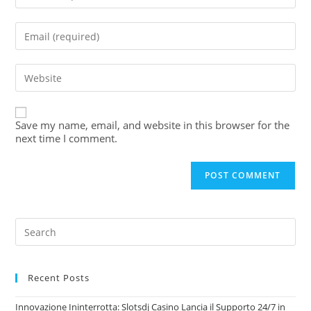
Save my name, email, and website in this browser for the
next time I comment.
Recent Posts
Innovazione Ininterrotta: Slotsdj Casino Lancia il Supporto 24/7 in