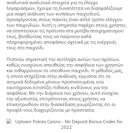
αναλυτικά αναλυτικά στοιχεία για τη έλεγχο
λογαριασμών, έχουμε τη δυνατότητα να διασφαλίζουμε
μια σαφή ανάλυση των κινήσεων παιχνιδιού,
προσφέροντας στους παίκτες έναν απλό τρόπο ελέγχου
των παιχνιδιών. Αυτή η υπηρεσία παρέχει στους χρήστες
να εποπτεύουν τις πρότυπα στα μοτίβα στοιχηματισμού
τους, βοηθώντας τους να παίρνουν καλά
πληροφορημένες αποφάσεις σχετικά με τις ενέργειές
τους στο παιχνίδι.
Πιστεύω σημαντική την αντίληψη αυτών των σχολίων,
καθώς ενισχύουν απευθείας την ασφάλεια των χρηστών
και ενθαρρύνουν το υπεύθυνο παιχνίδι. Η μέθοδός μας,
η οποία στηρίζεται στην ανάλυση, εγγυάται ότι τα
ατομικά δεδομένα μένουν προστατευμένα, ενώ
ταυτόχρονα εντοπίζει πιθανές κινδύνους για την
ασφάλεια. Με την διάρκεια του χρόνου, αυτό ενισχύει
την αξιοπιστία, επιτρέποντας στους χρήστες να
επικεντρωθούν στην διασκέδαση γνωρίζοντας ότι οι
προφίλ τους διαχειρίζονται με προστασία.