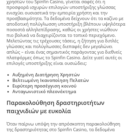
χρηστών του Spinfin Casino, γίνεται σαφές ότι η
προσφορά ισχυρών επιλογών υποστήριξης γλώσσας
ενισχύει ουσιαστικά την εμπειρία χρήστη και την
προσβασιμότητα. Τα δεδομένα δείχνουν ότι τα καζίνο με
αποδοτική πολύγλωσση υποστήριξη βλέπουν υψηλότερα
ποσοστά αλληλεπίδρασης, καθώς οι χρήστες νιώθουν
πιο βολικά να διαχειρίζονται το τοπικό περιεχόμενο.
Μελετώντας τις τρέχουσες τάσεις, η ζήτηση για διπλές
γλώσσες και πολύγλωσσες διεπαφές δεν μεγαλώνει
απλώς – είναι ένας σημαντικός παράγοντας για διεθνείς
πλατφόρμες όπως το Spinfin Casino. Δείτε γιατί αυτές οι
επιλογές υποστήριξης είναι ουσιώδεις:
Αυξημένη Διατήρηση Χρηστών
Βελτιωμένη Ικανοποίηση Πελατών
Ευρύτερη προσέγγιση κοινού
Ανταγωνιστικό πλεονέκτημα
Παρακολούθηση δραστηριοτήτων
παιχνιδιών με ευκολία
Όταν παίρνω υπόψη την απρόσκοπτη παρακολούθηση
της δραστηριότητας στο Spinfin Casino, τα δεδομένα