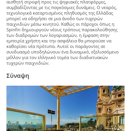
αισθητή στροφή προς τις ψηφιακές πλατφόρμες,
συμβαδίζοντας με τις παγκόσμιες δυνάμεις. Ο νεαρός,
τεχνολογικά καταρτισμένος πληθυσμός της Ελλάδας
μπορεί να οδηγήσει σε μια άνοδο των τυχερών
παιχνιδιών μέσω κινητού. Καθώς οι πάροχοι όπως η
Spinfin δημιουργούν νέους τρόπους παρακολούθησης
των διαδρομών των λογαριασμών, η έμφαση στην
εμπειρία χρήστη και την ασφάλεια θα μπορούσε να
καθορίσει νέα πρότυπα. Αυτοί οι παράγοντες σε
συνδυασμό υποδηλώνουν ένα δυναμικό, εξελισσόμενο
μέλλον για τον ελληνικό τομέα των διαδικτυακών
τυχερών παιχνιδιών.
Σύναψη