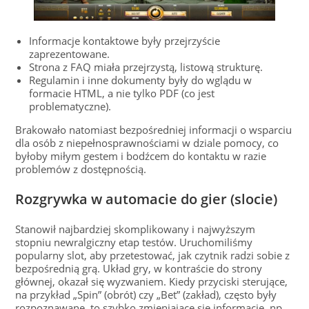
Informacje kontaktowe były przejrzyście
zaprezentowane.
Strona z FAQ miała przejrzystą, listową strukturę.
Regulamin i inne dokumenty były do wglądu w
formacie HTML, a nie tylko PDF (co jest
problematyczne).
Brakowało natomiast bezpośredniej informacji o wsparciu
dla osób z niepełnosprawnościami w dziale pomocy, co
byłoby miłym gestem i bodźcem do kontaktu w razie
problemów z dostępnością.
Rozgrywka w automacie do gier (slocie)
Stanowił najbardziej skomplikowany i najwyższym
stopniu newralgiczny etap testów. Uruchomiliśmy
popularny slot, aby przetestować, jak czytnik radzi sobie z
bezpośrednią grą. Układ gry, w kontraście do strony
głównej, okazał się wyzwaniem. Kiedy przyciski sterujące,
na przykład „Spin” (obrót) czy „Bet” (zakład), często były
rozpoznawane, to szybko zmieniające się informacje, np.