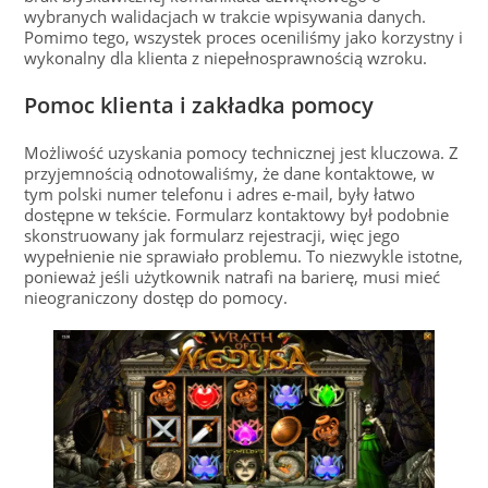
wybranych walidacjach w trakcie wpisywania danych.
Pomimo tego, wszystek proces oceniliśmy jako korzystny i
wykonalny dla klienta z niepełnosprawnością wzroku.
Pomoc klienta i zakładka pomocy
Możliwość uzyskania pomocy technicznej jest kluczowa. Z
przyjemnością odnotowaliśmy, że dane kontaktowe, w
tym polski numer telefonu i adres e-mail, były łatwo
dostępne w tekście. Formularz kontaktowy był podobnie
skonstruowany jak formularz rejestracji, więc jego
wypełnienie nie sprawiało problemu. To niezwykle istotne,
ponieważ jeśli użytkownik natrafi na barierę, musi mieć
nieograniczony dostęp do pomocy.