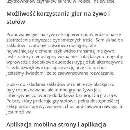
użytkowników czytników ekranu w Polsce i na świecie.
Możliwość korzystania gier na żywo i
stołów
Próbowanie gier na żywo z krupierem potwierdziło nasze
zastrzeżenia dotyczące dynamicznych treści. Sam układ do
zakładów i czatu był częściowo dostępny, ale
najważniejszy element, czyli wideo transmisji na żywo,
jest z natury niedostępny wizualnie. Tutaj kasyno mogłoby
wprowadzić dodatkowe audiodeskrypcje lub alternatywne
ścieżki dźwiękowe opisujące akcję przy stole, choć
jesteśmy świadomi, że to zaawansowane rozwiązanie.
Guziki do składania zakładów w ruletce czy blackjacku
były rozpoznawane, ale tempo gry na żywo jest
intensywne, co tworzy dodatkową barierę. Dla gracza w
Polsce, który preferuje gry stołowe, pełna dostępność tej
sekcji pozostaje wyzwaniem, choć podstawowa nawigacja
jest możliwa.
Aplikacja mobilna strony i aplikacja