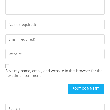
Save my name, email, and website in this browser for the
next time I comment.