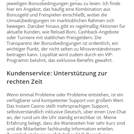
jeweiligen Bonusbedingungen genau zu lesen. Ich finde
hier ein Angebot, das häufig eine Kombination aus
Bonusgeld und Freispielen einschließt, wobei die
Umsatzbedingungen im marktüblichen Rahmen sich
bewegen. Darüber hinaus gibt es regelmäßig Aktionen für
aktuelle Kunden, wie Reload-Boni, Cashback-Angebote
oder Turniere mit stattlichen Preisgeldern. Die
Transparenz der Bonusbedingungen ist ordentlich, ein
wichtiger Punkt, der nicht selten zu Missverständnissen
beitragen kann. Loyalität wird zudem durch ein VIP-
Programm belohnt, das exklusive Benefits gewährt.
Kundenservice: Unterstützung zur
rechten Zeit
Wenn einmal Probleme oder Probleme entstehen, ist ein
verfügbarer und kompetenter Support von großem Wert.
Das Instant Casino stellt mehrsprachigen Support,
selbstverständlich inklusive Deutsch, über einen Live-Chat
an, der rund um die Uhr ständig erreichbar ist. Meine
Erfahrung belegt, dass die Wartezeiten hier sehr kurz sind
und die Mitarbeiter fachkundig Information erteilen.