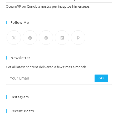
OceanWP
on
Conubia nostra per inceptos himenaeos
Follow Me
Newsletter
Get all latest content delivered a few times a month.
GO
Instagram
Recent Posts