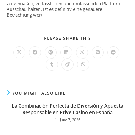
zeitgemäßen, verlässlichen und umfassenden Plattform
Ausschau halten, ist es definitiv eine genauere
Betrachtung wert.
PLEASE SHARE THIS
YOU MIGHT ALSO LIKE
La Combinación Perfecta de Diversión y Apuesta
Responsable en Prive Casino en España
June 7, 2026