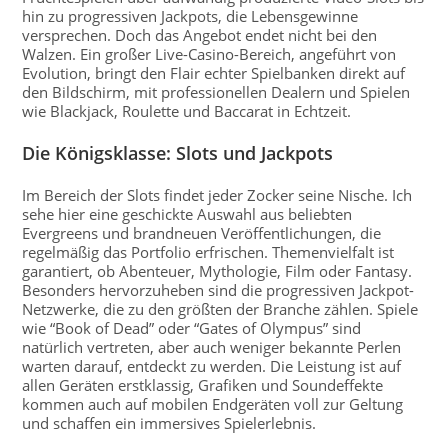
hin zu progressiven Jackpots, die Lebensgewinne
versprechen. Doch das Angebot endet nicht bei den
Walzen. Ein großer Live-Casino-Bereich, angeführt von
Evolution, bringt den Flair echter Spielbanken direkt auf
den Bildschirm, mit professionellen Dealern und Spielen
wie Blackjack, Roulette und Baccarat in Echtzeit.
Die Königsklasse: Slots und Jackpots
Im Bereich der Slots findet jeder Zocker seine Nische. Ich
sehe hier eine geschickte Auswahl aus beliebten
Evergreens und brandneuen Veröffentlichungen, die
regelmäßig das Portfolio erfrischen. Themenvielfalt ist
garantiert, ob Abenteuer, Mythologie, Film oder Fantasy.
Besonders hervorzuheben sind die progressiven Jackpot-
Netzwerke, die zu den größten der Branche zählen. Spiele
wie “Book of Dead” oder “Gates of Olympus” sind
natürlich vertreten, aber auch weniger bekannte Perlen
warten darauf, entdeckt zu werden. Die Leistung ist auf
allen Geräten erstklassig, Grafiken und Soundeffekte
kommen auch auf mobilen Endgeräten voll zur Geltung
und schaffen ein immersives Spielerlebnis.