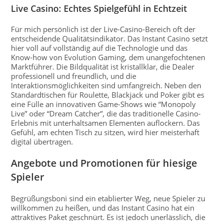
Live Casino: Echtes Spielgefühl in Echtzeit
Für mich persönlich ist der Live-Casino-Bereich oft der
entscheidende Qualitätsindikator. Das Instant Casino setzt
hier voll auf vollständig auf die Technologie und das
Know-how von Evolution Gaming, dem unangefochtenen
Marktführer. Die Bildqualität ist kristallklar, die Dealer
professionell und freundlich, und die
Interaktionsmöglichkeiten sind umfangreich. Neben den
Standardtischen für Roulette, Blackjack und Poker gibt es
eine Fülle an innovativen Game-Shows wie “Monopoly
Live” oder “Dream Catcher”, die das traditionelle Casino-
Erlebnis mit unterhaltsamen Elementen auflockern. Das
Gefühl, am echten Tisch zu sitzen, wird hier meisterhaft
digital übertragen.
Angebote und Promotionen für hiesige
Spieler
Begrüßungsboni sind ein etablierter Weg, neue Spieler zu
willkommen zu heißen, und das Instant Casino hat ein
attraktives Paket geschnürt. Es ist jedoch unerlässlich, die