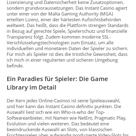
Lizenzierung und Datensicherheit keine Zusatzoptionen,
sondern grundvoraussetzungen. Das Instant Casino agiert
unter einer von der Malta Gaming Authority (MGA)
erteilten Lizenz, einer der härtesten Aufsichtsbehörden
weltweit. Das heißt, dass die Plattform strengen Standards
in Bezug auf gerechte Spiele, Spielerschutz und finanzielle
Transparenz folgt. Zudem kommen moderne SSL-
Verschlüsselungstechnologien zum Einsatz, um alle
individuellen und monetären Daten der Spieler zu sichern.
Für mich als Spieler ist dies die tröstliche Gewissheit, dass
ich mich in einer regulierten und sicheren Umgebung
befinde.
Ein Paradies für Spieler: Die Game
Library im Detail
Der Kern jedes Online-Casinos ist seine Spieleauswahl,
und hier kann das Instant Casino definitiv punkten. Die
Auswahl liest sich wie ein Who-is-who der Top-
Softwareanbieter, mit Namen wie NetEnt, Pragmatic Play,
Evolution und vielen weiteren. Das bedeutet eine
beeindruckende Auswahl an Slots, von klassischen
Früchtespielen über aufwändig produzierte Video-Slots bis