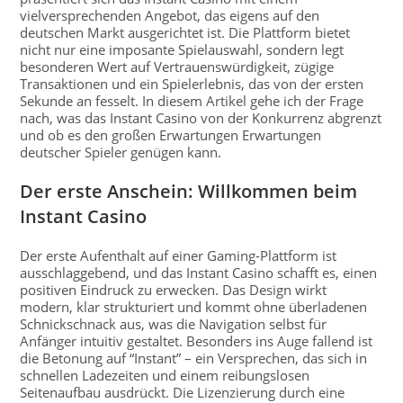
vielversprechenden Angebot, das eigens auf den
deutschen Markt ausgerichtet ist. Die Plattform bietet
nicht nur eine imposante Spielauswahl, sondern legt
besonderen Wert auf Vertrauenswürdigkeit, zügige
Transaktionen und ein Spielerlebnis, das von der ersten
Sekunde an fesselt. In diesem Artikel gehe ich der Frage
nach, was das Instant Casino von der Konkurrenz abgrenzt
und ob es den großen Erwartungen Erwartungen
deutscher Spieler genügen kann.
Der erste Anschein: Willkommen beim
Instant Casino
Der erste Aufenthalt auf einer Gaming-Plattform ist
ausschlaggebend, und das Instant Casino schafft es, einen
positiven Eindruck zu erwecken. Das Design wirkt
modern, klar strukturiert und kommt ohne überladenen
Schnickschnack aus, was die Navigation selbst für
Anfänger intuitiv gestaltet. Besonders ins Auge fallend ist
die Betonung auf “Instant” – ein Versprechen, das sich in
schnellen Ladezeiten und einem reibungslosen
Seitenaufbau ausdrückt. Die Lizenzierung durch eine