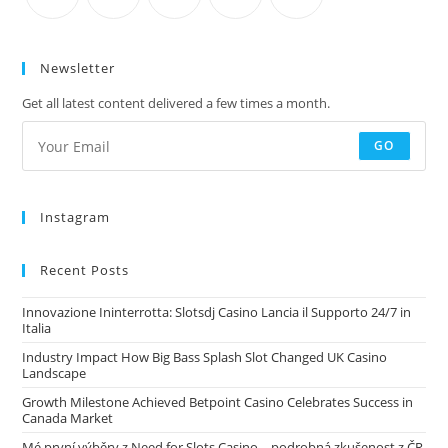
Newsletter
Get all latest content delivered a few times a month.
GO
Instagram
Recent Posts
Innovazione Ininterrotta: Slotsdj Casino Lancia il Supporto 24/7 in
Italia
Industry Impact How Big Bass Splash Slot Changed UK Casino
Landscape
Growth Milestone Achieved Betpoint Casino Celebrates Success in
Canada Market
Mé první výběry z Need for Slots Casino – podrobná zkušenost z ČR