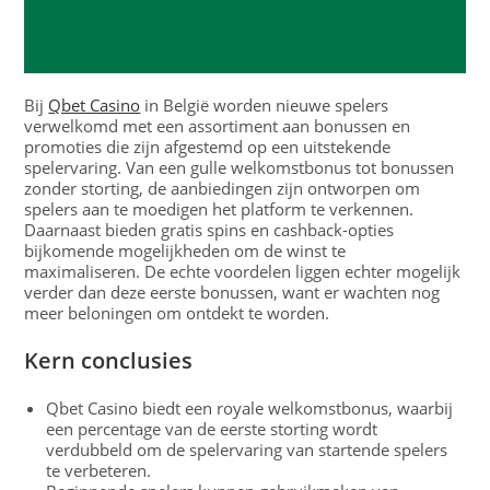
Bij
Qbet Casino
in België worden nieuwe spelers
verwelkomd met een assortiment aan bonussen en
promoties die zijn afgestemd op een uitstekende
spelervaring. Van een gulle welkomstbonus tot bonussen
zonder storting, de aanbiedingen zijn ontworpen om
spelers aan te moedigen het platform te verkennen.
Daarnaast bieden gratis spins en cashback-opties
bijkomende mogelijkheden om de winst te
maximaliseren. De echte voordelen liggen echter mogelijk
verder dan deze eerste bonussen, want er wachten nog
meer beloningen om ontdekt te worden.
Kern conclusies
Qbet Casino biedt een royale welkomstbonus, waarbij
een percentage van de eerste storting wordt
verdubbeld om de spelervaring van startende spelers
te verbeteren.