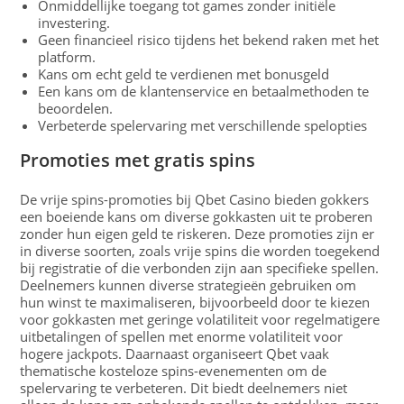
Onmiddellijke toegang tot games zonder initiële
investering.
Geen financieel risico tijdens het bekend raken met het
platform.
Kans om echt geld te verdienen met bonusgeld
Een kans om de klantenservice en betaalmethoden te
beoordelen.
Verbeterde spelervaring met verschillende spelopties
Promoties met gratis spins
De vrije spins-promoties bij Qbet Casino bieden gokkers
een boeiende kans om diverse gokkasten uit te proberen
zonder hun eigen geld te riskeren. Deze promoties zijn er
in diverse soorten, zoals vrije spins die worden toegekend
bij registratie of die verbonden zijn aan specifieke spellen.
Deelnemers kunnen diverse strategieën gebruiken om
hun winst te maximaliseren, bijvoorbeeld door te kiezen
voor gokkasten met geringe volatiliteit voor regelmatigere
uitbetalingen of spellen met enorme volatiliteit voor
hogere jackpots. Daarnaast organiseert Qbet vaak
thematische kosteloze spins-evenementen om de
spelervaring te verbeteren. Dit biedt deelnemers niet