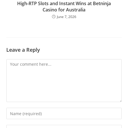
High-RTP Slots and Instant Wins at Betninja
Casino for Australia
June 7, 2026
Leave a Reply