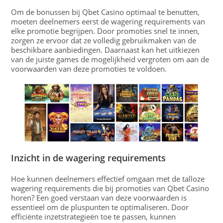
Om de bonussen bij Qbet Casino optimaal te benutten,
moeten deelnemers eerst de wagering requirements van
elke promotie begrijpen. Door promoties snel te innen,
zorgen ze ervoor dat ze volledig gebruikmaken van de
beschikbare aanbiedingen. Daarnaast kan het uitkiezen
van de juiste games de mogelijkheid vergroten om aan de
voorwaarden van deze promoties te voldoen.
Inzicht in de wagering requirements
Hoe kunnen deelnemers effectief omgaan met de talloze
wagering requirements die bij promoties van Qbet Casino
horen? Een goed verstaan van deze voorwaarden is
essentieel om de pluspunten te optimaliseren. Door
efficiënte inzetstrategieën toe te passen, kunnen