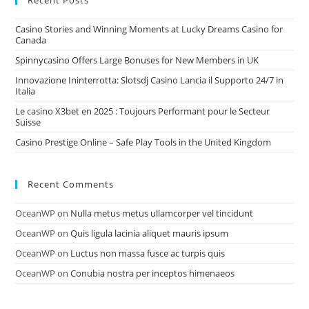
Casino Stories and Winning Moments at Lucky Dreams Casino for
Canada
Spinnycasino Offers Large Bonuses for New Members in UK
Innovazione Ininterrotta: Slotsdj Casino Lancia il Supporto 24/7 in
Italia
Le casino X3bet en 2025 : Toujours Performant pour le Secteur
Suisse
Casino Prestige Online – Safe Play Tools in the United Kingdom
Recent Comments
OceanWP
on
Nulla metus metus ullamcorper vel tincidunt
OceanWP
on
Quis ligula lacinia aliquet mauris ipsum
OceanWP
on
Luctus non massa fusce ac turpis quis
OceanWP
on
Conubia nostra per inceptos himenaeos