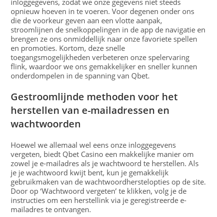
inloggegevens, zodat we onze gegevens niet steeds
opnieuw hoeven in te voeren. Voor degenen onder ons
die de voorkeur geven aan een vlotte aanpak,
stroomlijnen de snelkoppelingen in de app de navigatie en
brengen ze ons onmiddellijk naar onze favoriete spellen
en promoties. Kortom, deze snelle
toegangsmogelijkheden verbeteren onze spelervaring
flink, waardoor we ons gemakkelijker en sneller kunnen
onderdompelen in de spanning van Qbet.
Gestroomlijnde methoden voor het
herstellen van e-mailadressen en
wachtwoorden
Hoewel we allemaal wel eens onze inloggegevens
vergeten, biedt Qbet Casino een makkelijke manier om
zowel je e-mailadres als je wachtwoord te herstellen. Als
je je wachtwoord kwijt bent, kun je gemakkelijk
gebruikmaken van de wachtwoordherstelopties op de site.
Door op ‘Wachtwoord vergeten’ te klikken, volg je de
instructies om een herstellink via je geregistreerde e-
mailadres te ontvangen.