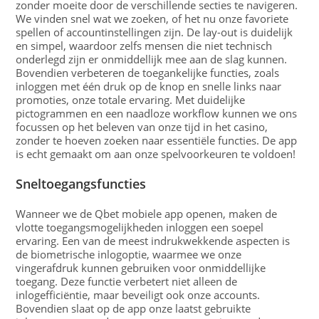
zonder moeite door de verschillende secties te navigeren.
We vinden snel wat we zoeken, of het nu onze favoriete
spellen of accountinstellingen zijn. De lay-out is duidelijk
en simpel, waardoor zelfs mensen die niet technisch
onderlegd zijn er onmiddellijk mee aan de slag kunnen.
Bovendien verbeteren de toegankelijke functies, zoals
inloggen met één druk op de knop en snelle links naar
promoties, onze totale ervaring. Met duidelijke
pictogrammen en een naadloze workflow kunnen we ons
focussen op het beleven van onze tijd in het casino,
zonder te hoeven zoeken naar essentiële functies. De app
is echt gemaakt om aan onze spelvoorkeuren te voldoen!
Sneltoegangsfuncties
Wanneer we de Qbet mobiele app openen, maken de
vlotte toegangsmogelijkheden inloggen een soepel
ervaring. Een van de meest indrukwekkende aspecten is
de biometrische inlogoptie, waarmee we onze
vingerafdruk kunnen gebruiken voor onmiddellijke
toegang. Deze functie verbetert niet alleen de
inlogefficiëntie, maar beveiligt ook onze accounts.
Bovendien slaat op de app onze laatst gebruikte