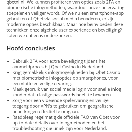
qbetnl.nl
. We kunnen profiteren van opties zoals 2FA en
biometrische inlogmethoden, waardoor onze spelervaring
soepeler en veiliger wordt. Of we nu een smartphone-app
gebruiken of Qbet via social media benaderen, er zijn
moderne opties beschikbaar. Maar hoe beïnvloeden deze
technieken onze algehele user experience en beveiliging?
Laten we dat eens onderzoeken.
Hoofd conclusies
Gebruik 2FA voor extra beveiliging tijdens het
aanmeldproces bij Qbet Casino in Nederland.
Krijg gemakkelijk inlogmogelijkheden bij Qbet Casino
met biometrische inlogopties op smartphones, voor
een vlotte en veilige ervaring.
Maak gebruik van social media login voor snelle inlog
zonder dat u lastige passwords hoeft te bewaren.
Zorg voor een vloeiende spelervaring en veilige
toegang door VPN’s te gebruiken om geografische
beperkingen effectief te omgaan.
Raadpleeg regelmatig de officiële FAQ van Qbet voor
up-to-date details over inlogmethoden en het
troubleshooting die uniek zijn voor Nederland.