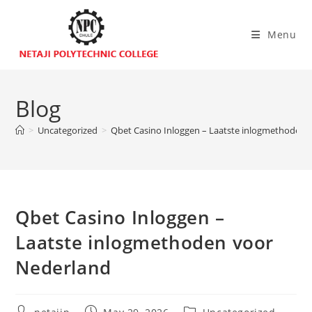
Menu
Blog
>
Uncategorized
>
Qbet Casino Inloggen – Laatste inlogmethoden 
Qbet Casino Inloggen –
Laatste inlogmethoden voor
Nederland