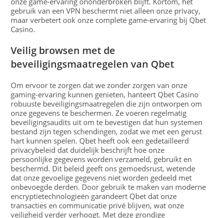
onze game-ervaring ononderbroken blijft. Kortom, het
gebruik van een VPN beschermt niet alleen onze privacy,
maar verbetert ook onze complete game-ervaring bij Qbet
Casino.
Veilig browsen met de
beveiligingsmaatregelen van Qbet
Om ervoor te zorgen dat we zonder zorgen van onze
gaming-ervaring kunnen genieten, hanteert Qbet Casino
robuuste beveiligingsmaatregelen die zijn ontworpen om
onze gegevens te beschermen. Ze voeren regelmatig
beveiligingsaudits uit om te bevestigen dat hun systemen
bestand zijn tegen schendingen, zodat we met een gerust
hart kunnen spelen. Qbet heeft ook een gedetailleerd
privacybeleid dat duidelijk beschrijft hoe onze
persoonlijke gegevens worden verzameld, gebruikt en
beschermd. Dit beleid geeft ons gemoedsrust, wetende
dat onze gevoelige gegevens niet worden gedeeld met
onbevoegde derden. Door gebruik te maken van moderne
encryptietechnologieën garandeert Qbet dat onze
transacties en communicatie privé blijven, wat onze
veiligheid verder verhoogt. Met deze grondige