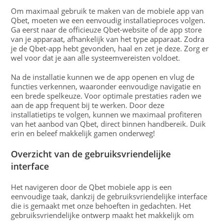
Om maximaal gebruik te maken van de mobiele app van
Qbet, moeten we een eenvoudig installatieproces volgen.
Ga eerst naar de officieuze Qbet-website of de app store
van je apparaat, afhankelijk van het type apparaat. Zodra
je de Qbet-app hebt gevonden, haal en zet je deze. Zorg er
wel voor dat je aan alle systeemvereisten voldoet.
Na de installatie kunnen we de app openen en vlug de
functies verkennen, waaronder eenvoudige navigatie en
een brede spelkeuze. Voor optimale prestaties raden we
aan de app frequent bij te werken. Door deze
installatietips te volgen, kunnen we maximaal profiteren
van het aanbod van Qbet, direct binnen handbereik. Duik
erin en beleef makkelijk gamen onderweg!
Overzicht van de gebruiksvriendelijke
interface
Het navigeren door de Qbet mobiele app is een
eenvoudige taak, dankzij de gebruiksvriendelijke interface
die is gemaakt met onze behoeften in gedachten. Het
gebruiksvriendelijke ontwerp maakt het makkelijk om