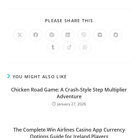
PLEASE SHARE THIS
YOU MIGHT ALSO LIKE
Chicken Road Game: A Crash-Style Step Multiplier
Adventure
January 27, 2026
The Complete Win Airlines Casino App Currency
Options Guide for Ireland Players