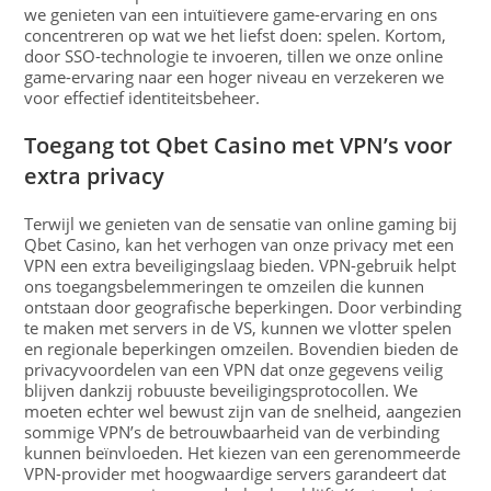
we genieten van een intuïtievere game-ervaring en ons
concentreren op wat we het liefst doen: spelen. Kortom,
door SSO-technologie te invoeren, tillen we onze online
game-ervaring naar een hoger niveau en verzekeren we
voor effectief identiteitsbeheer.
Toegang tot Qbet Casino met VPN’s voor
extra privacy
Terwijl we genieten van de sensatie van online gaming bij
Qbet Casino, kan het verhogen van onze privacy met een
VPN een extra beveiligingslaag bieden. VPN-gebruik helpt
ons toegangsbelemmeringen te omzeilen die kunnen
ontstaan door geografische beperkingen. Door verbinding
te maken met servers in de VS, kunnen we vlotter spelen
en regionale beperkingen omzeilen. Bovendien bieden de
privacyvoordelen van een VPN dat onze gegevens veilig
blijven dankzij robuuste beveiligingsprotocollen. We
moeten echter wel bewust zijn van de snelheid, aangezien
sommige VPN’s de betrouwbaarheid van de verbinding
kunnen beïnvloeden. Het kiezen van een gerenommeerde
VPN-provider met hoogwaardige servers garandeert dat