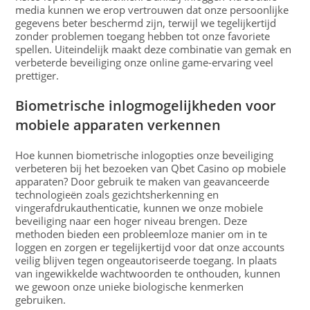
media kunnen we erop vertrouwen dat onze persoonlijke
gegevens beter beschermd zijn, terwijl we tegelijkertijd
zonder problemen toegang hebben tot onze favoriete
spellen. Uiteindelijk maakt deze combinatie van gemak en
verbeterde beveiliging onze online game-ervaring veel
prettiger.
Biometrische inlogmogelijkheden voor
mobiele apparaten verkennen
Hoe kunnen biometrische inlogopties onze beveiliging
verbeteren bij het bezoeken van Qbet Casino op mobiele
apparaten? Door gebruik te maken van geavanceerde
technologieën zoals gezichtsherkenning en
vingerafdrukauthenticatie, kunnen we onze mobiele
beveiliging naar een hoger niveau brengen. Deze
methoden bieden een probleemloze manier om in te
loggen en zorgen er tegelijkertijd voor dat onze accounts
veilig blijven tegen ongeautoriseerde toegang. In plaats
van ingewikkelde wachtwoorden te onthouden, kunnen
we gewoon onze unieke biologische kenmerken
gebruiken.