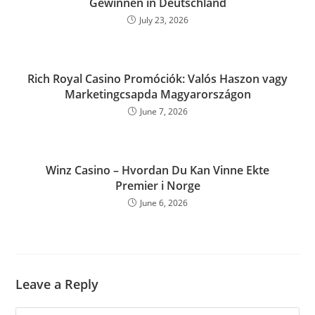
Gewinnen in Deutschland
July 23, 2026
Rich Royal Casino Promóciók: Valós Haszon vagy
Marketingcsapda Magyarországon
June 7, 2026
Winz Casino – Hvordan Du Kan Vinne Ekte
Premier i Norge
June 6, 2026
Leave a Reply