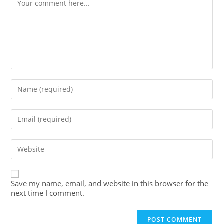
Save my name, email, and website in this browser for the
next time I comment.