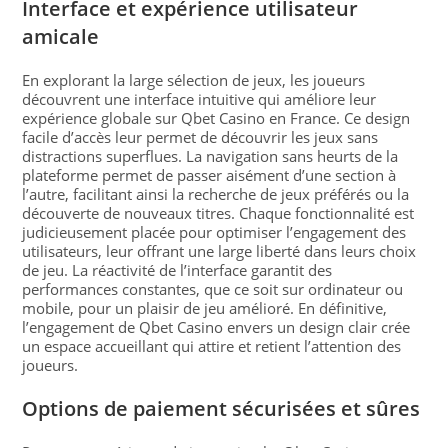
Interface et expérience utilisateur
amicale
En explorant la large sélection de jeux, les joueurs
découvrent une interface intuitive qui améliore leur
expérience globale sur Qbet Casino en France. Ce design
facile d’accès leur permet de découvrir les jeux sans
distractions superflues. La navigation sans heurts de la
plateforme permet de passer aisément d’une section à
l’autre, facilitant ainsi la recherche de jeux préférés ou la
découverte de nouveaux titres. Chaque fonctionnalité est
judicieusement placée pour optimiser l’engagement des
utilisateurs, leur offrant une large liberté dans leurs choix
de jeu. La réactivité de l’interface garantit des
performances constantes, que ce soit sur ordinateur ou
mobile, pour un plaisir de jeu amélioré. En définitive,
l’engagement de Qbet Casino envers un design clair crée
un espace accueillant qui attire et retient l’attention des
joueurs.
Options de paiement sécurisées et sûres