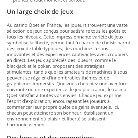
Un large choix de jeux
Au casino Qbet en France, les joueurs trouvent une vaste
sélection de jeux conçus pour satisfaire tous les goûts et
tous les niveaux. Cette impressionnante variété de jeux
symbolise la liberté, permettant à chacun de choisir parmi
des jeux de table typiques, des machines à sous
innovantes et des expériences captivantes avec croupiers
en direct. Les jeux appréciés des joueurs, comme le
blackjack et le poker, proposent des stratégies
stimulantes, tandis que les amateurs de machines à sous
peuvent se régaler d’innombrables thèmes et de
graphismes immersifs. Que vous cherchiez une aventure
enivrante ou une expérience de jeu plus calme, le casino
Qbet satisfait à toutes vos envies. Chaque jeu exprime
l’esprit d’exploration, encourageant les joueurs à
commencer leur propre quête de gains éventuels. Ici,
chacun peut atteindre son bonheur, établissant un
environnement où plaisir et liberté se unissent
harmonieusement.
Des bonus et des promotions