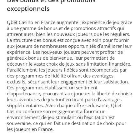
exceptionnels
Qbet Casino en France augmente l’expérience de jeu grâce
à une gamme de bonus et de promotions attractifs qui
attirent aussi bien les nouveaux joueurs que les réguliers.
La structure des bonus est conçue avec soin pour fournir
aux joueurs de nombreuses opportunités d’améliorer leur
expérience. Les nouveaux joueurs peuvent profiter de
généreux bonus de bienvenue, leur permettant de
découvrir le vaste choix de jeux sans limitation financière.
Parallèlement, les joueurs fidèles sont récompensés par
des programmes de fidélité offrant des avantages
exclusifs, sécurisant leur engagement et leur satisfaction.
Ces programmes établissent un sentiment
d’appartenance, procurant aux joueurs la liberté de choisir
leurs aventures de jeu tout en tirant parti d’avantages
supplémentaires. Avec chaque offre séduisante, Qbet
Casino confirme son engagement à fournir un
environnement de jeu stimulant où l’excitation est
souveraine, ce qui en fait une destination de choix pour
les joueurs en France.