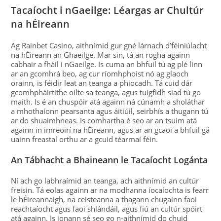
Tacaíocht i nGaeilge: Léargas ar Chultúr
na hÉireann
Ag Rainbet Casino, aithnímid gur gné lárnach d’féiniúlacht
na hÉireann an Ghaeilge. Mar sin, tá an rogha againn
cabhair a fháil i nGaeilge. Is cuma an bhfuil tú ag plé linn
ar an gcomhrá beo, ag cur ríomhphoist nó ag glaoch
orainn, is féidir leat an teanga a phiocadh. Tá cuid dár
gcomhpháirtithe oilte sa teanga, agus tuigfidh siad tú go
maith. Is é an chuspóir atá againn ná cúnamh a sholáthar
a mhothaíonn pearsanta agus áitiúil, seirbhís a thugann tú
ar do shuaimhneas. Is comhartha é seo ar an tsuim atá
againn in imreoirí na hÉireann, agus ar an gcaoi a bhfuil gá
uainn freastal orthu ar a gcuid téarmaí féin.
An Tábhacht a Bhaineann le Tacaíocht Logánta
Ní ach go labhraímid an teanga, ach aithnímid an cultúr
freisin. Tá eolas againn ar na modhanna íocaíochta is fearr
le hÉireannaigh, na ceisteanna a thagann chugainn faoi
reachtaíocht agus faoi shlándáil, agus fiú an cultúr spóirt
atá againn. Is ionann sé seo go n-aithnímid do chuid