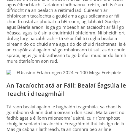
agus éifeachtach. Tarlaíonn fadhbanna freisin, ach is é an
difríocht ná an bealach a réitímid iad. Cuireann ár
bhfoireann tacaíochta a gcuid ama agus scileanna ar fáil
chun freastal ar phobal na hÉireann, ag labhairt Gaeilge
agus Béarla araon. Is gá go mbeadh an tacaíocht ar fáil go
héasca, agus is é sin a chuirimid i bhfeidhm. Ní bheidh ort
dul ag lorg na cabhrach – tá sé ar fáil trí rogha bealaí a
oireann do do chuid ama agus do do chuid riachtanas. Is é
an cuspóir atá againn ná go mbaineann tú sult as do chuid
spraoi, agus go mbraitheann tú go bhfuil muid ar do láimh
mura dtarlaíonn aon rud.
An Tacaíocht atá ar Fáil: Bealaí Éagsúla le
Teacht i dTeagmháil
Tá raon bealaí againn le haghaidh teagmhála, sa chaoi is
go mbíonn sli ann duit a oireann don scéal. Má tá ceist nó
fadhb agat a éilíonn mionsonraí uaithi, cuir ríomhphost
chuig ár seoladh tacaíochta. Freagróimid thú laistigh de lá.
Más gá cabhair láithreach, tá an comhrá beo ar líne