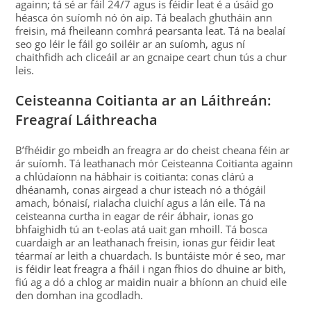
againn; tá sé ar fáil 24/7 agus is féidir leat é a úsáid go
héasca ón suíomh nó ón aip. Tá bealach ghutháin ann
freisin, má fheileann comhrá pearsanta leat. Tá na bealaí
seo go léir le fáil go soiléir ar an suíomh, agus ní
chaithfidh ach cliceáil ar an gcnaipe ceart chun tús a chur
leis.
Ceisteanna Coitianta ar an Láithreán:
Freagraí Láithreacha
B’fhéidir go mbeidh an freagra ar do cheist cheana féin ar
ár suíomh. Tá leathanach mór Ceisteanna Coitianta againn
a chlúdaíonn na hábhair is coitianta: conas clárú a
dhéanamh, conas airgead a chur isteach nó a thógáil
amach, bónaisí, rialacha cluichí agus a lán eile. Tá na
ceisteanna curtha in eagar de réir ábhair, ionas go
bhfaighidh tú an t-eolas atá uait gan mhoill. Tá bosca
cuardaigh ar an leathanach freisin, ionas gur féidir leat
téarmaí ar leith a chuardach. Is buntáiste mór é seo, mar
is féidir leat freagra a fháil i ngan fhios do dhuine ar bith,
fiú ag a dó a chlog ar maidin nuair a bhíonn an chuid eile
den domhan ina gcodladh.