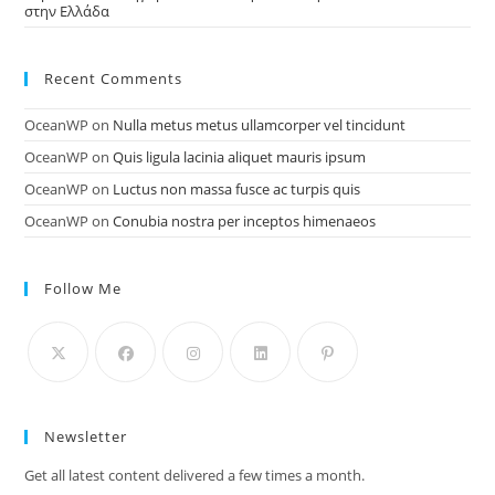
στην Ελλάδα
Recent Comments
OceanWP
on
Nulla metus metus ullamcorper vel tincidunt
OceanWP
on
Quis ligula lacinia aliquet mauris ipsum
OceanWP
on
Luctus non massa fusce ac turpis quis
OceanWP
on
Conubia nostra per inceptos himenaeos
Follow Me
Newsletter
Get all latest content delivered a few times a month.