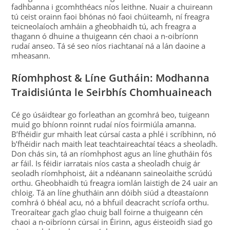
fadhbanna i gcomhthéacs níos leithne. Nuair a chuireann
tú ceist orainn faoi bhónas nó faoi chúiteamh, ní freagra
teicneolaíoch amháin a gheobhaidh tú, ach freagra a
thagann ó dhuine a thuigeann cén chaoi a n-oibríonn
rudaí anseo. Tá sé seo níos riachtanaí ná a lán daoine a
mheasann.
Ríomhphost & Líne Gutháin: Modhanna
Traidisiúnta le Seirbhís Chomhuaineach
Cé go úsáidtear go forleathan an gcomhrá beo, tuigeann
muid go bhíonn roinnt rudaí níos foirmiúla amanna.
B’fhéidir gur mhaith leat cúrsaí casta a phlé i scríbhinn, nó
b’fhéidir nach maith leat teachtaireachtaí téacs a sheoladh.
Don chás sin, tá an ríomhphost agus an líne ghutháin fós
ar fáil. Is féidir iarratais níos casta a sheoladh chuig ár
seoladh ríomhphoist, áit a ndéanann saineolaithe scrúdú
orthu. Gheobhaidh tú freagra iomlán laistigh de 24 uair an
chloig. Tá an líne ghutháin ann dóibh siúd a dteastaíonn
comhrá ó bhéal acu, nó a bhfuil deacracht scríofa orthu.
Treoraítear gach glao chuig ball foirne a thuigeann cén
chaoi a n-oibríonn cúrsaí in Éirinn, agus éisteoidh siad go