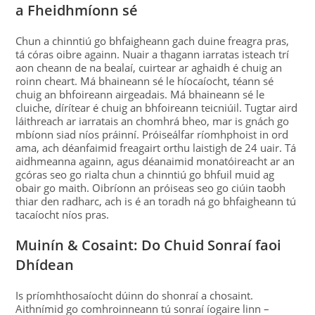
a Fheidhmíonn sé
Chun a chinntiú go bhfaigheann gach duine freagra pras,
tá córas oibre againn. Nuair a thagann iarratas isteach trí
aon cheann de na bealaí, cuirtear ar aghaidh é chuig an
roinn cheart. Má bhaineann sé le híocaíocht, téann sé
chuig an bhfoireann airgeadais. Má bhaineann sé le
cluiche, dírítear é chuig an bhfoireann teicniúil. Tugtar aird
láithreach ar iarratais an chomhrá bheo, mar is gnách go
mbíonn siad níos práinní. Próiseálfar ríomhphoist in ord
ama, ach déanfaimid freagairt orthu laistigh de 24 uair. Tá
aidhmeanna againn, agus déanaimid monatóireacht ar an
gcóras seo go rialta chun a chinntiú go bhfuil muid ag
obair go maith. Oibríonn an próiseas seo go ciúin taobh
thiar den radharc, ach is é an toradh ná go bhfaigheann tú
tacaíocht níos pras.
Muinín & Cosaint: Do Chuid Sonraí faoi
Dhídean
Is príomhthosaíocht dúinn do shonraí a chosaint.
Aithnímid go comhroinneann tú sonraí íogaire linn –