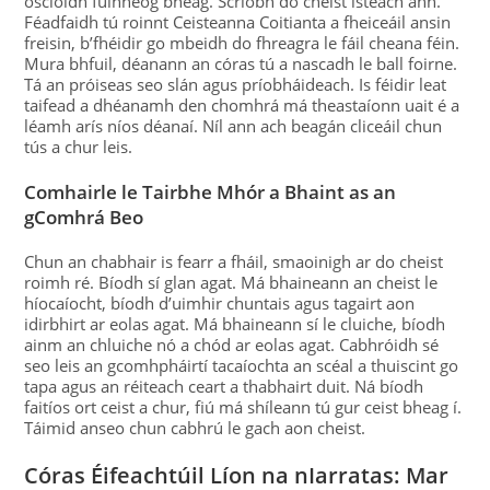
osclóidh fuinneog bheag. Scríobh do cheist isteach ann.
Féadfaidh tú roinnt Ceisteanna Coitianta a fheiceáil ansin
freisin, b’fhéidir go mbeidh do fhreagra le fáil cheana féin.
Mura bhfuil, déanann an córas tú a nascadh le ball foirne.
Tá an próiseas seo slán agus príobháideach. Is féidir leat
taifead a dhéanamh den chomhrá má theastaíonn uait é a
léamh arís níos déanaí. Níl ann ach beagán cliceáil chun
tús a chur leis.
Comhairle le Tairbhe Mhór a Bhaint as an
gComhrá Beo
Chun an chabhair is fearr a fháil, smaoinigh ar do cheist
roimh ré. Bíodh sí glan agat. Má bhaineann an cheist le
híocaíocht, bíodh d’uimhir chuntais agus tagairt aon
idirbhirt ar eolas agat. Má bhaineann sí le cluiche, bíodh
ainm an chluiche nó a chód ar eolas agat. Cabhróidh sé
seo leis an gcomhpháirtí tacaíochta an scéal a thuiscint go
tapa agus an réiteach ceart a thabhairt duit. Ná bíodh
faitíos ort ceist a chur, fiú má shíleann tú gur ceist bheag í.
Táimid anseo chun cabhrú le gach aon cheist.
Córas Éifeachtúil Líon na nIarratas: Mar