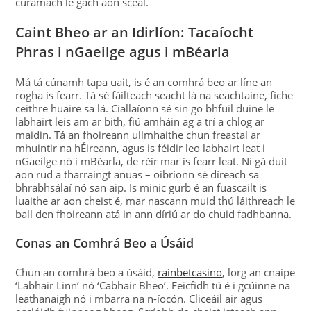
cúramach le gach aon scéal.
Caint Bheo ar an Idirlíon: Tacaíocht
Phras i nGaeilge agus i mBéarla
Má tá cúnamh tapa uait, is é an comhrá beo ar líne an
rogha is fearr. Tá sé fáilteach seacht lá na seachtaine, fiche
ceithre huaire sa lá. Ciallaíonn sé sin go bhfuil duine le
labhairt leis am ar bith, fiú amháin ag a trí a chlog ar
maidin. Tá an fhoireann ullmhaithe chun freastal ar
mhuintir na hÉireann, agus is féidir leo labhairt leat i
nGaeilge nó i mBéarla, de réir mar is fearr leat. Ní gá duit
aon rud a tharraingt anuas – oibríonn sé díreach sa
bhrabhsálaí nó san aip. Is minic gurb é an fuascailt is
luaithe ar aon cheist é, mar nascann muid thú láithreach le
ball den fhoireann atá in ann díriú ar do chuid fadhbanna.
Conas an Comhrá Beo a Úsáid
Chun an comhrá beo a úsáid,
rainbetcasino
, lorg an cnaipe
‘Labhair Linn’ nó ‘Cabhair Bheo’. Feicfidh tú é i gcúinne na
leathanaigh nó i mbarra na n-íocón. Cliceáil air agus