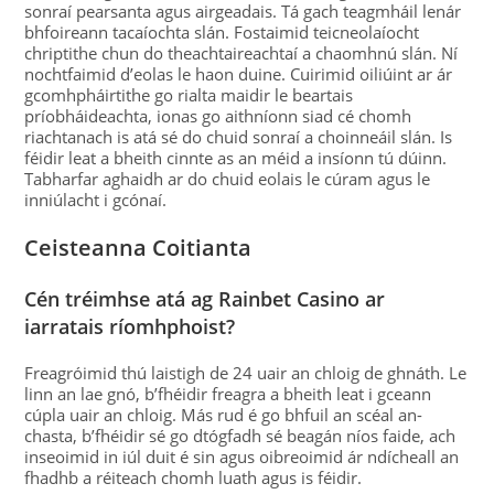
sonraí pearsanta agus airgeadais. Tá gach teagmháil lenár
bhfoireann tacaíochta slán. Fostaimid teicneolaíocht
chriptithe chun do theachtaireachtaí a chaomhnú slán. Ní
nochtfaimid d’eolas le haon duine. Cuirimid oiliúint ar ár
gcomhpháirtithe go rialta maidir le beartais
príobháideachta, ionas go aithníonn siad cé chomh
riachtanach is atá sé do chuid sonraí a choinneáil slán. Is
féidir leat a bheith cinnte as an méid a insíonn tú dúinn.
Tabharfar aghaidh ar do chuid eolais le cúram agus le
inniúlacht i gcónaí.
Ceisteanna Coitianta
Cén tréimhse atá ag Rainbet Casino ar
iarratais ríomhphoist?
Freagróimid thú laistigh de 24 uair an chloig de ghnáth. Le
linn an lae gnó, b’fhéidir freagra a bheith leat i gceann
cúpla uair an chloig. Más rud é go bhfuil an scéal an-
chasta, b’fhéidir sé go dtógfadh sé beagán níos faide, ach
inseoimid in iúl duit é sin agus oibreoimid ár ndícheall an
fhadhb a réiteach chomh luath agus is féidir.