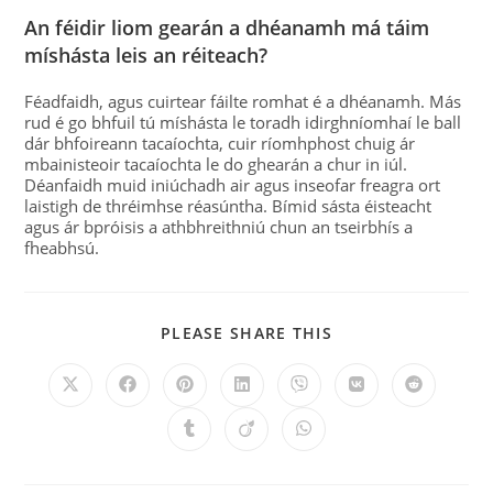
An féidir liom gearán a dhéanamh má táim
míshásta leis an réiteach?
Féadfaidh, agus cuirtear fáilte romhat é a dhéanamh. Más
rud é go bhfuil tú míshásta le toradh idirghníomhaí le ball
dár bhfoireann tacaíochta, cuir ríomhphost chuig ár
mbainisteoir tacaíochta le do ghearán a chur in iúl.
Déanfaidh muid iniúchadh air agus inseofar freagra ort
laistigh de thréimhse réasúntha. Bímid sásta éisteacht
agus ár bpróisis a athbhreithniú chun an tseirbhís a
fheabhsú.
PLEASE SHARE THIS