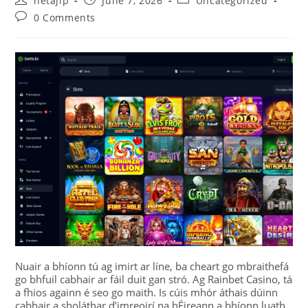
netajip
June 7, 2026
Uncategorized
0 Comments
Nuair a bhíonn tú ag imirt ar líne, ba cheart go mbraithefá
go bhfuil cabhair ar fáil duit gan stró. Ag Rainbet Casino, tá
a fhios againn é seo go maith. Is cúis mhór áthais dúinn
cabhair a sholáthar d’imreoirí na hÉireann a bhíonn luath