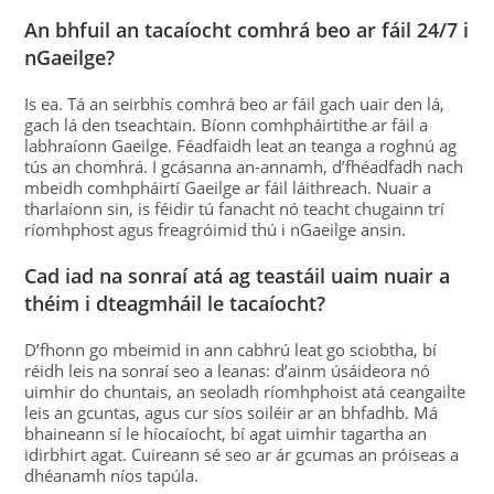
An bhfuil an tacaíocht comhrá beo ar fáil 24/7 i
nGaeilge?
Is ea. Tá an seirbhís comhrá beo ar fáil gach uair den lá,
gach lá den tseachtain. Bíonn comhpháirtithe ar fáil a
labhraíonn Gaeilge. Féadfaidh leat an teanga a roghnú ag
tús an chomhrá. I gcásanna an-annamh, d’fhéadfadh nach
mbeidh comhpháirtí Gaeilge ar fáil láithreach. Nuair a
tharlaíonn sin, is féidir tú fanacht nó teacht chugainn trí
ríomhphost agus freagróimid thú i nGaeilge ansin.
Cad iad na sonraí atá ag teastáil uaim nuair a
théim i dteagmháil le tacaíocht?
D’fhonn go mbeimid in ann cabhrú leat go sciobtha, bí
réidh leis na sonraí seo a leanas: d’ainm úsáideora nó
uimhir do chuntais, an seoladh ríomhphoist atá ceangailte
leis an gcuntas, agus cur síos soiléir ar an bhfadhb. Má
bhaineann sí le híocaíocht, bí agat uimhir tagartha an
idirbhirt agat. Cuireann sé seo ar ár gcumas an próiseas a
dhéanamh níos tapúla.