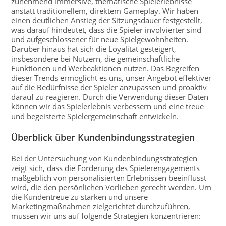
zunehmend immersive, thematische Spielerlebnisse
anstatt traditionellem, direktem Gameplay. Wir haben
einen deutlichen Anstieg der Sitzungsdauer festgestellt,
was darauf hindeutet, dass die Spieler involvierter sind
und aufgeschlossener für neue Spielgewohnheiten.
Darüber hinaus hat sich die Loyalität gesteigert,
insbesondere bei Nutzern, die gemeinschaftliche
Funktionen und Werbeaktionen nutzen. Das Begreifen
dieser Trends ermöglicht es uns, unser Angebot effektiver
auf die Bedürfnisse der Spieler anzupassen und proaktiv
darauf zu reagieren. Durch die Verwendung dieser Daten
können wir das Spielerlebnis verbessern und eine treue
und begeisterte Spielergemeinschaft entwickeln.
Überblick über Kundenbindungsstrategien
Bei der Untersuchung von Kundenbindungsstrategien
zeigt sich, dass die Förderung des Spielerengagements
maßgeblich von personalisierten Erlebnissen beeinflusst
wird, die den persönlichen Vorlieben gerecht werden. Um
die Kundentreue zu stärken und unsere
Marketingmaßnahmen zielgerichtet durchzuführen,
müssen wir uns auf folgende Strategien konzentrieren: