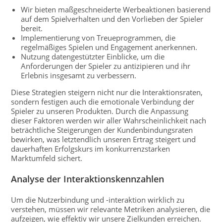
Wir bieten maßgeschneiderte Werbeaktionen basierend
auf dem Spielverhalten und den Vorlieben der Spieler
bereit.
Implementierung von Treueprogrammen, die
regelmäßiges Spielen und Engagement anerkennen.
Nutzung datengestützter Einblicke, um die
Anforderungen der Spieler zu antizipieren und ihr
Erlebnis insgesamt zu verbessern.
Diese Strategien steigern nicht nur die Interaktionsraten,
sondern festigen auch die emotionale Verbindung der
Spieler zu unseren Produkten. Durch die Anpassung
dieser Faktoren werden wir aller Wahrscheinlichkeit nach
beträchtliche Steigerungen der Kundenbindungsraten
bewirken, was letztendlich unseren Ertrag steigert und
dauerhaften Erfolgskurs im konkurrenzstarken
Marktumfeld sichert.
Analyse der Interaktionskennzahlen
Um die Nutzerbindung und -interaktion wirklich zu
verstehen, müssen wir relevante Metriken analysieren, die
aufzeigen, wie effektiv wir unsere Zielkunden erreichen.