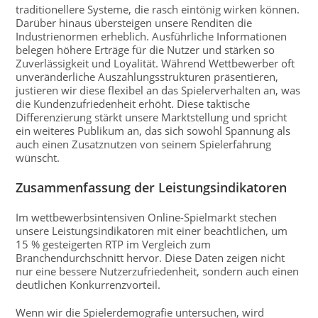
traditionellere Systeme, die rasch eintönig wirken können.
Darüber hinaus übersteigen unsere Renditen die
Industrienormen erheblich. Ausführliche Informationen
belegen höhere Erträge für die Nutzer und stärken so
Zuverlässigkeit und Loyalität. Während Wettbewerber oft
unveränderliche Auszahlungsstrukturen präsentieren,
justieren wir diese flexibel an das Spielerverhalten an, was
die Kundenzufriedenheit erhöht. Diese taktische
Differenzierung stärkt unsere Marktstellung und spricht
ein weiteres Publikum an, das sich sowohl Spannung als
auch einen Zusatznutzen von seinem Spielerfahrung
wünscht.
Zusammenfassung der Leistungsindikatoren
Im wettbewerbsintensiven Online-Spielmarkt stechen
unsere Leistungsindikatoren mit einer beachtlichen, um
15 % gesteigerten RTP im Vergleich zum
Branchendurchschnitt hervor. Diese Daten zeigen nicht
nur eine bessere Nutzerzufriedenheit, sondern auch einen
deutlichen Konkurrenzvorteil.
Wenn wir die Spielerdemografie untersuchen, wird