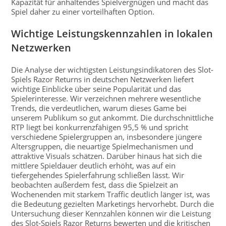
Kapazität für anhaltendes Spielvergnügen und macht das
Spiel daher zu einer vorteilhaften Option.
Wichtige Leistungskennzahlen in lokalen
Netzwerken
Die Analyse der wichtigsten Leistungsindikatoren des Slot-
Spiels Razor Returns in deutschen Netzwerken liefert
wichtige Einblicke über seine Popularität und das
Spielerinteresse. Wir verzeichnen mehrere wesentliche
Trends, die verdeutlichen, warum dieses Game bei
unserem Publikum so gut ankommt. Die durchschnittliche
RTP liegt bei konkurrenzfähigen 95,5 % und spricht
verschiedene Spielergruppen an, insbesondere jüngere
Altersgruppen, die neuartige Spielmechanismen und
attraktive Visuals schätzen. Darüber hinaus hat sich die
mittlere Spieldauer deutlich erhöht, was auf ein
tiefergehendes Spielerfahrung schließen lässt. Wir
beobachten außerdem fest, dass die Spielzeit an
Wochenenden mit starkem Traffic deutlich länger ist, was
die Bedeutung gezielten Marketings hervorhebt. Durch die
Untersuchung dieser Kennzahlen können wir die Leistung
des Slot-Spiels Razor Returns bewerten und die kritischen