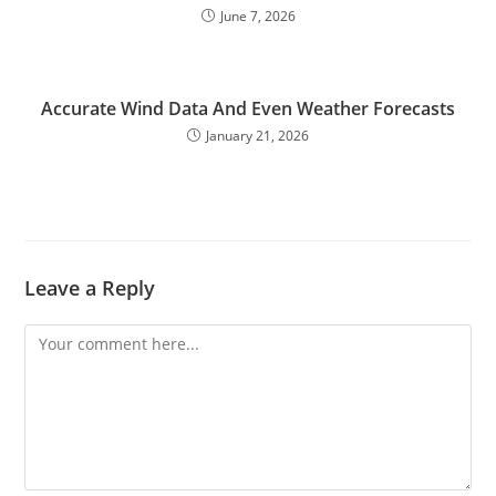
June 7, 2026
Accurate Wind Data And Even Weather Forecasts
January 21, 2026
Leave a Reply