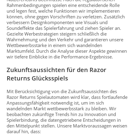
Rahmenbedingungen spielen eine entscheidende Rolle
und legen fest, welche Funktionen wir implementieren
können, ohne gegen Vorschriften zu verletzen. Zusätzlich
verbessern Designkomponenten wie Visuals und
Soundeffekte das Spielerfahrung und ziehen Spieler an.
Gezielte Werbestrategien steigern schließlich die
Wahrnehmung und den Verkehr und garantieren unsere
Wettbewerbsstärke in einem sich wandelnden
Marktumfeld. Durch die Analyse dieser Aspekte gewinnen
wir tiefere Einblicke in die Performance-Ergebnisse.
Zukunftsaussichten für den Razor
Returns Glücksspiels
Mit Berücksichtigung von die Zukunftsaussichten des
Razor Returns Spielautomaten wird klar, dass fortlaufende
Anpassungsfähigkeit notwendig ist, um im sich
wandelnden Markt wettbewerbsstark zu bleiben. Wir
beobachten zukünftige Trends hin zu Innovation und
Spielerbindung, die datengetriebene Entscheidungen in
den Mittelpunkt stellen. Unsere Marktvoraussagen weisen
darauf hin, dass: