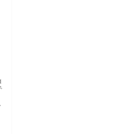
d
e,
,