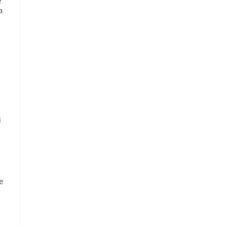
e
a
i
e