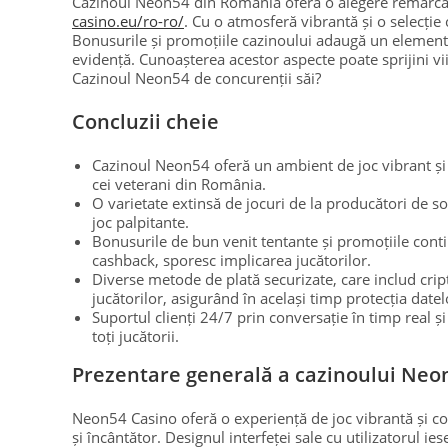
Cazinoul Neon54 din România oferă o alegere remarcabi
casino.eu/ro-ro/
. Cu o atmosferă vibrantă și o selecție 
Bonusurile și promoțiile cazinoului adaugă un element 
evidență. Cunoașterea acestor aspecte poate sprijini vii
Cazinoul Neon54 de concurenții săi?
Concluzii cheie
Cazinoul Neon54 oferă un ambient de joc vibrant și us
cei veterani din România.
O varietate extinsă de jocuri de la producători de so
joc palpitante.
Bonusurile de bun venit tentante și promoțiile cont
cashback, sporesc implicarea jucătorilor.
Diverse metode de plată securizate, care includ crip
jucătorilor, asigurând în același timp protecția datel
Suportul clienți 24/7 prin conversație în timp real ș
toți jucătorii.
Prezentare generală a cazinoului Neo
Neon54 Casino oferă o experiență de joc vibrantă și c
și încântător. Designul interfeței sale cu utilizatorul ie