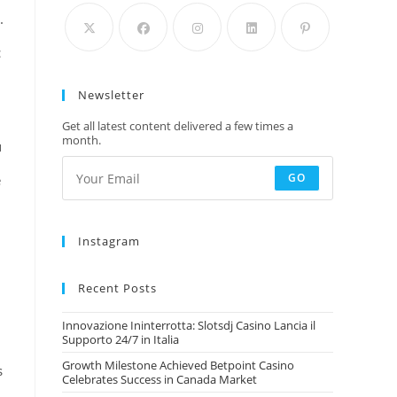
.
c
Newsletter
Get all latest content delivered a few times a
month.
u
GO
e
Instagram
Recent Posts
Innovazione Ininterrotta: Slotsdj Casino Lancia il
Supporto 24/7 in Italia
Growth Milestone Achieved Betpoint Casino
s
Celebrates Success in Canada Market