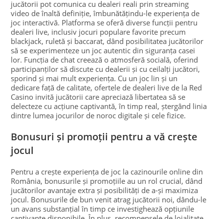
jucătorii pot comunica cu dealeri reali prin streaming
video de înaltă definiție, îmbunătățindu-le experiența de
joc interactivă. Platforma se oferă diverse funcții pentru
dealeri live, inclusiv jocuri populare favorite precum
blackjack, ruletă și baccarat, dând posibilitatea jucătorilor
să se experimenteze un joc autentic din siguranța casei
lor. Funcția de chat creează o atmosferă socială, oferind
participanților să discute cu dealerii și cu ceilalți jucători,
sporind și mai mult experiența. Cu un joc lin și un
dedicare față de calitate, ofertele de dealeri live de la Red
Casino invită jucătorii care apreciază libertatea să se
delecteze cu acțiune captivantă, în timp real, ștergând linia
dintre lumea jocurilor de noroc digitale și cele fizice.
Bonusuri și promoții pentru a vă crește
jocul
Pentru a crește experiența de joc la cazinourile online din
România, bonusurile și promoțiile au un rol crucial, dând
jucătorilor avantaje extra și posibilități de a-și maximiza
jocul. Bonusurile de bun venit atrag jucătorii noi, dându-le
un avans substanțial în timp ce investighează opțiunile
captivante disponibile. În plus, recompensele de loialitate