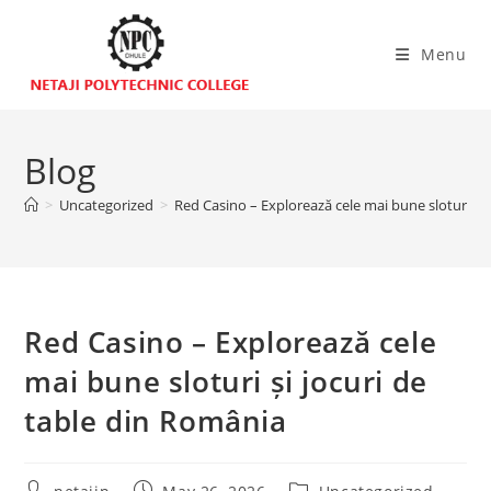
Menu
Blog
>
Uncategorized
>
Red Casino – Explorează cele mai bune sloturi și 
Red Casino – Explorează cele
mai bune sloturi și jocuri de
table din România