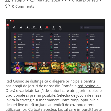
netajip
May 26, 2026
Uncategorized
0 Comments
Red Casino se distinge ca o alegere principală pentru
pasionații de jocuri de noroc din România
red-casino.eu
.
Oferă o varietate largă de sloturi care atrag prin subiecte
tradiționale și premii posibile. Selecția de jocuri de masă
invită la strategie și îndemânare. Între timp, opțiunile cu
dealeri live oferă acțiune autentică de cazinou direct
utilizatorilor. Cu toate acestea, faptul care îmbunătățește