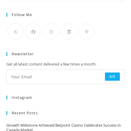
Follow Me
Newsletter
Get all latest content delivered a few times a month.
GO
Instagram
Recent Posts
Growth Milestone Achieved Betpoint Casino Celebrates Success in
Canada Market