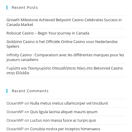
Recent Posts
Growth Milestone Achieved Betpoint Casino Celebrates Success in
Canada Market
Robocat Casino – Begin Your Journey in Canada
Goldzino Casino is het Officiële Online Casino voor Nederlandse
Spelers
Infinity Casino : Comparaison avec les différentes marques pour les
joueurs canadiens
Γυρίστε και Πανηγυρίστε Οποιαδήποτε Νίκη στο Betonred Casino
στην Ελλάδα
Recent Comments
OceanWP
on
Nulla metus metus ullamcorper vel tincidunt
OceanWP
on
Quis ligula lacinia aliquet mauris ipsum
OceanWP
on
Luctus non massa fusce ac turpis quis
OceanWP
on
Conubia nostra per inceptos himenaeos