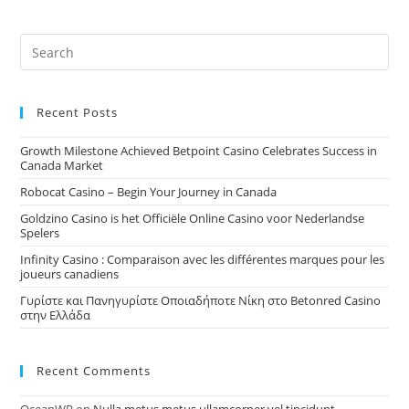
Recent Posts
Growth Milestone Achieved Betpoint Casino Celebrates Success in
Canada Market
Robocat Casino – Begin Your Journey in Canada
Goldzino Casino is het Officiële Online Casino voor Nederlandse
Spelers
Infinity Casino : Comparaison avec les différentes marques pour les
joueurs canadiens
Γυρίστε και Πανηγυρίστε Οποιαδήποτε Νίκη στο Betonred Casino
στην Ελλάδα
Recent Comments