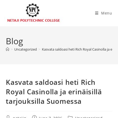
Menu
Blog
>
Uncategorized
>
Kasvata saldoasi heti Rich Royal Casinolla ja erinä
Kasvata saldoasi heti Rich
Royal Casinolla ja erinäisillä
tarjouksilla Suomessa