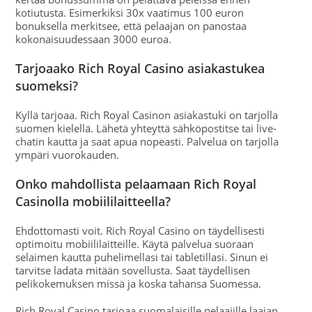
kotiutusta. Esimerkiksi 30x vaatimus 100 euron
bonuksella merkitsee, että pelaajan on panostaa
kokonaisuudessaan 3000 euroa.
Tarjoaako Rich Royal Casino asiakastukea
suomeksi?
Kyllä tarjoaa. Rich Royal Casinon asiakastuki on tarjolla
suomen kielellä. Lähetä yhteyttä sähköpostitse tai live-
chatin kautta ja saat apua nopeasti. Palvelua on tarjolla
ympäri vuorokauden.
Onko mahdollista pelaamaan Rich Royal
Casinolla mobiililaitteella?
Ehdottomasti voit. Rich Royal Casino on täydellisesti
optimoitu mobiililaitteille. Käytä palvelua suoraan
selaimen kautta puhelimellasi tai tabletillasi. Sinun ei
tarvitse ladata mitään sovellusta. Saat täydellisen
pelikokemuksen missä ja koska tahansa Suomessa.
Rich Royal Casino tarjoaa suomalaisille pelaajille laajan