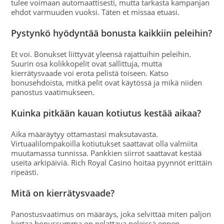
tulee voimaan automaattisesti, mutta tarkasta kampanjan
ehdot varmuuden vuoksi. Täten et missaa etuasi.
Pystynkö hyödyntää bonusta kaikkiin peleihin?
Et voi. Bonukset liittyvät yleensä rajattuihin peleihin.
Suurin osa kolikkopelit ovat sallittuja, mutta
kierrätysvaade voi erota pelistä toiseen. Katso
bonusehdoista, mitkä pelit ovat käytössä ja mikä niiden
panostus vaatimukseen.
Kuinka pitkään kauan kotiutus kestää aikaa?
Aika määräytyy ottamastasi maksutavasta.
Virtuaalilompakoilla kotiutukset saattavat olla valmiita
muutamassa tunnissa. Pankkien siirrot saattavat kestää
useita arkipäiviä. Rich Royal Casino hoitaa pyynnöt erittäin
ripeästi.
Mitä on kierrätysvaade?
Panostusvaatimus on määräys, joka selvittää miten paljon
kertaa bonussumma on pelattava peleissä ennen