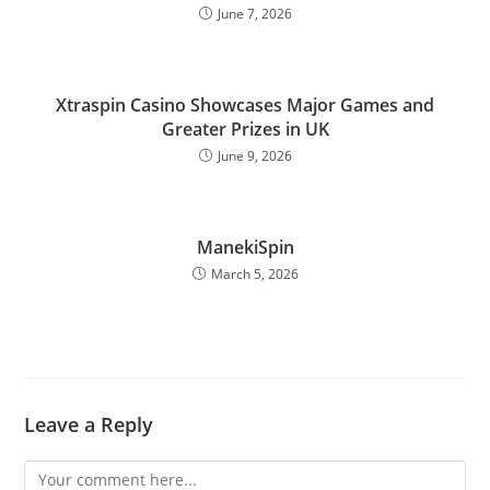
June 7, 2026
Xtraspin Casino Showcases Major Games and
Greater Prizes in UK
June 9, 2026
ManekiSpin
March 5, 2026
Leave a Reply