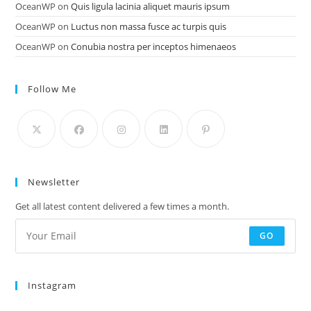
OceanWP
on
Quis ligula lacinia aliquet mauris ipsum
OceanWP
on
Luctus non massa fusce ac turpis quis
OceanWP
on
Conubia nostra per inceptos himenaeos
Follow Me
Newsletter
Get all latest content delivered a few times a month.
GO
Instagram