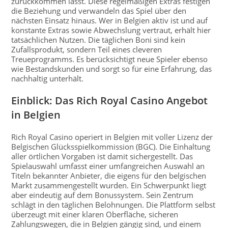
zurückkommen lässt. Diese regelmäßigen Extras festigen
die Beziehung und verwandeln das Spiel über den
nächsten Einsatz hinaus. Wer in Belgien aktiv ist und auf
konstante Extras sowie Abwechslung vertraut, erhält hier
tatsächlichen Nutzen. Die täglichen Boni sind kein
Zufallsprodukt, sondern Teil eines cleveren
Treueprogramms. Es berücksichtigt neue Spieler ebenso
wie Bestandskunden und sorgt so für eine Erfahrung, das
nachhaltig unterhält.
Einblick: Das Rich Royal Casino Angebot
in Belgien
Rich Royal Casino operiert in Belgien mit voller Lizenz der
Belgischen Glücksspielkommission (BGC). Die Einhaltung
aller örtlichen Vorgaben ist damit sichergestellt. Das
Spielauswahl umfasst einer umfangreichen Auswahl an
Titeln bekannter Anbieter, die eigens für den belgischen
Markt zusammengestellt wurden. Ein Schwerpunkt liegt
aber eindeutig auf dem Bonussystem. Sein Zentrum
schlägt in den täglichen Belohnungen. Die Plattform selbst
überzeugt mit einer klaren Oberfläche, sicheren
Zahlungswegen, die in Belgien gängig sind, und einem