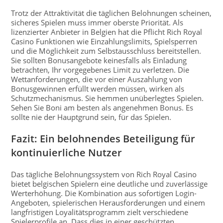
Trotz der Attraktivität die täglichen Belohnungen scheinen,
sicheres Spielen muss immer oberste Priorität. Als
lizenzierter Anbieter in Belgien hat die Pflicht Rich Royal
Casino Funktionen wie Einzahlungslimits, Spielsperren
und die Möglichkeit zum Selbstausschluss bereitstellen.
Sie sollten Bonusangebote keinesfalls als Einladung
betrachten, Ihr vorgegebenes Limit zu verletzen. Die
Wettanforderungen, die vor einer Auszahlung von
Bonusgewinnen erfüllt werden müssen, wirken als
Schutzmechanismus. Sie hemmen unüberlegtes Spielen.
Sehen Sie Boni am besten als angenehmen Bonus. Es
sollte nie der Hauptgrund sein, für das Spielen.
Fazit: Ein belohnendes Beteiligung für
kontinuierliche Nutzer
Das tägliche Belohnungssystem von Rich Royal Casino
bietet belgischen Spielern eine deutliche und zuverlässige
Werterhöhung. Die Kombination aus sofortigen Login-
Angeboten, spielerischen Herausforderungen und einem
langfristigen Loyalitätsprogramm zielt verschiedene
Spielerprofile an. Dass dies in einer geschützten,