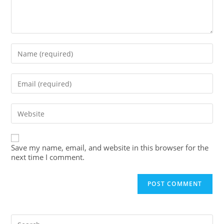
Save my name, email, and website in this browser for the
next time I comment.