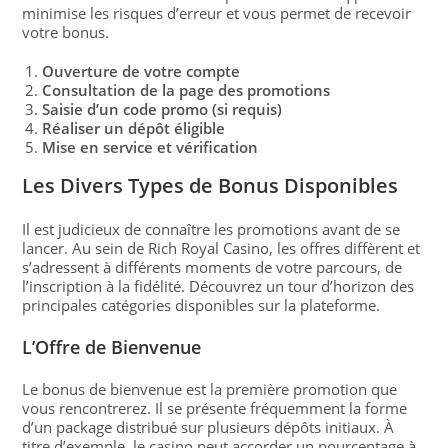
minimise les risques d’erreur et vous permet de recevoir
votre bonus.
Ouverture de votre compte
Consultation de la page des promotions
Saisie d’un code promo (si requis)
Réaliser un dépôt éligible
Mise en service et vérification
Les Divers Types de Bonus Disponibles
Il est judicieux de connaître les promotions avant de se
lancer. Au sein de Rich Royal Casino, les offres diffèrent et
s’adressent à différents moments de votre parcours, de
l’inscription à la fidélité. Découvrez un tour d’horizon des
principales catégories disponibles sur la plateforme.
L’Offre de Bienvenue
Le bonus de bienvenue est la première promotion que
vous rencontrerez. Il se présente fréquemment la forme
d’un package distribué sur plusieurs dépôts initiaux. À
titre d’exemple, le casino peut accorder un pourcentage à