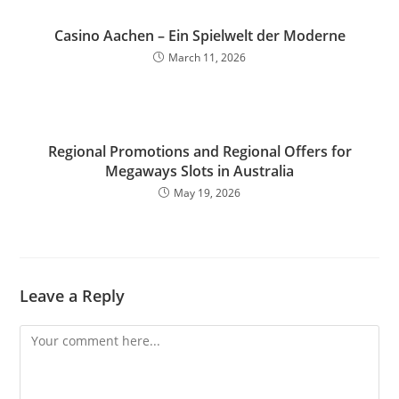
Casino Aachen – Ein Spielwelt der Moderne
March 11, 2026
Regional Promotions and Regional Offers for
Megaways Slots in Australia
May 19, 2026
Leave a Reply