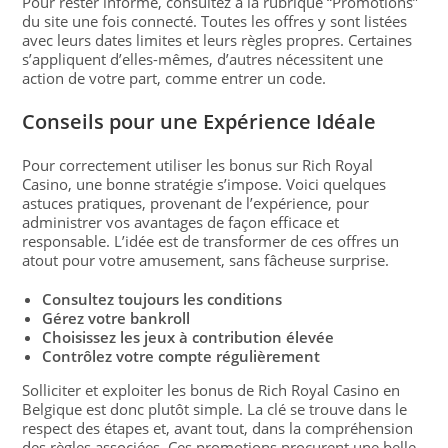
Pour rester informé, consultez à la rubrique “Promotions”
du site une fois connecté. Toutes les offres y sont listées
avec leurs dates limites et leurs règles propres. Certaines
s’appliquent d’elles-mêmes, d’autres nécessitent une
action de votre part, comme entrer un code.
Conseils pour une Expérience Idéale
Pour correctement utiliser les bonus sur Rich Royal
Casino, une bonne stratégie s’impose. Voici quelques
astuces pratiques, provenant de l’expérience, pour
administrer vos avantages de façon efficace et
responsable. L’idée est de transformer de ces offres un
atout pour votre amusement, sans fâcheuse surprise.
Consultez toujours les conditions
Gérez votre bankroll
Choisissez les jeux à contribution élevée
Contrôlez votre compte régulièrement
Solliciter et exploiter les bonus de Rich Royal Casino en
Belgique est donc plutôt simple. La clé se trouve dans le
respect des étapes et, avant tout, dans la compréhension
des règles associées. Ces promotions procurent une belle