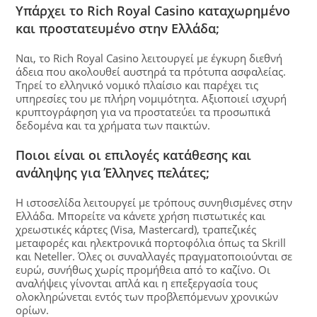
Υπάρχει το Rich Royal Casino καταχωρημένο
και προστατευμένο στην Ελλάδα;
Ναι, το Rich Royal Casino λειτουργεί με έγκυρη διεθνή
άδεια που ακολουθεί αυστηρά τα πρότυπα ασφαλείας.
Τηρεί το ελληνικό νομικό πλαίσιο και παρέχει τις
υπηρεσίες του με πλήρη νομιμότητα. Αξιοποιεί ισχυρή
κρυπτογράφηση για να προστατεύει τα προσωπικά
δεδομένα και τα χρήματα των παικτών.
Ποιοι είναι οι επιλογές κατάθεσης και
ανάληψης για Έλληνες πελάτες;
Η ιστοσελίδα λειτουργεί με τρόπους συνηθισμένες στην
Ελλάδα. Μπορείτε να κάνετε χρήση πιστωτικές και
χρεωστικές κάρτες (Visa, Mastercard), τραπεζικές
μεταφορές και ηλεκτρονικά πορτοφόλια όπως τα Skrill
και Neteller. Όλες οι συναλλαγές πραγματοποιούνται σε
ευρώ, συνήθως χωρίς προμήθεια από το καζίνο. Οι
αναλήψεις γίνονται απλά και η επεξεργασία τους
ολοκληρώνεται εντός των προβλεπόμενων χρονικών
ορίων.