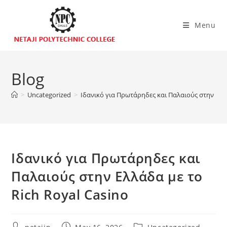
Menu
Blog
>
Uncategorized
>
Ιδανικό για Πρωτάρηδες και Παλαιούς στην Ελλά
Ιδανικό για Πρωτάρηδες και
Παλαιούς στην Ελλάδα με το
Rich Royal Casino