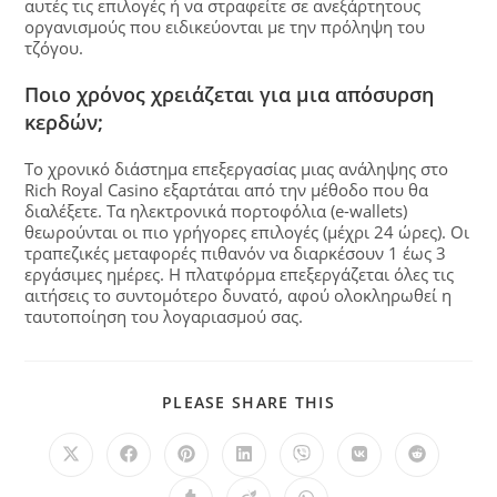
αυτές τις επιλογές ή να στραφείτε σε ανεξάρτητους
οργανισμούς που ειδικεύονται με την πρόληψη του
τζόγου.
Ποιο χρόνος χρειάζεται για μια απόσυρση
κερδών;
Το χρονικό διάστημα επεξεργασίας μιας ανάληψης στο
Rich Royal Casino εξαρτάται από την μέθοδο που θα
διαλέξετε. Τα ηλεκτρονικά πορτοφόλια (e-wallets)
θεωρούνται οι πιο γρήγορες επιλογές (μέχρι 24 ώρες). Οι
τραπεζικές μεταφορές πιθανόν να διαρκέσουν 1 έως 3
εργάσιμες ημέρες. Η πλατφόρμα επεξεργάζεται όλες τις
αιτήσεις το συντομότερο δυνατό, αφού ολοκληρωθεί η
ταυτοποίηση του λογαριασμού σας.
PLEASE SHARE THIS