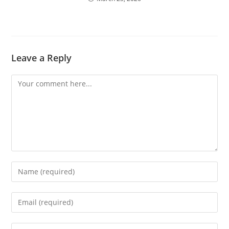
Leave a Reply