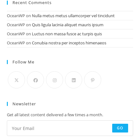
Recent Comments
OceanWP
on
Nulla metus metus ullamcorper vel tincidunt
OceanWP
on
Quis ligula lacinia aliquet mauris ipsum
OceanWP
on
Luctus non massa fusce ac turpis quis
OceanWP
on
Conubia nostra per inceptos himenaeos
Follow Me
Newsletter
Get all latest content delivered a few times a month.
GO