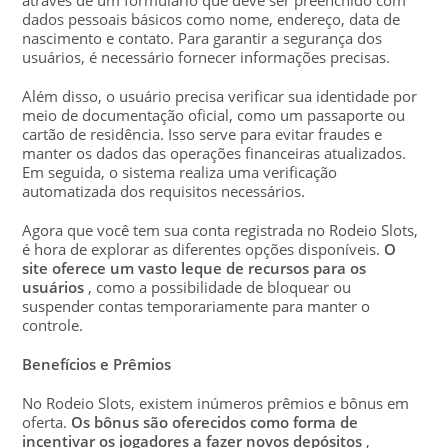
através de um formulário que deve ser preenchido com
dados pessoais básicos como nome, endereço, data de
nascimento e contato. Para garantir a segurança dos
usuários, é necessário fornecer informações precisas.
Além disso, o usuário precisa verificar sua identidade por
meio de documentação oficial, como um passaporte ou
cartão de residência. Isso serve para evitar fraudes e
manter os dados das operações financeiras atualizados.
Em seguida, o sistema realiza uma verificação
automatizada dos requisitos necessários.
Agora que você tem sua conta registrada no Rodeio Slots,
é hora de explorar as diferentes opções disponíveis.
O
site oferece um vasto leque de recursos para os
usuários
, como a possibilidade de bloquear ou
suspender contas temporariamente para manter o
controle.
Benefícios e Prêmios
No Rodeio Slots, existem inúmeros prêmios e bônus em
oferta.
Os bônus são oferecidos como forma de
incentivar os jogadores a fazer novos depósitos
,