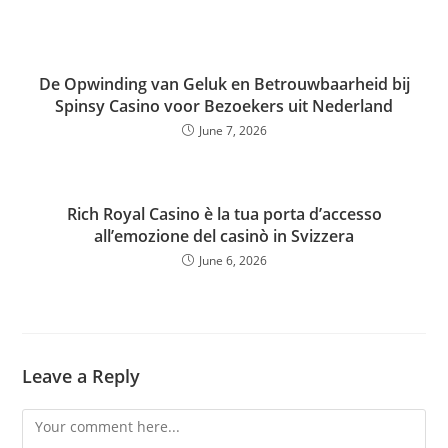
De Opwinding van Geluk en Betrouwbaarheid bij
Spinsy Casino voor Bezoekers uit Nederland
June 7, 2026
Rich Royal Casino è la tua porta d’accesso
all’emozione del casinò in Svizzera
June 6, 2026
Leave a Reply