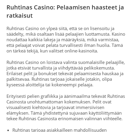
Ruhtinas Casino: Pelaamisen haasteet ja
ratkaisut
Ruhtinas Casino on ylpeä siitä, että se on lisensoitu ja
säädelty, mikä osaltaan lisää pelaajien luottamusta. Kasino
noudattaa kaikkia lakeja ja määräyksiä, mikä varmistaa,
että pelaajat voivat pelata turvallisesti ilman huolia. Tämä
on tärkeä tekijä, kun valitset online-kasinoita.
Ruhtinas Casino on loistava valinta suomalaisille pelaajille,
jotka etsivät turvallista ja viihdyttävää pelikokemusta.
Erilaiset pelit ja bonukset tekevät pelaamisesta hauskaa ja
palkitsevaa. Ruhtinas tarjoaa jokaiselle jotakin, olipa
kyseessä aloittelija tai kokeneempi pelaaja.
Erityisesti pelien grafiikka ja äänimaailma tekevät Ruhtinas
Casinosta unohtumattoman kokemuksen. Pelit ovat
visuaalisesti kiehtovia ja tarjoavat immersiivisen
elämyksen. Tämä yhdistettynä sujuvaan käyttöliittymään
tekee Ruhtinas Casinosta erinomaisen valinnan viihteelle.
Ruhtinas tarjoaa asiakkailleen mahdollisuuden