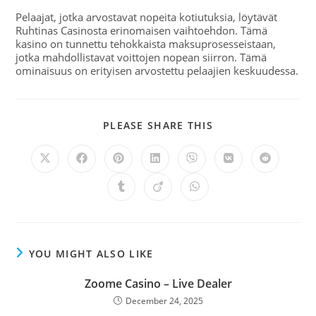
Pelaajat, jotka arvostavat nopeita kotiutuksia, löytävät
Ruhtinas Casinosta erinomaisen vaihtoehdon. Tämä
kasino on tunnettu tehokkaista maksuprosesseistaan,
jotka mahdollistavat voittojen nopean siirron. Tämä
ominaisuus on erityisen arvostettu pelaajien keskuudessa.
PLEASE SHARE THIS
YOU MIGHT ALSO LIKE
Zoome Casino – Live Dealer
December 24, 2025