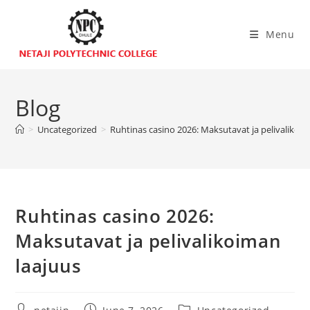
Menu
Blog
>
Uncategorized
>
Ruhtinas casino 2026: Maksutavat ja pelivalikoi
Ruhtinas casino 2026:
Maksutavat ja pelivalikoiman
laajuus