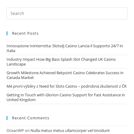
Recent Posts
Innovazione Ininterrotta: Slotsdj Casino Lancia il Supporto 24/7 in
Italia
Industry Impact How Big Bass Splash Slot Changed UK Casino
Landscape
Growth Milestone Achieved Betpoint Casino Celebrates Success in
Canada Market
Mé první výběry z Need for Slots Casino – podrobná zkušenost z ČR
Getting in Touch with Glorion Casino Support for Fast Assistance in
United Kingdom
Recent Comments
OceanWP
on
Nulla metus metus ullamcorper vel tincidunt