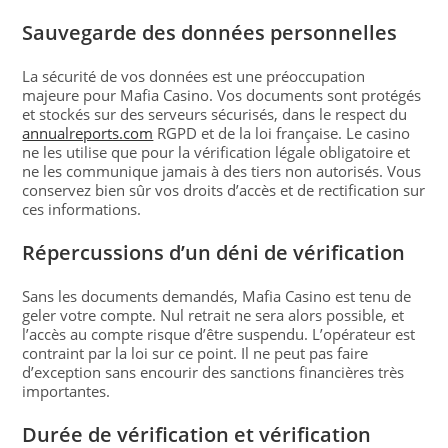
Sauvegarde des données personnelles
La sécurité de vos données est une préoccupation
majeure pour Mafia Casino. Vos documents sont protégés
et stockés sur des serveurs sécurisés, dans le respect du
annualreports.com
RGPD et de la loi française. Le casino
ne les utilise que pour la vérification légale obligatoire et
ne les communique jamais à des tiers non autorisés. Vous
conservez bien sûr vos droits d’accès et de rectification sur
ces informations.
Répercussions d’un déni de vérification
Sans les documents demandés, Mafia Casino est tenu de
geler votre compte. Nul retrait ne sera alors possible, et
l’accès au compte risque d’être suspendu. L’opérateur est
contraint par la loi sur ce point. Il ne peut pas faire
d’exception sans encourir des sanctions financières très
importantes.
Durée de vérification et vérification