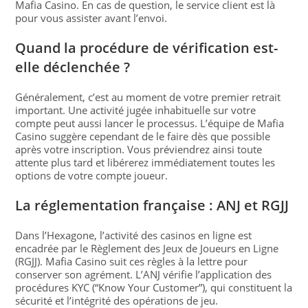
Mafia Casino. En cas de question, le service client est là
pour vous assister avant l’envoi.
Quand la procédure de vérification est-
elle déclenchée ?
Généralement, c’est au moment de votre premier retrait
important. Une activité jugée inhabituelle sur votre
compte peut aussi lancer le processus. L’équipe de Mafia
Casino suggère cependant de le faire dès que possible
après votre inscription. Vous préviendrez ainsi toute
attente plus tard et libérerez immédiatement toutes les
options de votre compte joueur.
La réglementation française : ANJ et RGJJ
Dans l’Hexagone, l’activité des casinos en ligne est
encadrée par le Règlement des Jeux de Joueurs en Ligne
(RGJJ). Mafia Casino suit ces règles à la lettre pour
conserver son agrément. L’ANJ vérifie l’application des
procédures KYC (“Know Your Customer”), qui constituent la
sécurité et l’intégrité des opérations de jeu.