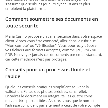
s’assurer que seuls les joueurs ayant 18 ans et plus
emploient la plateforme.
Comment soumettre ses documents en
toute sécurité
Mafia Casino propose un canal sécurisé dans votre espace
client. Après vous être connecté, allez dans la rubrique
“Mon compte” ou “Vérification”. Vous pourrez y déposer
vos fichiers aux formats acceptés, comme JPG, PNG ou
PDF. N’envoyez jamais ces documents par email standard,
car cette méthode n’est pas protégée.
Conseils pour un processus fluide et
rapide
Quelques conseils pratiques simplifient souvent la
validation. Faites des photos précises, sans reflet.
Encadrez le document en intégralité, les quatre coins
doivent être perceptibles. Assurez-vous que le nom et
l’adresse coïncident parfaitement à ceux de votre compte