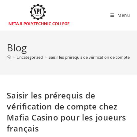
Menu
Blog
>
Uncategorized
>
Saisir les prérequis de vérification de compte ch
Saisir les prérequis de
vérification de compte chez
Mafia Casino pour les joueurs
français