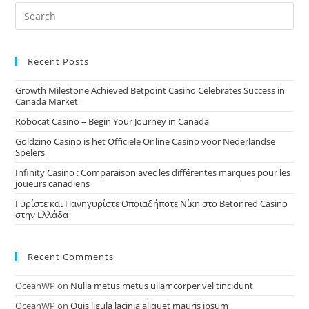
Recent Posts
Growth Milestone Achieved Betpoint Casino Celebrates Success in
Canada Market
Robocat Casino – Begin Your Journey in Canada
Goldzino Casino is het Officiële Online Casino voor Nederlandse
Spelers
Infinity Casino : Comparaison avec les différentes marques pour les
joueurs canadiens
Γυρίστε και Πανηγυρίστε Οποιαδήποτε Νίκη στο Betonred Casino
στην Ελλάδα
Recent Comments
OceanWP
on
Nulla metus metus ullamcorper vel tincidunt
OceanWP
on
Quis ligula lacinia aliquet mauris ipsum