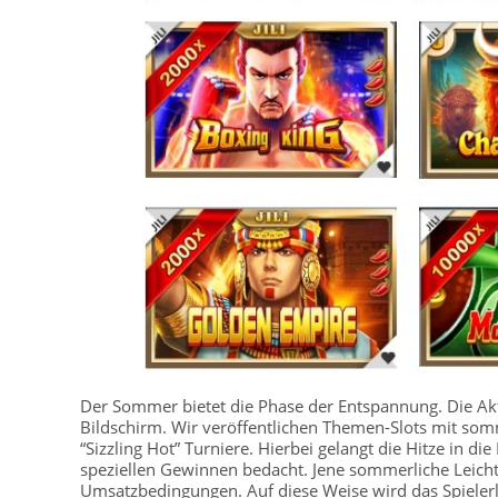
Der Sommer bietet die Phase der Entspannung. Die Ak
Bildschirm. Wir veröffentlichen Themen-Slots mit somme
“Sizzling Hot” Turniere. Hierbei gelangt die Hitze in 
speziellen Gewinnen bedacht. Jene sommerliche Leicht
Umsatzbedingungen. Auf diese Weise wird das Spielerl