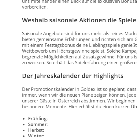
uns miteinander einen Blick auf die exklusiven Bonusa
vorbereiten.
Weshalb saisonale Aktionen die Spiel
Saisonale Angebote sind für uns mehr als reines Marke
bieten gemeinsame Erfahrungen und richten sich am Gan
mit einem Festtagsbonus deine Lieblingsspiele genie
Wettbewerb um Höchstgewinne spielst. Solche Kampagn
begrenzte Möglichkeiten auf Zusatzgewinne. Für uns 
zu wecken. So erhält das Spielerfahrung einen größer
Der Jahreskalender der Highlights
Der Promotionskalender in Goldex ist so geplant, das
immer, wenn wir die neuen Pläne zeigen können. Jede 
unserer Gäste in Österreich abstimmen. Wir beginnen e
besondere Momente. Hier erhältst du einen kurzen Üb
Frühling:
Sommer:
Herbst:
Winter: