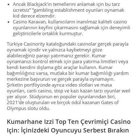
Ancak Blackjack’in temellerini anlamak için bu tarz
ücretsiz” “gambling establishment oyunları oynamak
kid derece elzemdir.
Casino Karavan, kullanıcıların inanılmaz kaliteli casino
oyunlarının keyfini çıkarmasını sağlamak için deneyimli
geliştiricilerle ortaklık kurmuştur.
Türkiye Casinority kataloğundaki casinolar gerçek parayla
oynamak içindir ve yalnızca kaybetmeyi göze
alabileceğiniz parayı yatırmanız gerekir. Kumar
oynamanızı kontrol etmek için para yatırma limitleri veya
kendi kendini dışlama gibi araçlar kullanın. Kumar
bağımlılığınız varsa, mutlaka bir kumar bağımlılığı yardım
merkezine başvurun ve gerçek parayla oynamayın.
Şirketin portföyünde ayrıca video slotları ve masa
oyunları, canlı casino, stop ve kazı kazan tarzı oyunlar weil
yer alıyor. Stüdyonun en popüler oyunlarından biri,
2021’de oluşturulan ve birçok ödül kazanan Gates of
Olympus slotu oldu.
Kumarhane Izzi Top Ten Çevrimiçi Casino
Için: İçinizdeki Oyuncuyu Serbest Bırakın