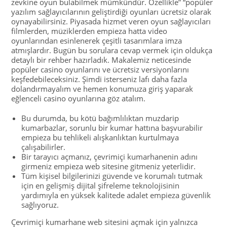
zevkine oyun bulabilmek mümkündür. Özellikle” “popüler
yazılım sağlayıcılarının geliştirdiği oyunları ücretsiz olarak
oynayabilirsiniz. Piyasada hizmet veren oyun sağlayıcıları
filmlerden, müziklerden empieza hatta video
oyunlarından esinlenerek çeşitli tasarımlara imza
atmışlardır. Bugün bu sorulara cevap vermek için oldukça
detaylı bir rehber hazırladık. Makalemiz neticesinde
popüler casino oyunlarını ve ücretsiz versiyonlarını
keşfedebileceksiniz. Şimdi isterseniz lafı daha fazla
dolandırmayalım ve hemen konumuza giriş yaparak
eğlenceli casino oyunlarına göz atalım.
Bu durumda, bu kötü bağımlılıktan muzdarip
kumarbazlar, sorunlu bir kumar hattına başvurabilir
empieza bu tehlikeli alışkanlıktan kurtulmaya
çalışabilirler.
Bir tarayıcı açmanız, çevrimiçi kumarhanenin adını
girmeniz empieza web sitesine gitmeniz yeterlidir.
Tüm kişisel bilgilerinizi güvende ve korumalı tutmak
için en gelişmiş dijital şifreleme teknolojisinin
yardımıyla en yüksek kalitede adalet empieza güvenlik
sağlıyoruz.
Çevrimiçi kumarhane web sitesini açmak için yalnızca