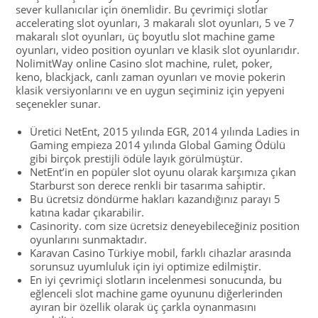
sever kullanıcılar için önemlidir. Bu çevrimiçi slotlar
accelerating slot oyunları, 3 makaralı slot oyunları, 5 ve 7
makaralı slot oyunları, üç boyutlu slot machine game
oyunları, video position oyunları ve klasik slot oyunlarıdır.
NolimitWay online Casino slot machine, rulet, poker,
keno, blackjack, canlı zaman oyunları ve movie pokerin
klasik versiyonlarını ve en uygun seçiminiz için yepyeni
seçenekler sunar.
Üretici NetEnt, 2015 yılında EGR, 2014 yılında Ladies in
Gaming empieza 2014 yılında Global Gaming Ödülü
gibi birçok prestijli ödüle layık görülmüştür.
NetEnt’in en popüler slot oyunu olarak karşımıza çıkan
Starburst son derece renkli bir tasarıma sahiptir.
Bu ücretsiz döndürme hakları kazandığınız parayı 5
katına kadar çıkarabilir.
Casinority. com size ücretsiz deneyebileceğiniz position
oyunlarını sunmaktadır.
Karavan Casino Türkiye mobil, farklı cihazlar arasında
sorunsuz uyumluluk için iyi optimize edilmiştir.
En iyi çevrimiçi slotların incelenmesi sonucunda, bu
eğlenceli slot machine game oyununu diğerlerinden
ayıran bir özellik olarak üç çarkla oynanmasını