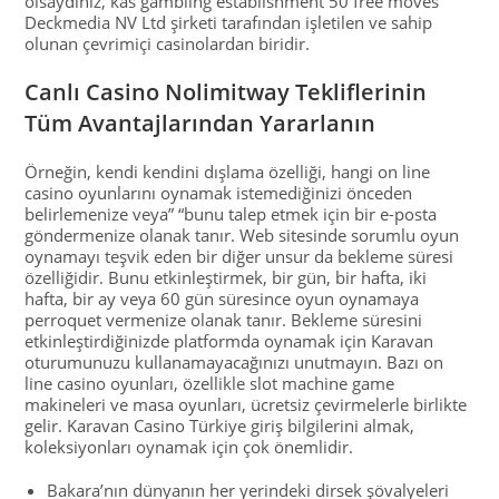
olsaydınız, kas gambling establishment 50 free moves
Deckmedia NV Ltd şirketi tarafından işletilen ve sahip
olunan çevrimiçi casinolardan biridir.
Canlı Casino Nolimitway Tekliflerinin
Tüm Avantajlarından Yararlanın
Örneğin, kendi kendini dışlama özelliği, hangi on line
casino oyunlarını oynamak istemediğinizi önceden
belirlemenize veya” “bunu talep etmek için bir e-posta
göndermenize olanak tanır. Web sitesinde sorumlu oyun
oynamayı teşvik eden bir diğer unsur da bekleme süresi
özelliğidir. Bunu etkinleştirmek, bir gün, bir hafta, iki
hafta, bir ay veya 60 gün süresince oyun oynamaya
perroquet vermenize olanak tanır. Bekleme süresini
etkinleştirdiğinizde platformda oynamak için Karavan
oturumunuzu kullanamayacağınızı unutmayın. Bazı on
line casino oyunları, özellikle slot machine game
makineleri ve masa oyunları, ücretsiz çevirmelerle birlikte
gelir. Karavan Casino Türkiye giriş bilgilerini almak,
koleksiyonları oynamak için çok önemlidir.
Bakara’nın dünyanın her yerindeki dirsek şövalyeleri