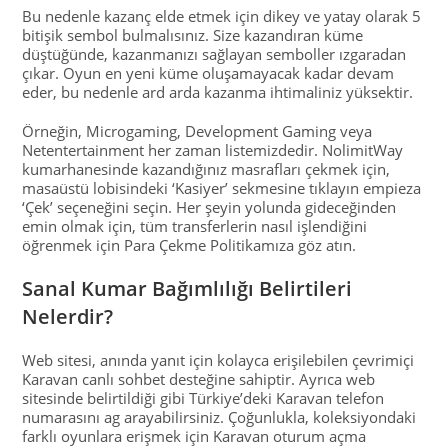
Bu nedenle kazanç elde etmek için dikey ve yatay olarak 5
bitişik sembol bulmalısınız. Size kazandıran küme
düştüğünde, kazanmanızı sağlayan semboller ızgaradan
çıkar. Oyun en yeni küme oluşamayacak kadar devam
eder, bu nedenle ard arda kazanma ihtimaliniz yüksektir.
Örneğin, Microgaming, Development Gaming veya
Netentertainment her zaman listemizdedir. NolimitWay
kumarhanesinde kazandığınız masrafları çekmek için,
masaüstü lobisindeki ‘Kasiyer’ sekmesine tıklayın empieza
‘Çek’ seçeneğini seçin. Her şeyin yolunda gideceğinden
emin olmak için, tüm transferlerin nasıl işlendiğini
öğrenmek için Para Çekme Politikamıza göz atın.
Sanal Kumar Bağımlılığı Belirtileri
Nelerdir?
Web sitesi, anında yanıt için kolayca erişilebilen çevrimiçi
Karavan canlı sohbet desteğine sahiptir. Ayrıca web
sitesinde belirtildiği gibi Türkiye’deki Karavan telefon
numarasını ag arayabilirsiniz. Çoğunlukla, koleksiyondaki
farklı oyunlara erişmek için Karavan oturum açma