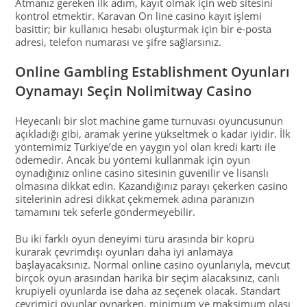
Atmanız gereken ilk adım, kayıt olmak için web sitesini
kontrol etmektir. Karavan On line casino kayıt işlemi
basittir; bir kullanıcı hesabı oluşturmak için bir e-posta
adresi, telefon numarası ve şifre sağlarsınız.
Online Gambling Establishment Oyunları
Oynamayı Seçin Nolimitway Casino
Heyecanlı bir slot machine game turnuvası oyuncusunun
açıkladığı gibi, aramak yerine yükseltmek o kadar iyidir. İlk
yöntemimiz Türkiye’de en yaygın yol olan kredi kartı ile
ödemedir. Ancak bu yöntemi kullanmak için oyun
oynadığınız online casino sitesinin güvenilir ve lisanslı
olmasına dikkat edin. Kazandığınız parayı çekerken casino
sitelerinin adresi dikkat çekmemek adına paranızın
tamamını tek seferle göndermeyebilir.
Bu iki farklı oyun deneyimi türü arasında bir köprü
kurarak çevrimdışı oyunları daha iyi anlamaya
başlayacaksınız. Normal online casino oyunlarıyla, mevcut
birçok oyun arasından harika bir seçim alacaksınız, canlı
krupiyeli oyunlarda ise daha az seçenek olacak. Standart
çevrimiçi oyunlar oynarken, minimum ve maksimum olası