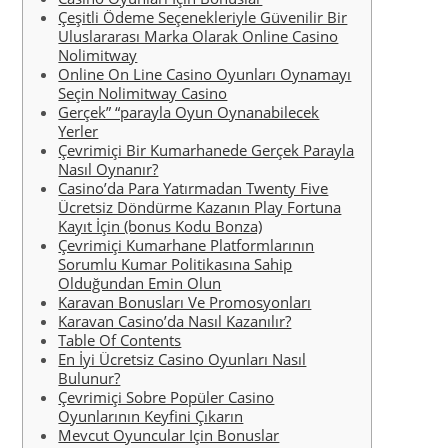
Çeşitli Ödeme Seçenekleriyle Güvenilir Bir
Uluslararası Marka Olarak Online Casino
Nolimitway
Online On Line Casino Oyunları Oynamayı
Seçin Nolimitway Casino
Gerçek” “parayla Oyun Oynanabilecek
Yerler
Çevrimiçi Bir Kumarhanede Gerçek Parayla
Nasıl Oynanır?
Casino’da Para Yatırmadan Twenty Five
Ücretsiz Döndürme Kazanın Play Fortuna
Kayıt İçin (bonus Kodu Bonza)
Çevrimiçi Kumarhane Platformlarının
Sorumlu Kumar Politikasına Sahip
Olduğundan Emin Olun
Karavan Bonusları Ve Promosyonları
Karavan Casino’da Nasıl Kazanılır?
Table Of Contents
En İyi Ücretsiz Casino Oyunları Nasıl
Bulunur?
Çevrimiçi Sobre Popüler Casino
Oyunlarının Keyfini Çıkarın
Mevcut Oyuncular Için Bonuslar