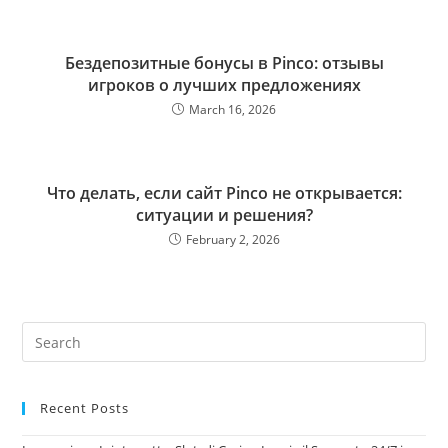
Бездепозитные бонусы в Pinco: отзывы
игроков о лучших предложениях
March 16, 2026
Что делать, если сайт Pinco не открывается:
ситуации и решения?
February 2, 2026
Recent Posts