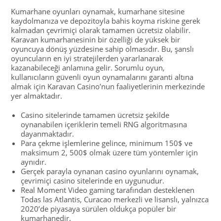
Kumarhane oyunları oynamak, kumarhane sitesine
kaydolmanıza ve depozitoyla bahis koyma riskine gerek
kalmadan çevrimiçi olarak tamamen ücretsiz olabilir.
Karavan kumarhanesinin bir özelliği de yüksek bir
oyuncuya dönüş yüzdesine sahip olmasıdır. Bu, şanslı
oyuncuların en iyi stratejilerden yararlanarak
kazanabileceği anlamına gelir. Sorumlu oyun,
kullanıcıların güvenli oyun oynamalarını garanti altına
almak için Karavan Casino’nun faaliyetlerinin merkezinde
yer almaktadır.
Casino sitelerinde tamamen ücretsiz şekilde
oynanabilen içeriklerin temeli RNG algoritmasına
dayanmaktadır.
Para çekme işlemlerine gelince, minimum 150$ ve
maksimum 2, 500$ olmak üzere tüm yöntemler için
aynıdır.
Gerçek parayla oynanan casino oyunlarını oynamak,
çevrimiçi casino sitelerinde en uygunudur.
Real Moment Video gaming tarafından desteklenen
Todas las Atlantis, Curacao merkezli ve lisanslı, yalnızca
2020’de piyasaya sürülen oldukça popüler bir
kumarhanedir.