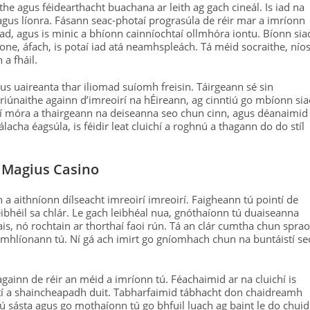
ithe agus féidearthacht buachana ar leith ag gach cineál. Is iad na
gus líonra. Fásann seac-photaí prograsúla de réir mar a imríonn
iad, agus is minic a bhíonn cainníochtaí ollmhóra iontu. Bíonn sia
lone, áfach, is potaí iad atá neamhspleách. Tá méid socraithe, nío
a fháil.
gus uaireanta thar iliomad suíomh freisin. Táirgeann sé sin
iúnaithe againn d’imreoirí na hÉireann, ag cinntiú go mbíonn sia
bróirí móra a thairgeann na deiseanna seo chun cinn, agus déanaimid
acha éagsúla, is féidir leat cluichí a roghnú a thagann do do stíl
g Magius Casino
n a aithníonn dílseacht imreoirí imreoirí. Faigheann tú pointí de
eibhéil sa chlár. Le gach leibhéal nua, gnóthaíonn tú duaiseanna
ais, nó rochtain ar thorthaí faoi rún. Tá an clár cumtha chun sprao
mhlíonann tú. Ní gá ach imirt go gníomhach chun na buntáistí se
 againn de réir an méid a imríonn tú. Féachaimid ar na cluichí is
intí a shaincheapadh duit. Tabharfaimid tábhacht don chaidreamh
 sásta agus go mothaíonn tú go bhfuil luach ag baint le do chuid