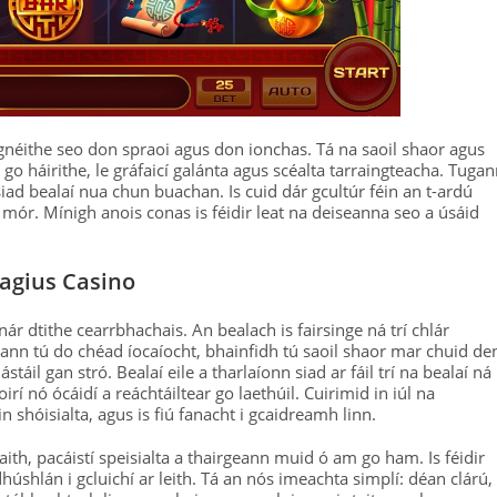
gnéithe seo don spraoi agus don ionchas. Tá na saoil shaor agus
 go háirithe, le gráfaicí galánta agus scéalta tarraingteacha. Tuga
iad bealaí nua chun buachan. Is cuid dár gcultúr féin an t-ardú
r. Mínigh anois conas is féidir leat na deiseanna seo a úsáid
Magius Casino
nár dtithe cearrbhachais. An bealach is fairsinge ná trí chlár
nann tú do chéad íocaíocht, bhainfidh tú saoil shaor mar chuid de
ástáil gan stró. Bealaí eile a tharlaíonn siad ar fáil trí na bealaí ná
í nó ócáidí a reáchtáiltear go laethúil. Cuirimid in iúl na
 shóisialta, agus is fiú fanacht i gcaidreamh linn.
th, pacáistí speisialta a thairgeann muid ó am go ham. Is féidir
shlán i gcluichí ar leith. Tá an nós imeachta simplí: déan clárú,