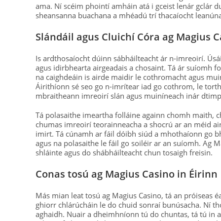
ama. Ní scéim phointí amháin atá i gceist lenár gclár 
sheansanna buachana a mhéadú trí thacaíocht leanún
Slándáil agus Cluichí Córa ag Magius 
Is ardthosaíocht dúinn sábháilteacht ár n-imreoirí. Ús
agus idirbhearta airgeadais a chosaint. Tá ár suíomh for
na caighdeáin is airde maidir le cothromacht agus muin
Áirithíonn sé seo go n-imrítear iad go cothrom, le tort
mbraitheann imreoirí slán agus muiníneach inár dtimp
Tá polasaithe imeartha folláine againn chomh maith, c
chumas imreoirí teorainneacha a shocrú ar an méid air
imirt. Tá cúnamh ar fáil dóibh siúd a mhothaíonn go bhfu
agus na polasaithe le fáil go soiléir ar an suíomh. Ag 
shláinte agus do shábháilteacht chun tosaigh freisin.
Conas tosú ag Magius Casino in Éirinn
Más mian leat tosú ag Magius Casino, tá an próiseas é
ghiorr chlárúcháin le do chuid sonraí bunúsacha. Ní t
aghaidh. Nuair a dheimhníonn tú do chuntas, tá tú in 