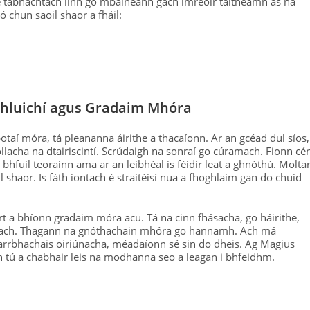
sé tábhachtach linn go mbaineann gach imreoir taitneamh as na
 chun saoil shaor a fháil:
-chluichí agus Gradaim Mhóra
otaí móra, tá pleananna áirithe a thacaíonn. Ar an gcéad dul síos,
llacha na dtairiscintí. Scrúdaigh na sonraí go cúramach. Fionn cé
bhfuil teorainn ama ar an leibhéal is féidir leat a ghnóthú. Molta
l shaor. Is fáth iontach é straitéisí nua a fhoghlaim gan do chuid
irt a bhíonn gradaim móra acu. Tá na cinn fhásacha, go háirithe,
 áfach. Thagann na gnóthachain mhóra go hannamh. Ach má
earrbhachais oiriúnacha, méadaíonn sé sin do dheis. Ag Magius
hun tú a chabhair leis na modhanna seo a leagan i bhfeidhm.