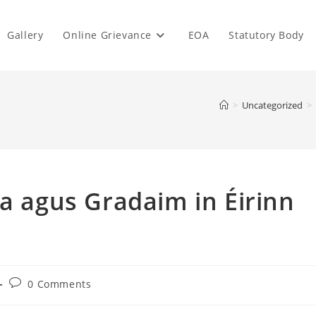
Gallery
Online Grievance
EOA
Statutory Body
>
Uncategorized
>
ra agus Gradaim in Éirinn
0 Comments