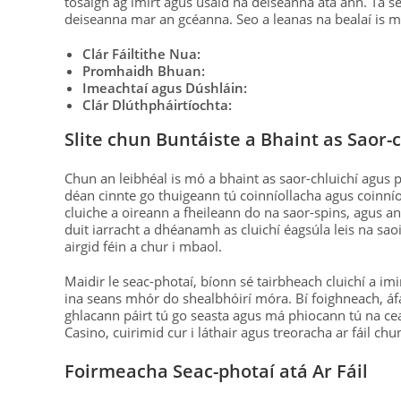
tosaigh ag imirt agus úsáid na deiseanna atá ann. Tá 
deiseanna mar an gcéanna. Seo a leanas na bealaí is mó
Clár Fáiltithe Nua:
Promhaidh Bhuan:
Imeachtaí agus Dúshláin:
Clár Dlúthpháirtíochta:
Slite chun Buntáiste a Bhaint as Saor
Chun an leibhéal is mó a bhaint as saor-chluichí agus p
déan cinnte go thuigeann tú coinníollacha agus coinnío
cluiche a oireann a fheileann do na saor-spins, agus an 
duit iarracht a dhéanamh as cluichí éagsúla leis na saoi
airgid féin a chur i mbaol.
Maidir le seac-photaí, bíonn sé tairbheach cluichí a im
ina seans mhór do shealbhóirí móra. Bí foighneach,
ghlacann páirt tú go seasta agus má phiocann tú na c
Casino, cuirimid cur i láthair agus treoracha ar fáil c
Foirmeacha Seac-photaí atá Ar Fáil