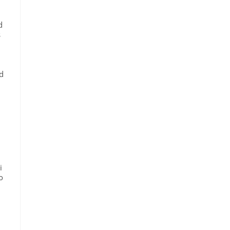
d
s
d
i
o