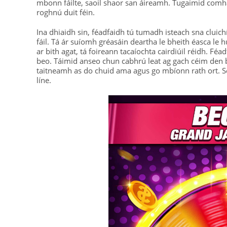
mbonn fáilte, saoil shaor san áireamh. Tugaimid comhair
roghnú duit féin.
Ina dhiaidh sin, féadfaidh tú tumadh isteach sna cluichí
fáil. Tá ár suíomh gréasáin deartha le bheith éasca le hú
ar bith agat, tá foireann tacaíochta cairdiúil réidh. F
beo. Táimid anseo chun cabhrú leat ag gach céim den 
taitneamh as do chuid ama agus go mbíonn rath ort. Se
líne.