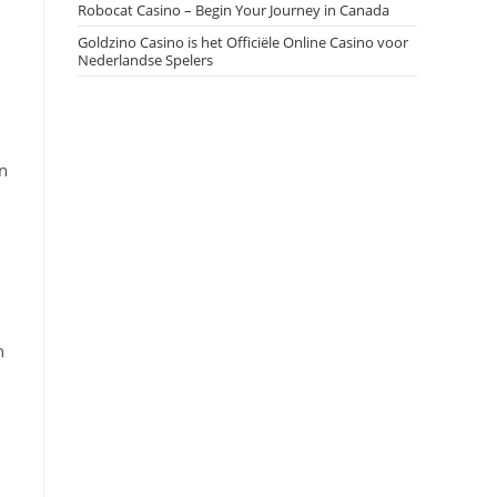
Robocat Casino – Begin Your Journey in Canada
Goldzino Casino is het Officiële Online Casino voor
Nederlandse Spelers
nn
n