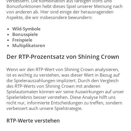
verbessern. Die Kombination aus farbigen Icons und
Bonusfunktionen hebt dieses Spiel unserer Meinung nach
von anderen ab. Hier sind einige der herausragenden
Aspekte, die wir insbesondere bewundern:
Wild-Symbole
Bonusspiele
Freispiele
Multiplikatoren
Der RTP-Prozentsatz von Shining Crown
Wenn wir den RTP-Wert von Shining Crown analysieren,
ist es wichtig zu verstehen, was dieser Wert in Bezug auf
die Spielerauszahlungen impliziert. Durch den Vergleich
des RTP-Werts von Shining Crown mit anderen
Spielautomaten können wir seine Auswirkungen auf unser
Spielerlebnis besser verstehen. Diese Analyse hilft uns
nicht nur, informierte Entscheidungen zu treffen, sondern
verbessert auch unsere Spielstrategie.
RTP-Werte verstehen