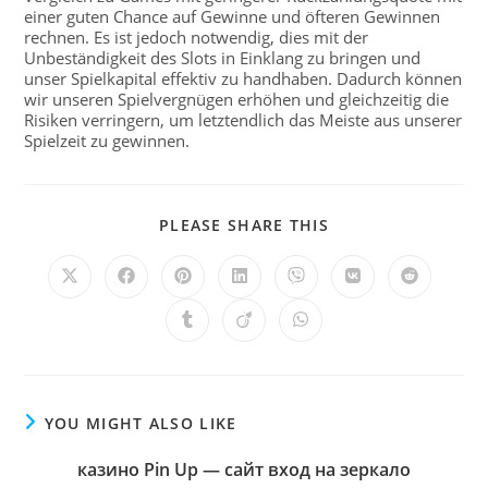
einer guten Chance auf Gewinne und öfteren Gewinnen
rechnen. Es ist jedoch notwendig, dies mit der
Unbeständigkeit des Slots in Einklang zu bringen und
unser Spielkapital effektiv zu handhaben. Dadurch können
wir unseren Spielvergnügen erhöhen und gleichzeitig die
Risiken verringern, um letztendlich das Meiste aus unserer
Spielzeit zu gewinnen.
PLEASE SHARE THIS
YOU MIGHT ALSO LIKE
казино Pin Up — сайт вход на зеркало