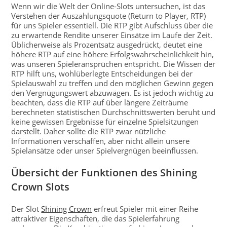
Wenn wir die Welt der Online-Slots untersuchen, ist das
Verstehen der Auszahlungsquote (Return to Player, RTP)
für uns Spieler essentiell. Die RTP gibt Aufschluss über die
zu erwartende Rendite unserer Einsätze im Laufe der Zeit.
Üblicherweise als Prozentsatz ausgedrückt, deutet eine
höhere RTP auf eine höhere Erfolgswahrscheinlichkeit hin,
was unseren Spieleransprüchen entspricht. Die Wissen der
RTP hilft uns, wohlüberlegte Entscheidungen bei der
Spielauswahl zu treffen und den möglichen Gewinn gegen
den Vergnügungswert abzuwägen. Es ist jedoch wichtig zu
beachten, dass die RTP auf über längere Zeiträume
berechneten statistischen Durchschnittswerten beruht und
keine gewissen Ergebnisse für einzelne Spielsitzungen
darstellt. Daher sollte die RTP zwar nützliche
Informationen verschaffen, aber nicht allein unsere
Spielansätze oder unser Spielvergnügen beeinflussen.
Übersicht der Funktionen des Shining
Crown Slots
Der Slot
Shining Crown
erfreut Spieler mit einer Reihe
attraktiver Eigenschaften, die das Spielerfahrung