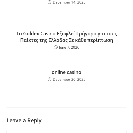
December 14, 2025
Το Goldex Casino Εξοφλεί Γρήγορα για τους
Παίκτες της Ελλάδας Σε κάθε περίπτωση
June 7, 2026
online casino
December 20, 2025
Leave a Reply