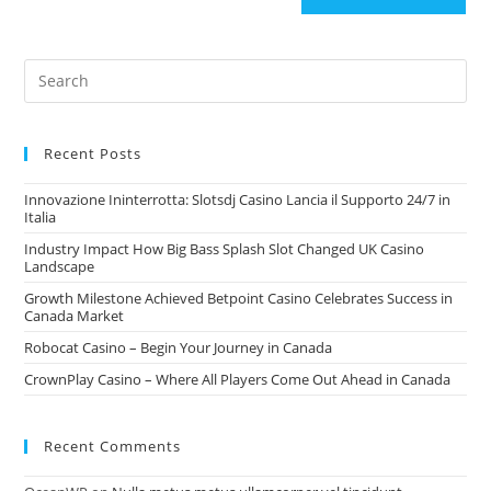
Recent Posts
Innovazione Ininterrotta: Slotsdj Casino Lancia il Supporto 24/7 in
Italia
Industry Impact How Big Bass Splash Slot Changed UK Casino
Landscape
Growth Milestone Achieved Betpoint Casino Celebrates Success in
Canada Market
Robocat Casino – Begin Your Journey in Canada
CrownPlay Casino – Where All Players Come Out Ahead in Canada
Recent Comments