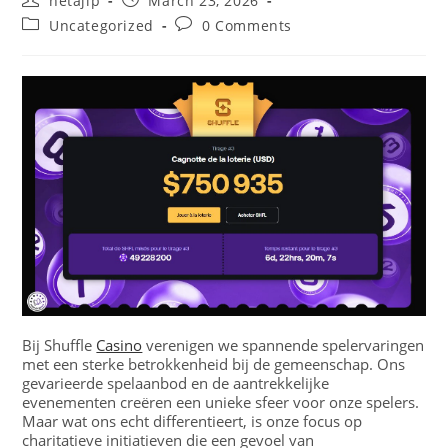
netajip
March 23, 2026
Uncategorized
0 Comments
Bij Shuffle
Casino
verenigen we spannende spelervaringen
met een sterke betrokkenheid bij de gemeenschap. Ons
gevarieerde spelaanbod en de aantrekkelijke
evenementen creëren een unieke sfeer voor onze spelers.
Maar wat ons echt differentieert, is onze focus op
charitatieve initiatieven die een gevoel van