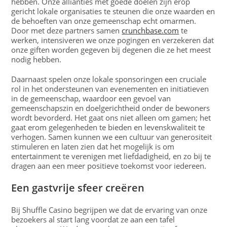
hebben. Onze allianties met goede doelen zijn erop
gericht lokale organisaties te steunen die onze waarden en
de behoeften van onze gemeenschap echt omarmen.
Door met deze partners samen
crunchbase.com
te
werken, intensiveren we onze pogingen en verzekeren dat
onze giften worden gegeven bij degenen die ze het meest
nodig hebben.
Daarnaast spelen onze lokale sponsoringen een cruciale
rol in het ondersteunen van evenementen en initiatieven
in de gemeenschap, waardoor een gevoel van
gemeenschapszin en doelgerichtheid onder de bewoners
wordt bevorderd. Het gaat ons niet alleen om gamen; het
gaat erom gelegenheden te bieden en levenskwaliteit te
verhogen. Samen kunnen we een cultuur van generositeit
stimuleren en laten zien dat het mogelijk is om
entertainment te verenigen met liefdadigheid, en zo bij te
dragen aan een meer positieve toekomst voor iedereen.
Een gastvrije sfeer creëren
Bij Shuffle Casino begrijpen we dat de ervaring van onze
bezoekers al start lang voordat ze aan een tafel