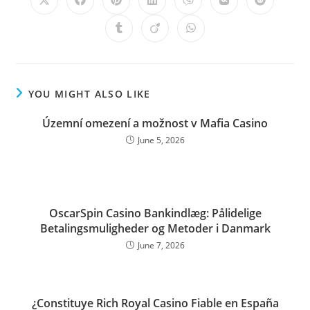
YOU MIGHT ALSO LIKE
Územní omezení a možnost v Mafia Casino
June 5, 2026
OscarSpin Casino Bankindlæg: Pålidelige
Betalingsmuligheder og Metoder i Danmark
June 7, 2026
¿Constituye Rich Royal Casino Fiable en España