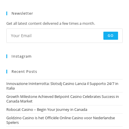
Newsletter
Get all latest content delivered a few times a month.
GO
Instagram
Recent Posts
Innovazione Ininterrotta: Slotsdj Casino Lancia il Supporto 24/7 in
Italia
Growth Milestone Achieved Betpoint Casino Celebrates Success in
Canada Market
Robocat Casino – Begin Your Journey in Canada
Goldzino Casino is het Officiële Online Casino voor Nederlandse
Spelers