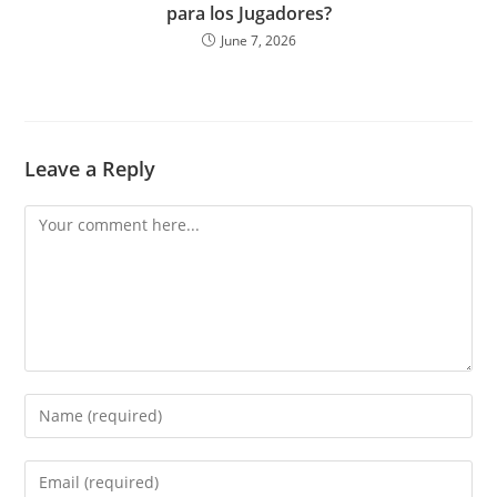
para los Jugadores?
June 7, 2026
Leave a Reply