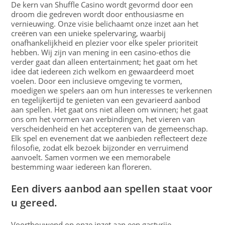
De kern van Shuffle Casino wordt gevormd door een
droom die gedreven wordt door enthousiasme en
vernieuwing. Onze visie belichaamt onze inzet aan het
creëren van een unieke spelervaring, waarbij
onafhankelijkheid en plezier voor elke speler prioriteit
hebben. Wij zijn van mening in een casino-ethos die
verder gaat dan alleen entertainment; het gaat om het
idee dat iedereen zich welkom en gewaardeerd moet
voelen. Door een inclusieve omgeving te vormen,
moedigen we spelers aan om hun interesses te verkennen
en tegelijkertijd te genieten van een gevarieerd aanbod
aan spellen. Het gaat ons niet alleen om winnen; het gaat
ons om het vormen van verbindingen, het vieren van
verscheidenheid en het accepteren van de gemeenschap.
Elk spel en evenement dat we aanbieden reflecteert deze
filosofie, zodat elk bezoek bijzonder en verruimend
aanvoelt. Samen vormen we een memorabele
bestemming waar iedereen kan floreren.
Een divers aanbod aan spellen staat voor
u gereed.
Voortbouwend op onze inzet aan een gastvrije