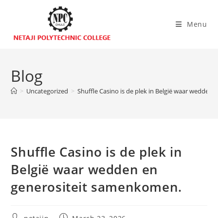
Menu
Blog
>
Uncategorized
>
Shuffle Casino is de plek in België waar wedden
Shuffle Casino is de plek in
België waar wedden en
generositeit samenkomen.