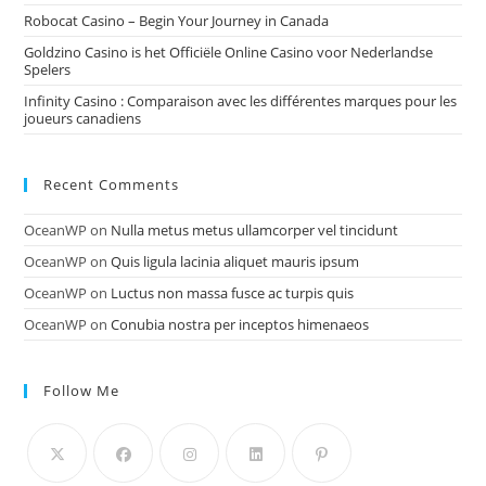
Robocat Casino – Begin Your Journey in Canada
Goldzino Casino is het Officiële Online Casino voor Nederlandse
Spelers
Infinity Casino : Comparaison avec les différentes marques pour les
joueurs canadiens
Recent Comments
OceanWP
on
Nulla metus metus ullamcorper vel tincidunt
OceanWP
on
Quis ligula lacinia aliquet mauris ipsum
OceanWP
on
Luctus non massa fusce ac turpis quis
OceanWP
on
Conubia nostra per inceptos himenaeos
Follow Me