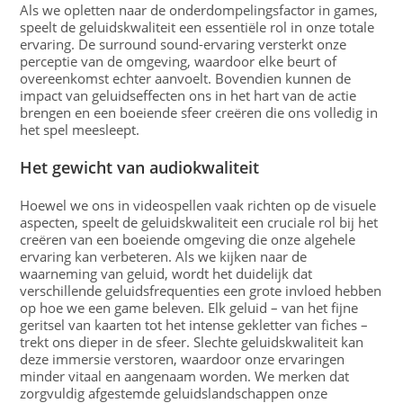
Als we opletten naar de onderdompelingsfactor in games,
speelt de geluidskwaliteit een essentiële rol in onze totale
ervaring. De surround sound-ervaring versterkt onze
perceptie van de omgeving, waardoor elke beurt of
overeenkomst echter aanvoelt. Bovendien kunnen de
impact van geluidseffecten ons in het hart van de actie
brengen en een boeiende sfeer creëren die ons volledig in
het spel meesleept.
Het gewicht van audiokwaliteit
Hoewel we ons in videospellen vaak richten op de visuele
aspecten, speelt de geluidskwaliteit een cruciale rol bij het
creëren van een boeiende omgeving die onze algehele
ervaring kan verbeteren. Als we kijken naar de
waarneming van geluid, wordt het duidelijk dat
verschillende geluidsfrequenties een grote invloed hebben
op hoe we een game beleven. Elk geluid – van het fijne
geritsel van kaarten tot het intense gekletter van fiches –
trekt ons dieper in de sfeer. Slechte geluidskwaliteit kan
deze immersie verstoren, waardoor onze ervaringen
minder vitaal en aangenaam worden. We merken dat
zorgvuldig afgestemde geluidslandschappen onze