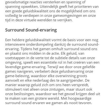
gevoelsmatige reacties versterken en spanning of
spanning opwekken. Uiteindelijk geeft het prioriteren van
een goede geluidskwaliteit ons de mogelijkheid om ons
volledig te verdiepen in onze gameomgevingen en onze
tijd in deze virtuele werelden te verrijken.
Surround Sound-ervaring
Een heldere geluidskwaliteit vormt de basis voor een nog
intensievere onderdompeling dankzij de surround sound-
ervaring. Tijdens het gamen omhult surround sound ons
en plaatst ons midden in de actie. Elk geluid, van
voetstappen in de verte tot de subtiele details van onze
omgeving, speelt een essentiële rol in het creëren van een
levendige game-ervaring. Terwijl we door onze geliefde
games navigeren, verbetert deze geluidservaring onze
game-beleving, waardoor elke overwinning groots
aanvoelt en elke nederlaag des te aangrijpender. De
manier waarop geluid zich om ons heen verspreidt,
stimuleert niet alleen onze zintuigen, maar stuurt ook
onze beslissingen, waardoor we het gevoel krijgen deel uit
te maken van een grotere wereld. Met hoogwaardige
surround sound ervaren we gamen als nooit tevoren.