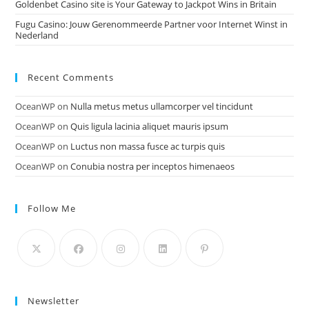
Goldenbet Casino site is Your Gateway to Jackpot Wins in Britain
Fugu Casino: Jouw Gerenommeerde Partner voor Internet Winst in
Nederland
Recent Comments
OceanWP
on
Nulla metus metus ullamcorper vel tincidunt
OceanWP
on
Quis ligula lacinia aliquet mauris ipsum
OceanWP
on
Luctus non massa fusce ac turpis quis
OceanWP
on
Conubia nostra per inceptos himenaeos
Follow Me
Newsletter