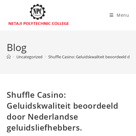
Menu
Blog
>
Uncategorized
>
Shuffle Casino: Geluidskwaliteit beoordeeld doo
Shuffle Casino:
Geluidskwaliteit beoordeeld
door Nederlandse
geluidsliefhebbers.