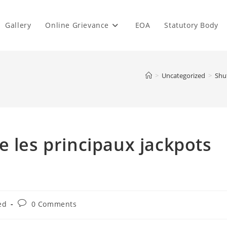
Gallery
Online Grievance
EOA
Statutory Body
>
Uncategorized
>
Shuf
e les principaux jackpots
ed
0 Comments