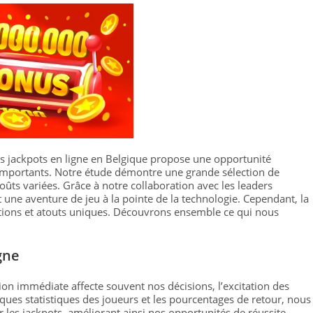
s jackpots en ligne en Belgique propose une opportunité
importants. Notre étude démontre une grande sélection de
goûts variées. Grâce à notre collaboration avec les leaders
it une aventure de jeu à la pointe de la technologie. Cependant, la
tions et atouts uniques. Découvrons ensemble ce qui nous
gne
ction immédiate affecte souvent nos décisions, l’excitation des
tiques statistiques des joueurs et les pourcentages de retour, nous
es jackpots, améliorant ainsi nos opportunités de réussite.