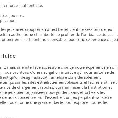
 renforce l’authenticité.
utres joueurs.
plication.
es jeux avec croupier en direct bénéficient de sessions de jeu
action authentique et la liberté de profiter de l’ambiance du casin
croupier en direct sont indispensables pour une expérience de jeu
 fluide
ant, mais une interface accessible change notre expérience en un
, nous profitons d’une navigation intuitive qui nous autorise de
trent qu’un design adaptatif améliore considérablement
temps sur les sites esthétiquement plaisants et faciles à utiliser.
 temps de chargement rapides, qui minimisent la frustration et
 de jeux bien organisées nous guident sans effort vers les
 de nous concentrer sur l’essentiel : un jeu palpitant sans être
elle nous donne une grande liberté pour explorer toutes les