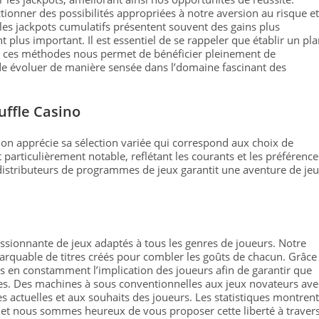
ctionner des possibilités appropriées à notre aversion au risque et
es jackpots cumulatifs présentent souvent des gains plus
lus important. Il est essentiel de se rappeler que établir un pl
er ces méthodes nous permet de bénéficier pleinement de
i de évoluer de manière sensée dans l’domaine fascinant des
uffle Casino
 on apprécie sa sélection variée qui correspond aux choix de
 particulièrement notable, reflétant les courants et les préférence
s distributeurs de programmes de jeux garantit une aventure de jeu
ssionnante de jeux adaptés à tous les genres de joueurs. Notre
rquable de titres créés pour combler les goûts de chacun. Grâce
 en constamment l’implication des joueurs afin de garantir que
es. Des machines à sous conventionnelles aux jeux novateurs ave
s actuelles et aux souhaits des joueurs. Les statistiques montrent
n, et nous sommes heureux de vous proposer cette liberté à traver