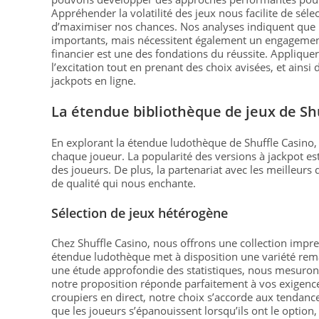
Appréhender la volatilité des jeux nous facilite de séle
d’maximiser nos chances. Nos analyses indiquent que l
importants, mais nécessitent également un engagement p
financier est une des fondations du réussite. Appliqu
l’excitation tout en prenant des choix avisées, et ains
jackpots en ligne.
La étendue bibliothèque de jeux de Sh
En explorant la étendue ludothèque de Shuffle Casino,
chaque joueur. La popularité des versions à jackpot est
des joueurs. De plus, la partenariat avec les meilleur
de qualité qui nous enchante.
Sélection de jeux hétérogène
Chez Shuffle Casino, nous offrons une collection impre
étendue ludothèque met à disposition une variété rema
une étude approfondie des statistiques, nous mesurons
notre proposition réponde parfaitement à vos exigenc
croupiers en direct, notre choix s’accorde aux tendance
que les joueurs s’épanouissent lorsqu’ils ont le optio