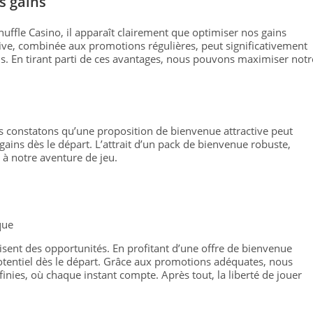
s gains
ffle Casino, il apparaît clairement que optimiser nos gains
ctive, combinée aux promotions régulières, peut significativement
ns. En tirant parti de ces avantages, nous pouvons maximiser notr
us constatons qu’une proposition de bienvenue attractive peut
ains dès le départ. L’attrait d’un pack de bienvenue robuste,
 à notre aventure de jeu.
que
lisent des opportunités. En profitant d’une offre de bienvenue
otentiel dès le départ. Grâce aux promotions adéquates, nous
inies, où chaque instant compte. Après tout, la liberté de jouer