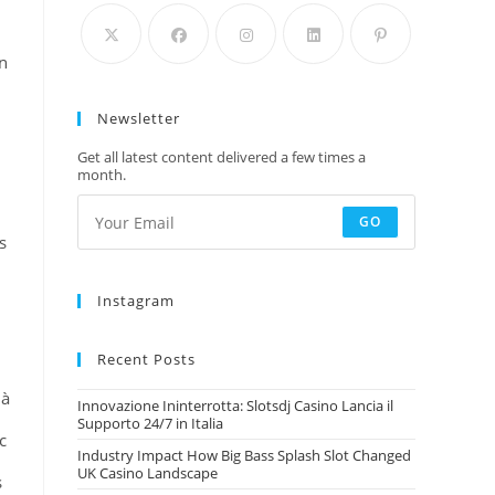
an
Newsletter
Get all latest content delivered a few times a
month.
GO
s
Instagram
Recent Posts
 à
Innovazione Ininterrotta: Slotsdj Casino Lancia il
Supporto 24/7 in Italia
c
Industry Impact How Big Bass Splash Slot Changed
UK Casino Landscape
s