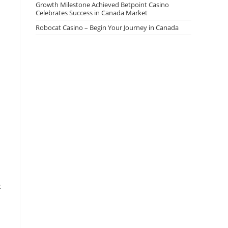
Growth Milestone Achieved Betpoint Casino
Celebrates Success in Canada Market
Robocat Casino – Begin Your Journey in Canada
x