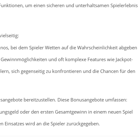
 Funktionen, um einen sicheren und unterhaltsamen Spielerlebnis
elseitig:
asinos, bei dem Spieler Wetten auf die Wahrscheinlichkeit abgeben
an Gewinnmöglichkeiten und oft komplexe Features wie Jackpot-
lern, sich gegenseitig zu konfrontieren und die Chancen für den
usangebote bereitzustellen. Diese Bonusangebote umfassen:
lungsgeld oder den ersten Gesamtgewinn in einem neuen Spiel
n Einsatzes wird an die Spieler zurückgegeben.