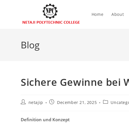
Home
About
Blog
Sichere Gewinne bei 
netajip
December 21, 2025
Uncateg
Definition und Konzept