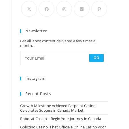
Newsletter
Get all latest content delivered a few times a
month.
GO
Instagram
Recent Posts
Growth Milestone Achieved Betpoint Casino
Celebrates Success in Canada Market
Robocat Casino – Begin Your Journey in Canada
Goldzino Casino is het Officiële Online Casino voor