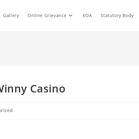
Gallery
Online Grievance
EOA
Statutory Body
Winny Casino
orized