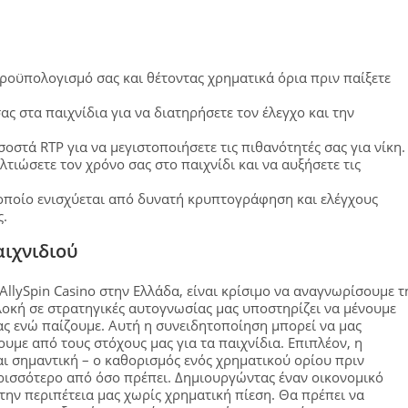
ροϋπολογισμό σας και θέτοντας χρηματικά όρια πριν παίξετε
σας στα παιχνίδια για να διατηρήσετε τον έλεγχο και την
οστά RTP για να μεγιστοποιήσετε τις πιθανότητές σας για νίκη.
λτιώσετε τον χρόνο σας στο παιχνίδι και να αυξήσετε τις
 οποίο ενισχύεται από δυνατή κρυπτογράφηση και ελέγχους
ς.
ιχνιδιού
llySpin Casino στην Ελλάδα, είναι κρίσιμο να αναγνωρίσουμε τ
οκή σε στρατηγικές αυτογνωσίας μας υποστηρίζει να μένουμε
μας ενώ παίζουμε. Αυτή η συνειδητοποίηση μπορεί να μας
με από τους στόχους μας για τα παιχνίδια. Επιπλέον, η
ι σημαντική – ο καθορισμός ενός χρηματικού ορίου πριν
ρισσότερο από όσο πρέπει. Δημιουργώντας έναν οικονομικό
ην περιπέτεια μας χωρίς χρηματική πίεση. Θα πρέπει να