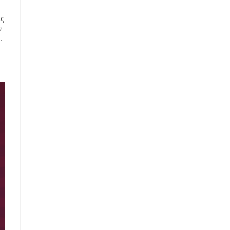
άς
υ
.