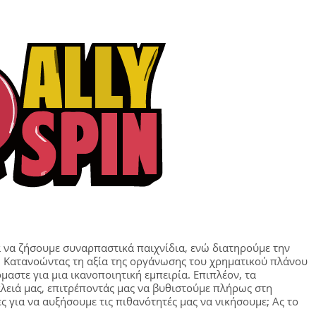
ία να ζήσουμε συναρπαστικά παιχνίδια, ενώ διατηρούμε την
. Κατανοώντας τη αξία της οργάνωσης του χρηματικού πλάνου
μαστε για μια ικανοποιητική εμπειρία. Επιπλέον, τα
ειά μας, επιτρέποντάς μας να βυθιστούμε πλήρως στη
ς για να αυξήσουμε τις πιθανότητές μας να νικήσουμε; Ας το