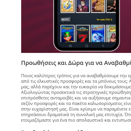
Προωθήσεις και Δώρα για να Αναβαθμί
Ποιος καλύτερος τρόπος για να αναβαθμίσουμε την εμ
από τις ελκυστικές προσφορές και τα μπόνους τους; 
μας, αλλά παρέχουν και την ευκαιρία να δοκιμάσουμε
Αξιολογώντας προσεκτικά τις στρατηγικές προώθηση
επιπρόσθετες ανταμοιβές και να αυξήσουμε σημαντικ
σεζόν προσφορές και τα πακέτα καλωσορίσματος είναι
στην ευχαρίστησή μας. Είναι κρίσιμο να παραμένετε
επηρεάσουν δραματικά τη συνολική μας επιτυχία. Ότ
ετοιμαζόμαστε για ένα πιο απολαυστικό και εντυπωσια