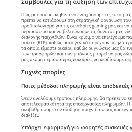
Συμβουλές για τη αύξηση των επιτυχιώ
Πώς μπορούμε αληθινά να ενισχύσουμε τις ευκαιρίες
πρέπει να εστιάσουμε στη στρατηγική οργάνωση του
προϋπολογισμό για τις συνεδρίες gaming μας και να
περισσότερο και να βελτιώνουμε τις δυνατότητες νίκη
διαλογής παιχνιδιών. Είναι κρίσιμο να επιλέγουμε 
παίκτη (RTP), καθώς αυτά γενικά παρέχουν υψηλότερ
τα οποία είμαστε οικείοι, καθώς οι γνώσεις μας θα ε
των προσφορών και των μπόνους μπορεί να μας δώσ
μας ακόμη περισσότερες ευκαιρίες να κερδίσουμε σημ
Συχνές απορίες
Ποιες μέθοδοι πληρωμής είναι αποδεκτές σ
Όταν αναλύουμε τρόπους πληρωμής, θα πρέπει να επι
αποτελεσματικότητα της επεξεργασίας πληρωμών. Η 
αναβαθμίσουμε την αίσθηση παιχνιδιού μας και εγγυ
διαλέξει.
Υπάρχει εφαρμογή για φορητές συσκευές γι