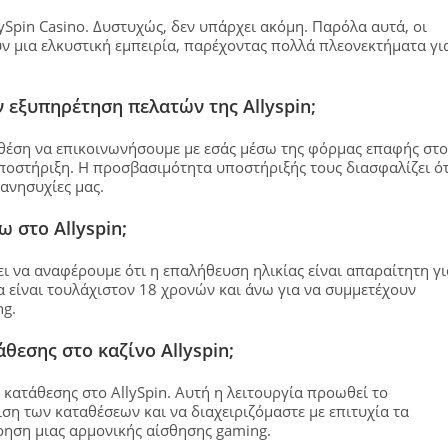
ySpin Casino. Δυστυχώς, δεν υπάρχει ακόμη. Παρόλα αυτά, οι
ουν μια ελκυστική εμπειρία, παρέχοντας πολλά πλεονεκτήματα γι
 εξυπηρέτηση πελατών της Allyspin;
 θέση να επικοινωνήσουμε με εσάς μέσω της φόρμας επαφής στ
ποστήριξη. Η προσβασιμότητα υποστήριξής τους διασφαλίζει ότ
 ανησυχίες μας.
 στο Allyspin;
ι να αναφέρουμε ότι η επαλήθευση ηλικίας είναι απαραίτητη γι
να είναι τουλάχιστον 18 χρονών και άνω για να συμμετέχουν
ng.
θεσης στο καζίνο Allyspin;
κατάθεσης στο AllySpin. Αυτή η λειτουργία προωθεί το
ιση των καταθέσεων και να διαχειριζόμαστε με επιτυχία τα
ήρηση μιας αρμονικής αίσθησης gaming.