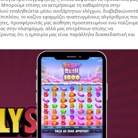
. Μπορούμε επίσης να εκτιμήσουμε τη καθαρότητα στην
ιδιού επαληθεύεται μέσω ανεξάρτητων ελέγχων, διαβεβαιώνοντ
 Επιπλέον, το καζίνο εφαρμόζει αναπτυγμένους αλγόριθμους πο
τες, προσφέροντάς μας αίσθηση προστατευμένοι ενώ παίζουμε
μας στην πλατφόρμα, αλλά μας επιτρέπουν επίσης να
ροντας ότι η εμπειρία μας είναι παράλληλα διασκεδαστική και