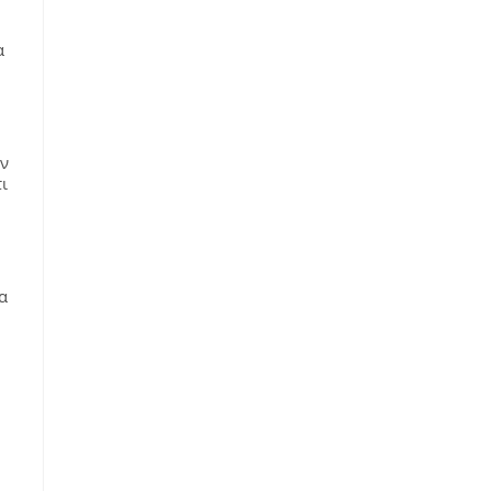
α
ον
ι
α