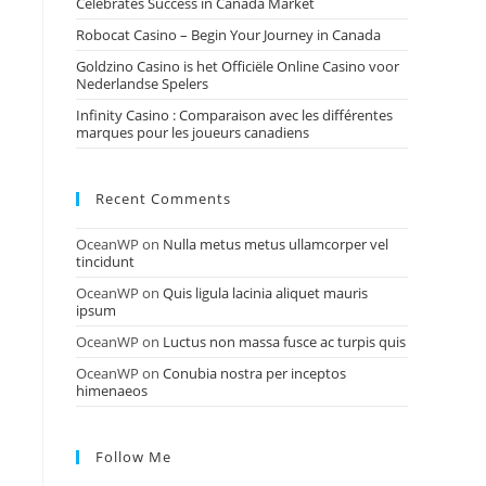
Celebrates Success in Canada Market
Robocat Casino – Begin Your Journey in Canada
Goldzino Casino is het Officiële Online Casino voor
Nederlandse Spelers
Infinity Casino : Comparaison avec les différentes
marques pour les joueurs canadiens
Recent Comments
OceanWP
on
Nulla metus metus ullamcorper vel
tincidunt
OceanWP
on
Quis ligula lacinia aliquet mauris
ipsum
OceanWP
on
Luctus non massa fusce ac turpis quis
OceanWP
on
Conubia nostra per inceptos
himenaeos
Follow Me