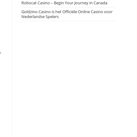
Robocat Casino – Begin Your Journey in Canada
Goldzino Casino is het Officiële Online Casino voor
Nederlandse Spelers
,