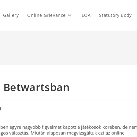
Gallery
Online Grievance
EOA
Statutory Body
a Betwartsban
d
kben egyre nagyobb figyelmet kapott a játékosok körében, de ne
gos választás. Miután alaposan megvizsgáltuk ezt az online