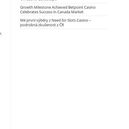
Growth Milestone Achieved Betpoint Casino
Celebrates Success in Canada Market
Mé první výběry z Need for Slots Casino –
podrobná zkušenost z ČR
k