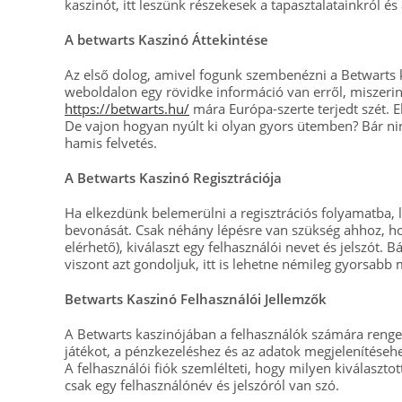
kaszinót, itt leszünk részekesek a tapasztalatainkról é
A betwarts Kaszinó Áttekintése
Az első dolog, amivel fogunk szembenézni a Betwarts k
weboldalon egy rövidke információ van erről, miszerint
https://betwarts.hu/
mára Európa-szerte terjedt szét. E
De vajon hogyan nyúlt ki olyan gyors ütemben? Bár ni
hamis felvetés.
A Betwarts Kaszinó Regisztrációja
Ha elkezdünk belemerülni a regisztrációs folyamatba,
bevonását. Csak néhány lépésre van szükség ahhoz, hogy 
elérhető), kiválaszt egy felhasználói nevet és jelszót.
viszont azt gondoljuk, itt is lehetne némileg gyorsabb 
Betwarts Kaszinó Felhasználói Jellemzők
A Betwarts kaszinójában a felhasználók számára rengete
játékot, a pénzkezeléshez és az adatok megjelenítésehez
A felhasználói fiók szemlélteti, hogy milyen kiválaszto
csak egy felhasználónév és jelszóról van szó.