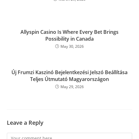
Allyspin Casino Is Where Every Bet Brings
Possibility in Canada
May 30, 2026
Új Frumzi Kaszinó Bejelentkezési Jelszó Beállítása
Teljes Útmutató Magyarországon
May 29, 2026
Leave a Reply