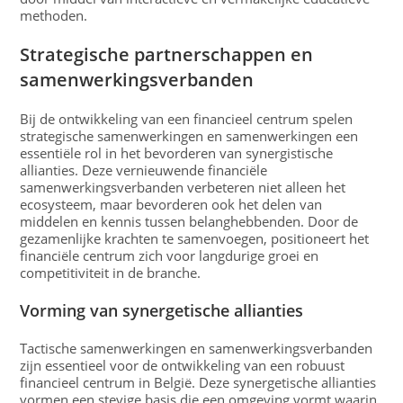
methoden.
Strategische partnerschappen en
samenwerkingsverbanden
Bij de ontwikkeling van een financieel centrum spelen
strategische samenwerkingen en samenwerkingen een
essentiële rol in het bevorderen van synergistische
allianties. Deze vernieuwende financiële
samenwerkingsverbanden verbeteren niet alleen het
ecosysteem, maar bevorderen ook het delen van
middelen en kennis tussen belanghebbenden. Door de
gezamenlijke krachten te samenvoegen, positioneert het
financiële centrum zich voor langdurige groei en
competitiviteit in de branche.
Vorming van synergetische allianties
Tactische samenwerkingen en samenwerkingsverbanden
zijn essentieel voor de ontwikkeling van een robuust
financieel centrum in België. Deze synergetische allianties
vormen een stevige basis die een omgeving vormt waarin