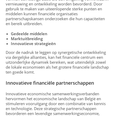
vernieuwing en ontwikkeling worden bevorderd. Door
gebruik te maken van uiteenlopende sterke punten en
middelen kunnen financiële organisaties
partnerschapskansen onderzoeken die hun capaciteiten
en bereik uitbreiden.
Gedeelde middelen
Marktuitbreiding
Innovatieve strategieën
Door de nadruk te leggen op synergetische ontwikkeling
via dergelijke allianties, kan het financiële centrum een
uitzonderlijke dynamiek bereiken, wat uiteindelijk zowel
de lokale economieën als het grotere financiële landschap
ten goede komt.
Innovatieve financiële partnerschappen
Innovatieve economische samenwerkingsverbanden
hervormen het economische landschap van België en
stimuleren vooruitgang door een combinatie van kennis
en technologie. Deze strategische partnerschappen
bevorderen een levendige samenwerkingseconomie,