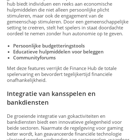
hub biedt individuen een reeks aan economische
hulpmiddelen die niet alleen persoonlijke plicht
stimuleren, maar ook de engagement van de
gemeenschap stimuleren. Door een gemeenschappelijke
setting te creëren, stelt het spelers in staat doordachte
oordeel te nemen zonder hun autonomie op te geven.
Persoonlijke budgetteringstools
Educatieve hulpmiddelen voor beleggen
Communityforums
Met deze features verrijkt de Finance Hub de totale
spelervaring en bevordert tegelijkertijd financiële
onafhankelijkheid.
Integratie van kansspelen en
bankdiensten
De groeiende integratie van gokactiviteiten en
bankdiensten biedt een innovatieve gelegenheid voor
beide sectoren. Naarmate de regelgeving voor gaming
beter wordt, kan geavanceerde financiële technologie
vloeiend worden verbonden aan casinospelen, waardoor