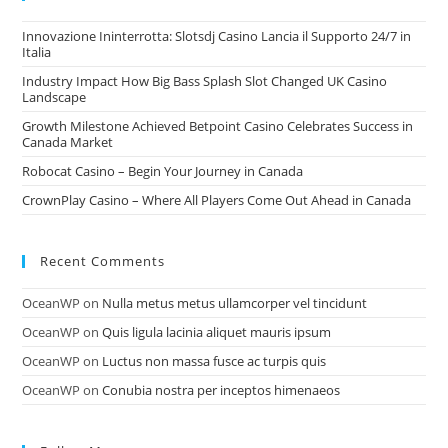
Innovazione Ininterrotta: Slotsdj Casino Lancia il Supporto 24/7 in
Italia
Industry Impact How Big Bass Splash Slot Changed UK Casino
Landscape
Growth Milestone Achieved Betpoint Casino Celebrates Success in
Canada Market
Robocat Casino – Begin Your Journey in Canada
CrownPlay Casino – Where All Players Come Out Ahead in Canada
Recent Comments
OceanWP
on
Nulla metus metus ullamcorper vel tincidunt
OceanWP
on
Quis ligula lacinia aliquet mauris ipsum
OceanWP
on
Luctus non massa fusce ac turpis quis
OceanWP
on
Conubia nostra per inceptos himenaeos