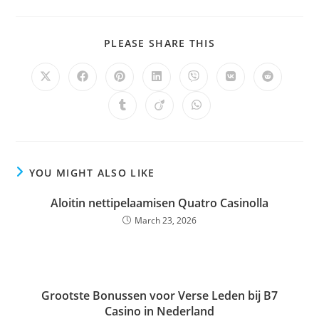
PLEASE SHARE THIS
YOU MIGHT ALSO LIKE
Aloitin nettipelaamisen Quatro Casinolla
March 23, 2026
Grootste Bonussen voor Verse Leden bij B7
Casino in Nederland