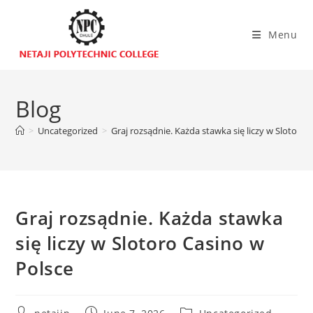
Menu
Blog
>
Uncategorized
>
Graj rozsądnie. Każda stawka się liczy w Slotoro 
Graj rozsądnie. Każda stawka
się liczy w Slotoro Casino w
Polsce