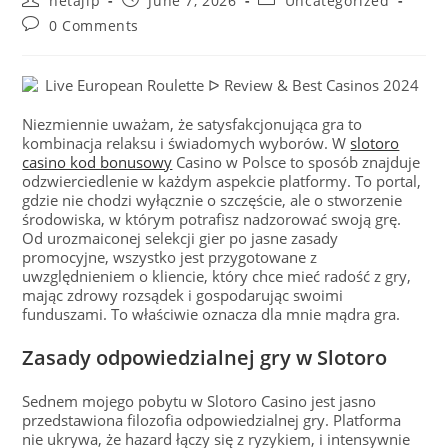
netajip
June 7, 2026
Uncategorized
0 Comments
Niezmiennie uważam, że satysfakcjonująca gra to
kombinacja relaksu i świadomych wyborów. W
slotoro
casino kod bonusowy
Casino w Polsce to sposób znajduje
odzwierciedlenie w każdym aspekcie platformy. To portal,
gdzie nie chodzi wyłącznie o szczęście, ale o stworzenie
środowiska, w którym potrafisz nadzorować swoją grę.
Od urozmaiconej selekcji gier po jasne zasady
promocyjne, wszystko jest przygotowane z
uwzględnieniem o kliencie, który chce mieć radość z gry,
mając zdrowy rozsądek i gospodarując swoimi
funduszami. To właściwie oznacza dla mnie mądra gra.
Zasady odpowiedzialnej gry w Slotoro
Sednem mojego pobytu w Slotoro Casino jest jasno
przedstawiona filozofia odpowiedzialnej gry. Platforma
nie ukrywa, że hazard łączy się z ryzykiem, i intensywnie