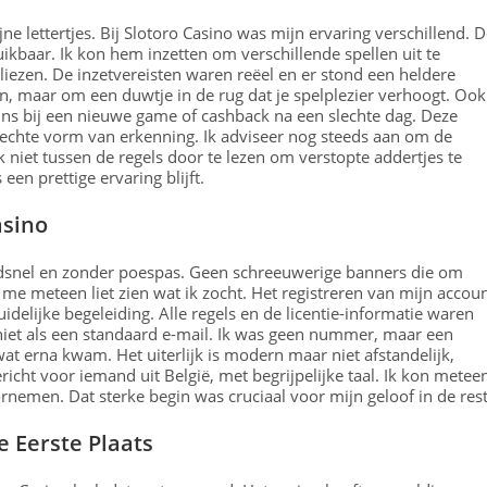
ne lettertjes. Bij Slotoro Casino was mijn ervaring verschillend. 
ikbaar. Ik kon hem inzetten om verschillende spellen uit te
rliezen. De inzetvereisten waren reëel en er stond een heldere
en, maar om een duwtje in de rug dat je spelplezier verhoogt. Ook
spins bij een nieuwe game of cashback na een slechte dag. Deze
n echte vorm van erkenning. Ik adviseer nog steeds aan om de
niet tussen de regels door te lezen om verstopte addertjes te
en prettige ervaring blijft.
asino
dsnel en zonder poespas. Geen schreeuwerige banners die om
me meteen liet zien wat ik zocht. Het registreren van mijn accou
elijke begeleiding. Alle regels en de licentie-informatie waren
 niet als een standaard e-mail. Ik was geen nummer, maar een
at erna kwam. Het uiterlijk is modern maar niet afstandelijk,
ericht voor iemand uit België, met begrijpelijke taal. Ik kon metee
rnemen. Dat sterke begin was cruciaal voor mijn geloof in de rest
e Eerste Plaats