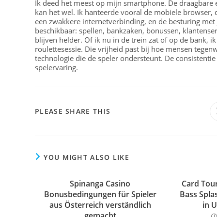
Ik deed het meest op mijn smartphone. De draagbare erv
kan het wel. Ik hanteerde vooral de mobiele browser, d
een zwakkere internetverbinding, en de besturing met je 
beschikbaar: spellen, bankzaken, bonussen, klantenser
blijven helder. Of ik nu in de trein zat of op de bank, i
roulettesessie. Die vrijheid past bij hoe mensen tegenw
technologie die de speler ondersteunt. De consistentie
spelervaring.
PLEASE SHARE THIS
YOU MIGHT ALSO LIKE
Spinanga Casino
Card Tou
Bonusbedingungen für Spieler
Bass Spla
aus Österreich verständlich
in 
gemacht