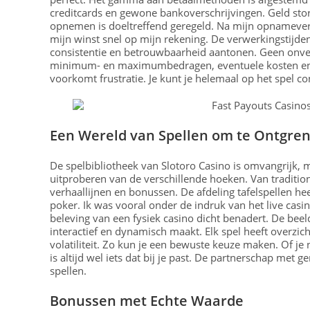
creditcards en gewone bankoverschrijvingen. Geld storte
opnemen is doeltreffend geregeld. Na mijn opnameverzo
mijn winst snel op mijn rekening. De verwerkingstijd
consistentie en betrouwbaarheid aantonen. Geen onve
minimum- en maximumbedragen, eventuele kosten en ve
voorkomt frustratie. Je kunt je helemaal op het spel co
Een Wereld van Spellen om te Ontgre
De spelbibliotheek van Slotoro Casino is omvangrijk, ma
uitproberen van de verschillende hoeken. Van tradition
verhaallijnen en bonussen. De afdeling tafelspellen hee
poker. Ik was vooral onder de indruk van het live casin
beleving van een fysiek casino dicht benadert. De beeld
interactief en dynamisch maakt. Elk spel heeft overzich
volatiliteit. Zo kun je een bewuste keuze maken. Of je 
is altijd wel iets dat bij je past. De partnerschap me
spellen.
Bonussen met Echte Waarde