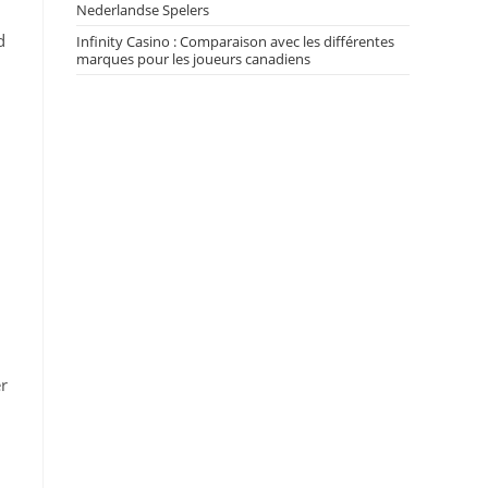
Nederlandse Spelers
d
Infinity Casino : Comparaison avec les différentes
marques pour les joueurs canadiens
er