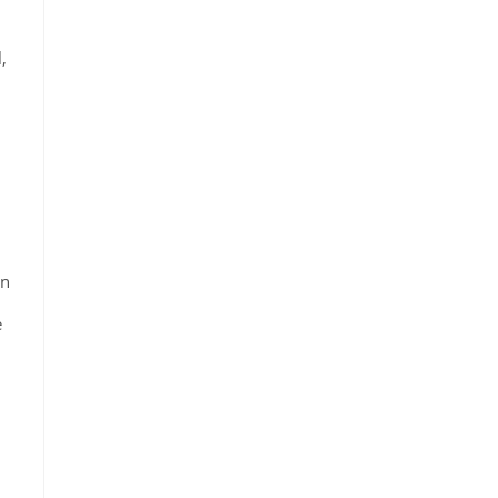
,
en
e