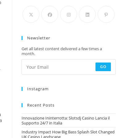
o
Newsletter
Get all latest content delivered a few times a
month.
GO
r
Instagram
Recent Posts
ù
Innovazione Ininterrotta: Slotsdj Casino Lancia il
a
Supporto 24/7 in Italia
Industry Impact How Big Bass Splash Slot Changed
UK Casino Landscape