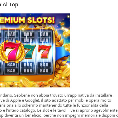
à Al Top
ondario. Sebbene non abbia trovato un’app nativa da installare
ive di Apple e Google), il sito adattato per mobile opera molto
mensiona allo schermo mantenendo tutte le funzionalità della
 e l’intero catalogo. Le slot e le tavoli live si aprono agevolmente
app diventa un beneficio, perché non impegni memoria e disponi d