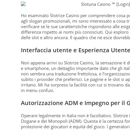
Ho esaminato Slotrize Casino per comprendere cosa por
agli slogan promozionali, mi sono interessato a cosa t
verificare se le sue caratteristiche rispondono alle esi
differenza rispetto ai nomi più conosciuti. Qui esploro se
delle slot e altro ancora. Il quadro che ne esce dovrebbe
Interfaccia utente e Esperienza Utente 
Non appena arrivi su Slotrize Casino, la sensazione è di
e smartphone, un dettaglio importante dato che gli ital
non sembra una traduzione frettolosa, e l’organizzazione
subito i provider che preferisci. Le pagine e le slot s
irritano. Mi ha sorpreso la facilità con cui si trovano da
in menu confusi.
Autorizzazione ADM e Impegno per il G
Operare legalmente in Italia non è facoltativo. Slotrize 
Dogane e dei Monopoli (ADM). Questa è la certezza fon
protezione dei giocatori e equità del gioco. I generator