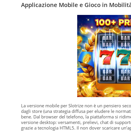
Applicazione Mobile e Gioco in Mobilit
La versione mobile per Slotrize non è un pensiero sec
dagli store (una strategia diffusa per eludere le normat
bene. Dal browser del telefono, la piattaforma si ridi
versione desktop: versamenti, prelievi, chat di supporto
grazie a tecnologia HTML5. Il non dover scaricare un’