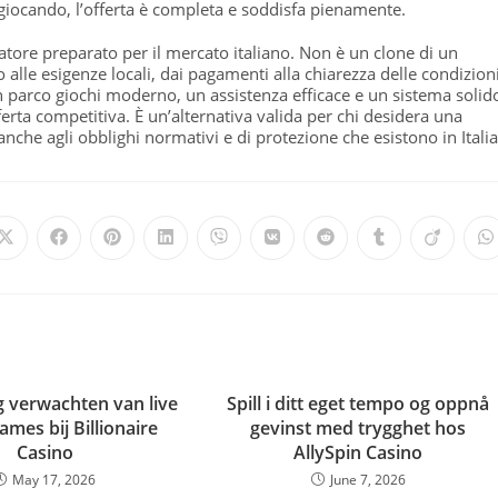
giocando, l’offerta è completa e soddisfa pienamente.
atore preparato per il mercato italiano. Non è un clone di un
alle esigenze locali, dai pagamenti alla chiarezza delle condizioni
un parco giochi moderno, un assistenza efficace e un sistema solid
rta competitiva. È un’alternativa valida per chi desidera una
anche agli obblighi normativi e di protezione che esistono in Italia
g verwachten van live
Spill i ditt eget tempo og oppnå
ames bij Billionaire
gevinst med trygghet hos
Casino
AllySpin Casino
May 17, 2026
June 7, 2026