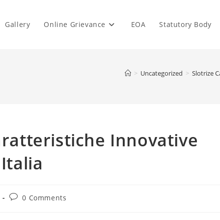
Gallery
Online Grievance
EOA
Statutory Body
>
Uncategorized
>
Slotrize C
aratteristiche Innovative
Italia
0 Comments