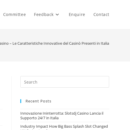
Committee
Feedback
Enquire
Contact
asino – Le Caratteristiche Innovative del Casinò Presenti in Italia
Recent Posts
Innovazione Ininterrotta: Slotsdj Casino Lancia il
Supporto 24/7 in Italia
Industry Impact How Big Bass Splash Slot Changed