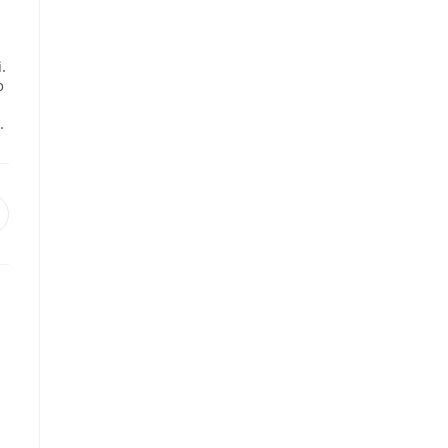
.
o
.