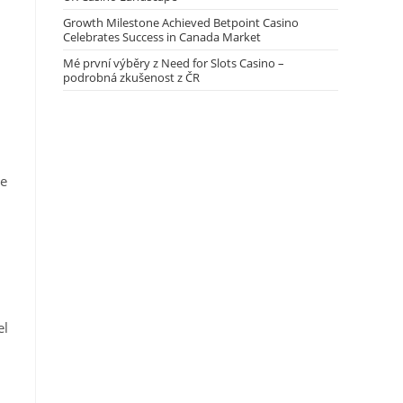
Growth Milestone Achieved Betpoint Casino
Celebrates Success in Canada Market
Mé první výběry z Need for Slots Casino –
podrobná zkušenost z ČR
re
el