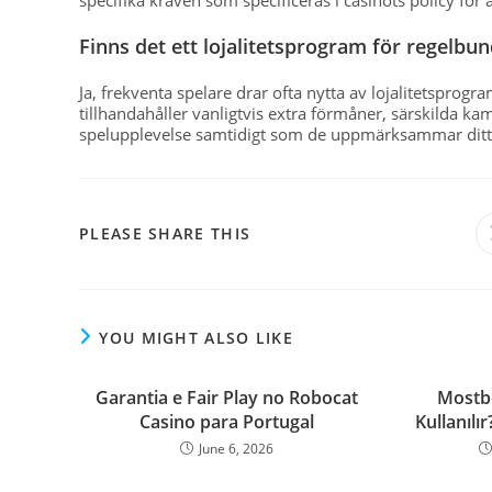
Finns det ett lojalitetsprogram för regelbu
Ja, frekventa spelare drar ofta nytta av lojalitetspr
tillhandahåller vanligtvis extra förmåner, särskilda k
spelupplevelse samtidigt som de uppmärksammar ditt 
PLEASE SHARE THIS
YOU MIGHT ALSO LIKE
Garantia e Fair Play no Robocat
Mostbe
Casino para Portugal
Kullanıl
June 6, 2026