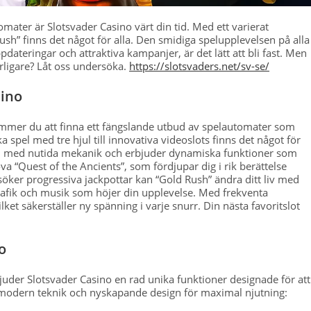
omater är Slotsvader Casino värt din tid. Med ett varierat
Rush” finns det något för alla. Den smidiga spelupplevelsen på alla
ateringar och attraktiva kampanjer, är det lätt att bli fast. Men
erligare? Låt oss undersöka.
https://slotsvaders.net/sv-se/
sino
ommer du att finna ett fängslande utbud av spelautomater som
 spel med tre hjul till innovativa videoslots finns det något för
talgi med nutida mekanik och erbjuder dynamiska funktioner som
 “Quest of the Ancients”, som fördjupar dig i rik berättelse
ker progressiva jackpottar kan “Gold Rush” ändra ditt liv med
 grafik och musik som höjer din upplevelse. Med frekventa
lket säkerställer ny spänning i varje snurr. Din nästa favoritslot
o
der Slotsvader Casino en rad unika funktioner designade för att
r modern teknik och nyskapande design för maximal njutning: