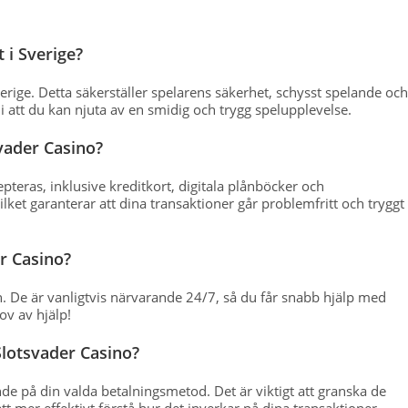
 i Sverige?
Sverige. Detta säkerställer spelarens säkerhet, schysst spelande och
 i att du kan njuta av en smidig och trygg spelupplevelse.
vader Casino?
teras, inklusive kreditkort, digitala plånböcker och
ilket garanterar att dina transaktioner går problemfritt och tryggt
r Casino?
n. De är vanligtvis närvarande 24/7, så du får snabb hjälp med
ov av hjälp!
Slotsvader Casino?
ende på din valda betalningsmetod. Det är viktigt att granska de
att mer effektivt förstå hur det inverkar på dina transaktioner.