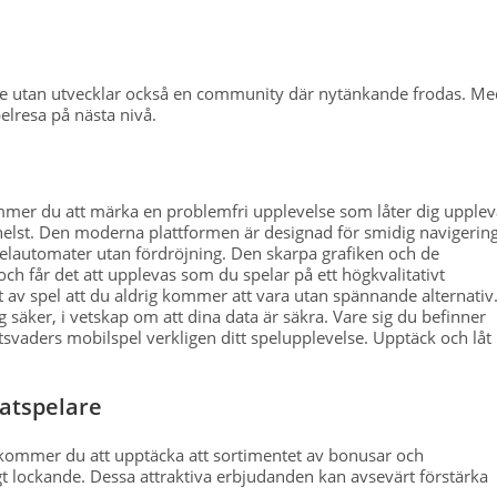
ande utan utvecklar också en community där nytänkande frodas. Me
pelresa på nästa nivå.
mmer du att märka en problemfri upplevelse som låter dig upplev
elst. Den moderna plattformen är designad för smidig navigering
spelautomater utan fördröjning. Den skarpa grafiken och de
h får det att upplevas som du spelar på ett högkvalitativt
t av spel att du aldrig kommer att vara utan spännande alternativ
 säker, i vetskap om att dina data är säkra. Vare sig du befinner
tsvaders mobilspel verkligen ditt spelupplevelse. Upptäck och låt
atspelare
 kommer du att upptäcka att sortimentet av bonusar och
t lockande. Dessa attraktiva erbjudanden kan avsevärt förstärka