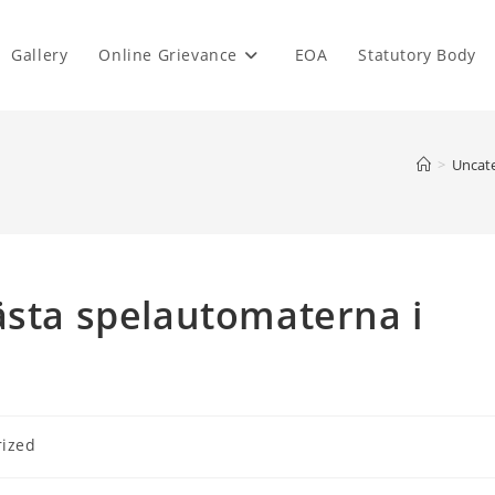
Gallery
Online Grievance
EOA
Statutory Body
>
Uncat
ästa spelautomaterna i
rized