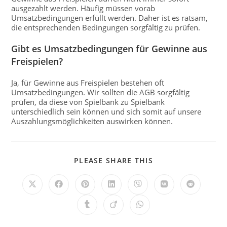
ausgezahlt werden. Häufig müssen vorab
Umsatzbedingungen erfüllt werden. Daher ist es ratsam,
die entsprechenden Bedingungen sorgfältig zu prüfen.
Gibt es Umsatzbedingungen für Gewinne aus
Freispielen?
Ja, für Gewinne aus Freispielen bestehen oft
Umsatzbedingungen. Wir sollten die AGB sorgfältig
prüfen, da diese von Spielbank zu Spielbank
unterschiedlich sein können und sich somit auf unsere
Auszahlungsmöglichkeiten auswirken können.
PLEASE SHARE THIS