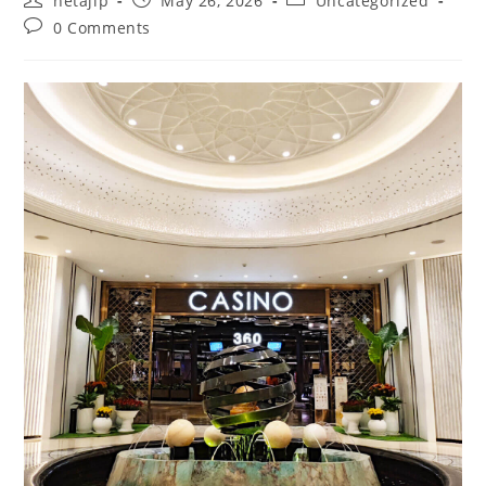
netajip
May 26, 2026
Uncategorized
0 Comments