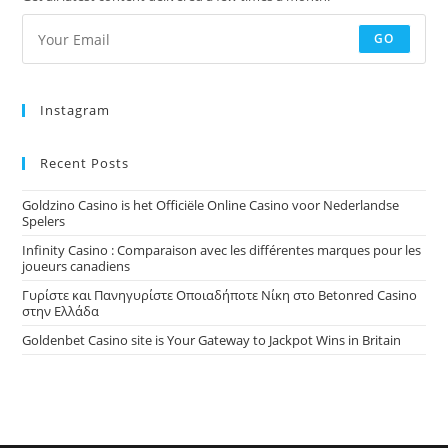
GO
Instagram
Recent Posts
Goldzino Casino is het Officiële Online Casino voor Nederlandse
Spelers
Infinity Casino : Comparaison avec les différentes marques pour les
joueurs canadiens
Γυρίστε και Πανηγυρίστε Οποιαδήποτε Νίκη στο Betonred Casino
στην Ελλάδα
Goldenbet Casino site is Your Gateway to Jackpot Wins in Britain