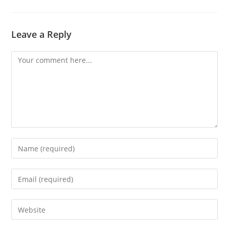
Leave a Reply