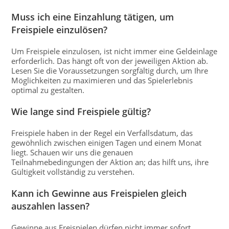
Muss ich eine Einzahlung tätigen, um
Freispiele einzulösen?
Um Freispiele einzulösen, ist nicht immer eine Geldeinlage
erforderlich. Das hängt oft von der jeweiligen Aktion ab.
Lesen Sie die Voraussetzungen sorgfältig durch, um Ihre
Möglichkeiten zu maximieren und das Spielerlebnis
optimal zu gestalten.
Wie lange sind Freispiele gültig?
Freispiele haben in der Regel ein Verfallsdatum, das
gewöhnlich zwischen einigen Tagen und einem Monat
liegt. Schauen wir uns die genauen
Teilnahmebedingungen der Aktion an; das hilft uns, ihre
Gültigkeit vollständig zu verstehen.
Kann ich Gewinne aus Freispielen gleich
auszahlen lassen?
Gewinne aus Freispielen dürfen nicht immer sofort