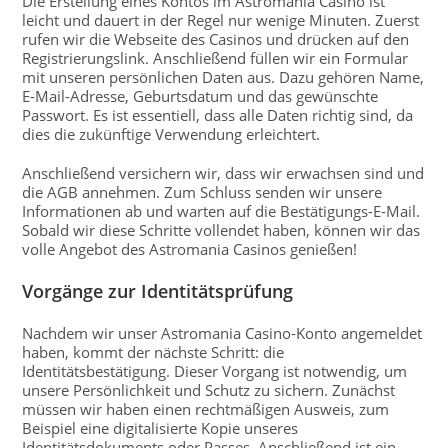
Die Erstellung eines Kontos im Astromania Casino ist
leicht und dauert in der Regel nur wenige Minuten. Zuerst
rufen wir die Webseite des Casinos und drücken auf den
Registrierungslink. Anschließend füllen wir ein Formular
mit unseren persönlichen Daten aus. Dazu gehören Name,
E-Mail-Adresse, Geburtsdatum und das gewünschte
Passwort. Es ist essentiell, dass alle Daten richtig sind, da
dies die zukünftige Verwendung erleichtert.
Anschließend versichern wir, dass wir erwachsen sind und
die AGB annehmen. Zum Schluss senden wir unsere
Informationen ab und warten auf die Bestätigungs-E-Mail.
Sobald wir diese Schritte vollendet haben, können wir das
volle Angebot des Astromania Casinos genießen!
Vorgänge zur Identitätsprüfung
Nachdem wir unser Astromania Casino-Konto angemeldet
haben, kommt der nächste Schritt: die
Identitätsbestätigung. Dieser Vorgang ist notwendig, um
unsere Persönlichkeit und Schutz zu sichern. Zunächst
müssen wir haben einen rechtmäßigen Ausweis, zum
Beispiel eine digitalisierte Kopie unseres
Identitätsdokuments oder Passes. Anschließend ist ein