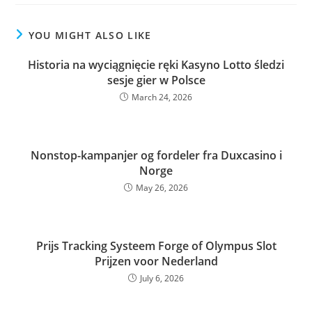
YOU MIGHT ALSO LIKE
Historia na wyciągnięcie ręki Kasyno Lotto śledzi
sesje gier w Polsce
March 24, 2026
Nonstop-kampanjer og fordeler fra Duxcasino i
Norge
May 26, 2026
Prijs Tracking Systeem Forge of Olympus Slot
Prijzen voor Nederland
July 6, 2026