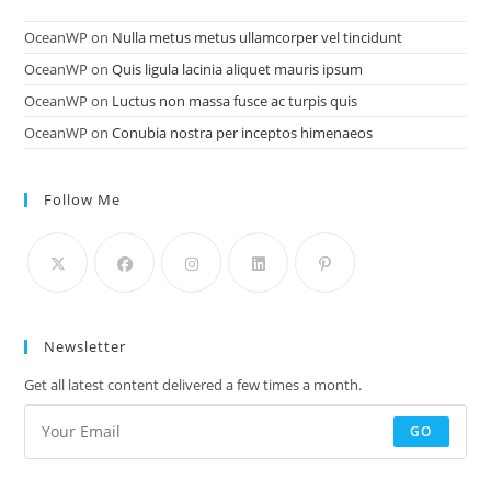
OceanWP
on
Nulla metus metus ullamcorper vel tincidunt
OceanWP
on
Quis ligula lacinia aliquet mauris ipsum
OceanWP
on
Luctus non massa fusce ac turpis quis
OceanWP
on
Conubia nostra per inceptos himenaeos
Follow Me
Newsletter
Get all latest content delivered a few times a month.
GO