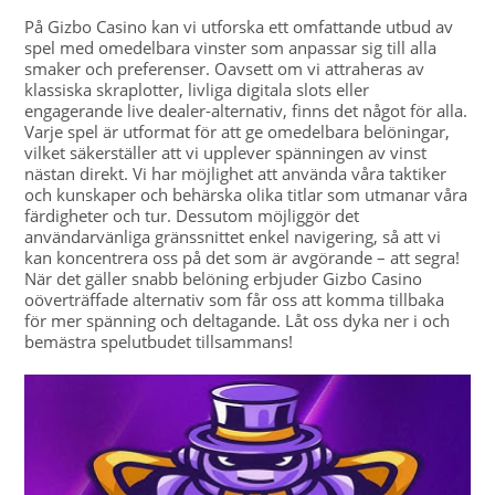
På Gizbo Casino kan vi utforska ett omfattande utbud av
spel med omedelbara vinster som anpassar sig till alla
smaker och preferenser. Oavsett om vi attraheras av
klassiska skraplotter, livliga digitala slots eller
engagerande live dealer-alternativ, finns det något för alla.
Varje spel är utformat för att ge omedelbara belöningar,
vilket säkerställer att vi upplever spänningen av vinst
nästan direkt. Vi har möjlighet att använda våra taktiker
och kunskaper och behärska olika titlar som utmanar våra
färdigheter och tur. Dessutom möjliggör det
användarvänliga gränssnittet enkel navigering, så att vi
kan koncentrera oss på det som är avgörande – att segra!
När det gäller snabb belöning erbjuder Gizbo Casino
oöverträffade alternativ som får oss att komma tillbaka
för mer spänning och deltagande. Låt oss dyka ner i och
bemästra spelutbudet tillsammans!