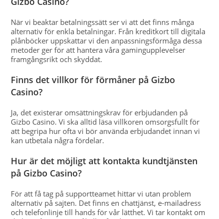
Gizbo Casino?
När vi beaktar betalningssätt ser vi att det finns många
alternativ för enkla betalningar. Från kreditkort till digitala
plånböcker uppskattar vi den anpassningsförmåga dessa
metoder ger för att hantera våra gamingupplevelser
framgångsrikt och skyddat.
Finns det villkor för förmåner på Gizbo
Casino?
Ja, det existerar omsättningskrav för erbjudanden på
Gizbo Casino. Vi ska alltid läsa villkoren omsorgsfullt för
att begripa hur ofta vi bör använda erbjudandet innan vi
kan utbetala några fördelar.
Hur är det möjligt att kontakta kundtjänsten
på Gizbo Casino?
För att få tag på supportteamet hittar vi utan problem
alternativ på sajten. Det finns en chattjänst, e-mailadress
och telefonlinje till hands för vår lätthet. Vi tar kontakt om