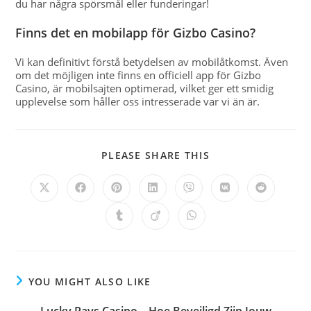
du har några spörsmål eller funderingar!
Finns det en mobilapp för Gizbo Casino?
Vi kan definitivt förstå betydelsen av mobilåtkomst. Även
om det möjligen inte finns en officiell app för Gizbo
Casino, är mobilsajten optimerad, vilket ger ett smidig
upplevelse som håller oss intresserade var vi än är.
PLEASE SHARE THIS
YOU MIGHT ALSO LIKE
Lucky Pays Casino – Hoe Beveiligd Zijn Jouw