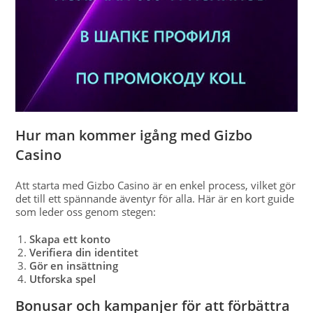
Hur man kommer igång med Gizbo
Casino
Att starta med Gizbo Casino är en enkel process, vilket gör
det till ett spännande äventyr för alla. Här är en kort guide
som leder oss genom stegen:
Skapa ett konto
Verifiera din identitet
Gör en insättning
Utforska spel
Bonusar och kampanjer för att förbättra