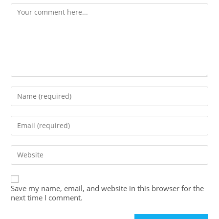
Save my name, email, and website in this browser for the
next time I comment.