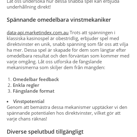
Låt oss undersöka hur dessa snabba spel kan erbjuda
underhållning direkt!
Spännande omedelbara vinstmekaniker
data-api.marketindex.com.au
Trots att spänningen i
klassiska kasinospel är obestridlig, erbjuder spel med
direktvinster en unik, snabb spänning som får oss att vilja
ha mer. Dessa spel är skapade för dem som längtar efter
omedelbara resultat och den förväntan som kommer med
varje omgång. Låt oss utforska de fängslande
mekanismerna som skiljer dem från mängden:
Omedelbar feedback
Enkla regler
Fängslande format
Vinstpotential
Genom att bemästra dessa mekanismer upptäcker vi den
spännande potentialen hos direktvinster, vilket gör att
varje chans räknas!
Diverse spelutbud tillgängligt