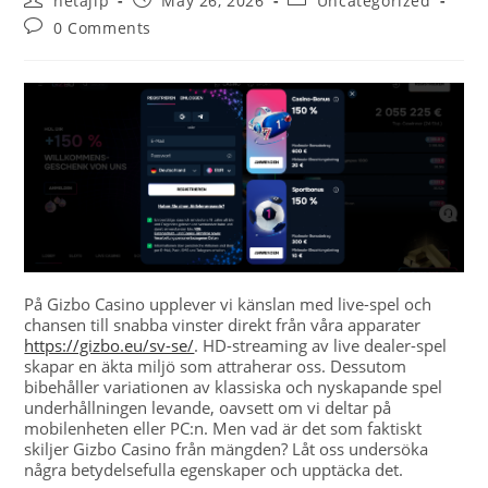
netajip
May 26, 2026
Uncategorized
0 Comments
På Gizbo Casino upplever vi känslan med live-spel och
chansen till snabba vinster direkt från våra apparater
https://gizbo.eu/sv-se/
. HD-streaming av live dealer-spel
skapar en äkta miljö som attraherar oss. Dessutom
bibehåller variationen av klassiska och nyskapande spel
underhållningen levande, oavsett om vi deltar på
mobilenheten eller PC:n. Men vad är det som faktiskt
skiljer Gizbo Casino från mängden? Låt oss undersöka
några betydelsefulla egenskaper och upptäcka det.