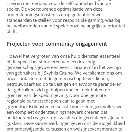
creëren met eerbied voor de zelfstandigheid van de
speler. De voortdurende optimalisatie van deze
ondersteuningsdiensten is erop gericht nieuwe
standaarden te stellen voor responsible gaming, waarbij
het welbevinden van de speler onze belangrijkste prioriteit
blijft.
Projecten voor community engagement
Hoewel het vergroten van onze hulp diensten essentieel
blijft, speelt het stimuleren van een krachtig
gemeenschapsgevoel een even cruciale rol in het welzijn
van gebruikers bij Skyhils Casino. We verplichten ons om
onze contacten met de gemeenschap te verdiepen,
betrouwbaarheid op te vestigen en ervoor te garanderen
dat gebruikers zich geholpen voelen, ook buiten de
grenzen van de spelomgeving. Door doelgerichte
regionale partnerschappen aan te gaan met
gezondheidsdiensten en sociale voorzieningen, willen we
een compleet ondersteuningsnetwerk creëren dat
anticiperend reageert op kwesties die gerelateerd zijn aan
gokken. Deze samenwerkingen geven ons de mogelijkheid
om onderwijzende cursussen en welzijnsevenementen te