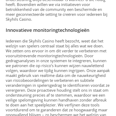
heeft. Bovendien willen we via initiatieven voor
betrokkenheid van de community een beschermde en
meer geconnecteerde setting te creëren voor iedereen bij
Skyhils Casino.
Innovatieve monitoringtechnologieën
Iedereen die Skyhils Casino heeft bezocht, weet dat het
welzijn van spelers centraal staat bij alles wat we doen.
We zetten ons ervoor in om dit verder te verbeteren met
vooruitstrevende monitoringtechnologieën. Door
gedragsanalyses in onze systemen te integreren, kunnen
we patronen die op risico’s kunnen wijzen nauwlettend
volgen, waardoor we tijdig kunnen ingrijpen. Onze aanpak
maakt gebruik van realtime data om de nauwkeurigheid
van risicobeoordelingen te verbeteren en subtiele
veranderingen in spelersgedrag te identificeren voordat ze
verergeren. Deze proactieve houding stelt ons in staat om
ondersteuning precies af te stemmen, waardoor we een
veilige spelomgeving kunnen handhaven zonder afbreuk
te doen aan het speelplezier. We verfijnen deze tools
voortdurend om te garanderen dat ze hoogwaardig maar
onopvallend blijven – zo beschermen we het welzijn van