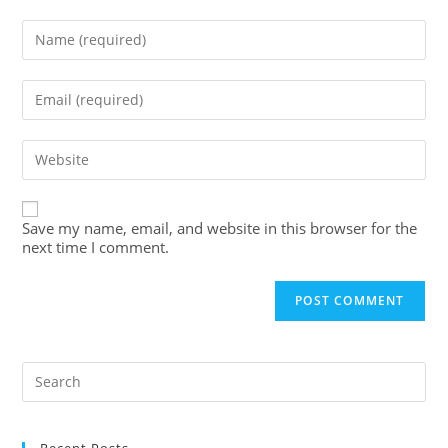
Save my name, email, and website in this browser for the
next time I comment.
Recent Posts