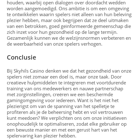
houden, waarbij open dialogen over doordacht wedden
worden aangemoedigd. Ons ambitie is om een omgeving
te ontwikkelen waarin spelers niet alleen van hun beleving
plezier hebben, maar ook begrijpen dat ze deel uitmaken
van een betrokken, goed geïnformeerde gemeenschap die
zich inzet voor hun gezondheid op de lange termijn.
Gezamenlijk kunnen we de welzijnsnormen verbeteren en
de weerbaarheid van onze spelers verhogen.
Conclusie
Bij Skyhils Casino denken we dat het gezondheid van onze
spelers niet zomaar een doel is, maar onze taak. Door
creatieve hulpmiddelen te integreren met voortdurende
training van ons medewerkers en nauwe partnerschap
met zorginstellingen, creëren we een beschermde
gamingomgeving voor iedereen. Want is het niet het
plezierigst om van de spanning van het spelletje te
profiteren als je de beheersing hebt en vol vertrouwen
kunt meedoen? We verplichten ons om onze initiatieven
onophoudelijk te optimaliseren, zodat elke gebruiker op
een bewuste manier en met een gerust hart van het
spelervaring kan plezier hebben.