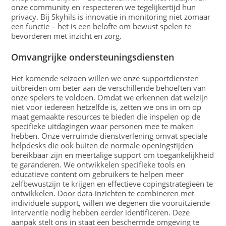
onze community en respecteren we tegelijkertijd hun
privacy. Bij Skyhils is innovatie in monitoring niet zomaar
een functie – het is een belofte om bewust spelen te
bevorderen met inzicht en zorg.
Omvangrijke ondersteuningsdiensten
Het komende seizoen willen we onze supportdiensten
uitbreiden om beter aan de verschillende behoeften van
onze spelers te voldoen. Omdat we erkennen dat welzijn
niet voor iedereen hetzelfde is, zetten we ons in om op
maat gemaakte resources te bieden die inspelen op de
specifieke uitdagingen waar personen mee te maken
hebben. Onze verruimde dienstverlening omvat speciale
helpdesks die ook buiten de normale openingstijden
bereikbaar zijn en meertalige support om toegankelijkheid
te garanderen. We ontwikkelen specifieke tools en
educatieve content om gebruikers te helpen meer
zelfbewustzijn te krijgen en effectieve copingstrategieën te
ontwikkelen. Door data-inzichten te combineren met
individuele support, willen we degenen die vooruitziende
interventie nodig hebben eerder identificeren. Deze
aanpak stelt ons in staat een beschermde omgeving te