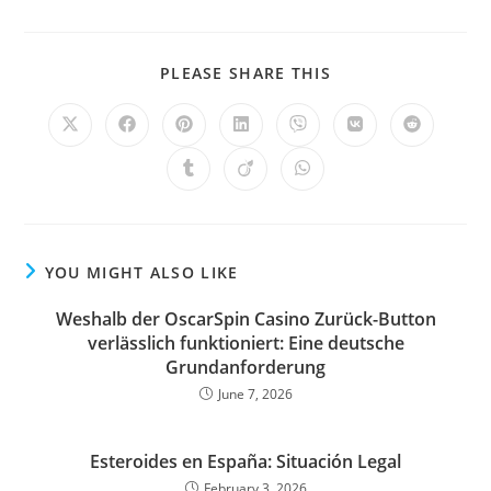
PLEASE SHARE THIS
YOU MIGHT ALSO LIKE
Weshalb der OscarSpin Casino Zurück-Button
verlässlich funktioniert: Eine deutsche
Grundanforderung
June 7, 2026
Esteroides en España: Situación Legal
February 3, 2026