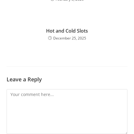
Hot and Cold Slots
December 25, 2025
Leave a Reply