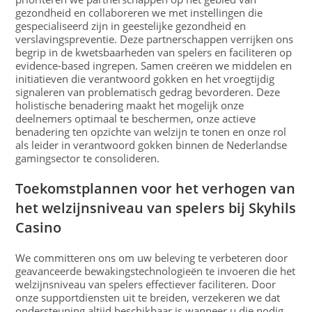
gezondheid en collaboreren we met instellingen die
gespecialiseerd zijn in geestelijke gezondheid en
verslavingspreventie. Deze partnerschappen verrijken ons
begrip in de kwetsbaarheden van spelers en faciliteren op
evidence-based ingrepen. Samen creëren we middelen en
initiatieven die verantwoord gokken en het vroegtijdig
signaleren van problematisch gedrag bevorderen. Deze
holistische benadering maakt het mogelijk onze
deelnemers optimaal te beschermen, onze actieve
benadering ten opzichte van welzijn te tonen en onze rol
als leider in verantwoord gokken binnen de Nederlandse
gamingsector te consolideren.
Toekomstplannen voor het verhogen van
het welzijnsniveau van spelers bij Skyhils
Casino
We committeren ons om uw beleving te verbeteren door
geavanceerde bewakingstechnologieën te invoeren die het
welzijnsniveau van spelers effectiever faciliteren. Door
onze supportdiensten uit te breiden, verzekeren we dat
ondersteuning altijd beschikbaar is wanneer u die nodig