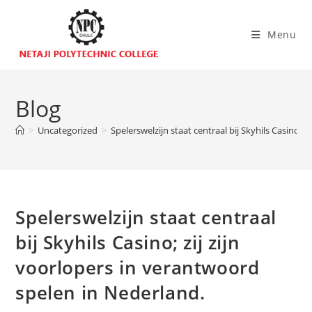
Menu
Blog
>
Uncategorized
>
Spelerswelzijn staat centraal bij Skyhils Casino; 
Spelerswelzijn staat centraal
bij Skyhils Casino; zij zijn
voorlopers in verantwoord
spelen in Nederland.