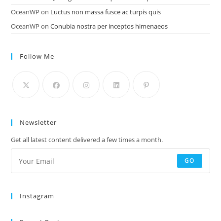
OceanWP
on
Luctus non massa fusce ac turpis quis
OceanWP
on
Conubia nostra per inceptos himenaeos
Follow Me
Newsletter
Get all latest content delivered a few times a month.
GO
Instagram