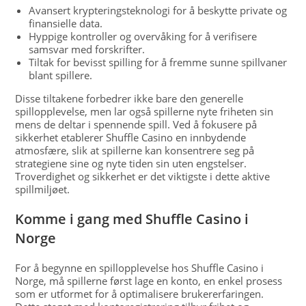
Avansert krypteringsteknologi for å beskytte private og
finansielle data.
Hyppige kontroller og overvåking for å verifisere
samsvar med forskrifter.
Tiltak for bevisst spilling for å fremme sunne spillvaner
blant spillere.
Disse tiltakene forbedrer ikke bare den generelle
spillopplevelse, men lar også spillerne nyte friheten sin
mens de deltar i spennende spill. Ved å fokusere på
sikkerhet etablerer Shuffle Casino en innbydende
atmosfære, slik at spillerne kan konsentrere seg på
strategiene sine og nyte tiden sin uten engstelser.
Troverdighet og sikkerhet er det viktigste i dette aktive
spillmiljøet.
Komme i gang med Shuffle Casino i
Norge
For å begynne en spillopplevelse hos Shuffle Casino i
Norge, må spillerne først lage en konto, en enkel prosess
som er utformet for å optimalisere brukererfaringen.