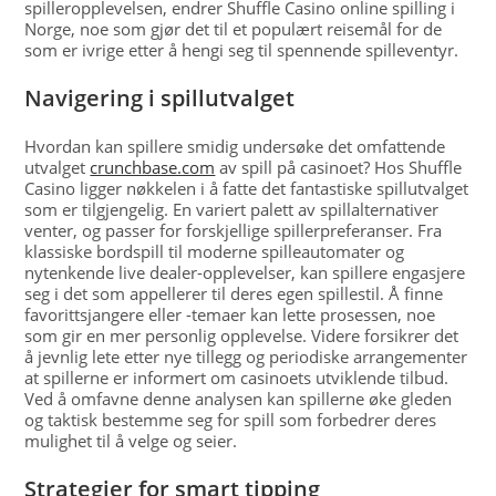
spilleropplevelsen, endrer Shuffle Casino online spilling i
Norge, noe som gjør det til et populært reisemål for de
som er ivrige etter å hengi seg til spennende spilleventyr.
Navigering i spillutvalget
Hvordan kan spillere smidig undersøke det omfattende
utvalget
crunchbase.com
av spill på casinoet? Hos Shuffle
Casino ligger nøkkelen i å fatte det fantastiske spillutvalget
som er tilgjengelig. En variert palett av spillalternativer
venter, og passer for forskjellige spillerpreferanser. Fra
klassiske bordspill til moderne spilleautomater og
nytenkende live dealer-opplevelser, kan spillere engasjere
seg i det som appellerer til deres egen spillestil. Å finne
favorittsjangere eller -temaer kan lette prosessen, noe
som gir en mer personlig opplevelse. Videre forsikrer det
å jevnlig lete etter nye tillegg og periodiske arrangementer
at spillerne er informert om casinoets utviklende tilbud.
Ved å omfavne denne analysen kan spillerne øke gleden
og taktisk bestemme seg for spill som forbedrer deres
mulighet til å velge og seier.
Strategier for smart tipping