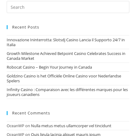
Recent Posts
Innovazione Ininterrotta: Slotsdj Casino Lancia il Supporto 24/7 in
Italia
Growth Milestone Achieved Betpoint Casino Celebrates Success in
Canada Market
Robocat Casino – Begin Your Journey in Canada
Goldzino Casino is het Officiële Online Casino voor Nederlandse
Spelers
Infinity Casino : Comparaison avec les différentes marques pour les
joueurs canadiens
Recent Comments
OceanWP
on
Nulla metus metus ullamcorper vel tincidunt
OceanWP
on
Quis ligula lacinia aliquet mauris ipsum